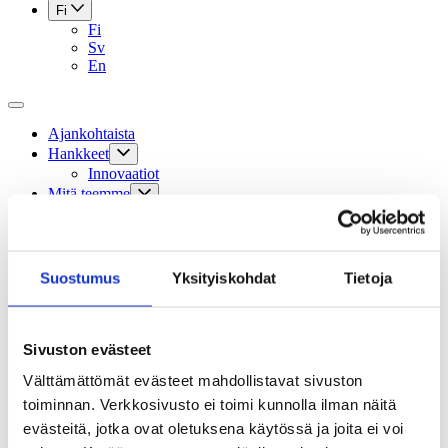
Fi
Fi
Sv
En
Ajankohtaista
Hankkeet
Innovaatiot
Mitä teemme
Aikuiskasvatus: siirry sivustolle
ELM Magazine: siirry sivustolle
Kansainvälinen toiminta
Apurahat
Suostumus
Yksityiskohdat
Tietoja
Sivistysviikko
Sivistyksen pelottomat -blogi
Sivistyksen teemavuosi 2024
Oppiminen
Sivuston evästeet
Tapahtumat
Tilauskurssit
Välttämättömät evästeet mahdollistavat sivuston
Säätiö
toiminnan. Verkkosivusto ei toimi kunnolla ilman näitä
Hallinto
evästeitä, jotka ovat oletuksena käytössä ja joita ei voi
Säännöt