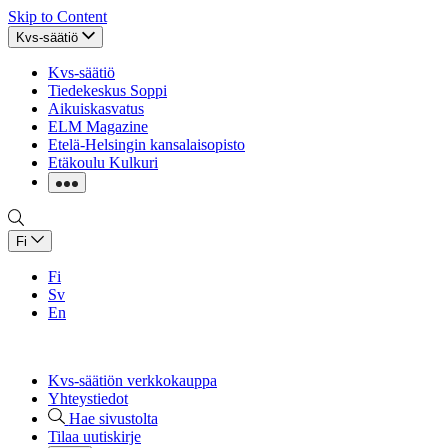
Skip to Content
Kvs-säätiö
Kvs-säätiö
Tiedekeskus Soppi
Aikuiskasvatus
ELM Magazine
Etelä-Helsingin kansalaisopisto
Etäkoulu Kulkuri
Fi
Fi
Sv
En
Kvs-säätiön verkkokauppa
Yhteystiedot
Hae sivustolta
Tilaa uutiskirje