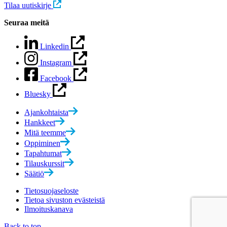
Tilaa uutiskirje
Seuraa meitä
Linkedin
Instagram
Facebook
Bluesky
Ajankohtaista
Hankkeet
Mitä teemme
Oppiminen
Tapahtumat
Tilauskurssit
Säätiö
Tietosuojaseloste
Tietoa sivuston evästeistä
Ilmoituskanava
Back to top