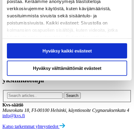
poistaa. Keräämme anonyymejä tilastotietoja
Vuosikertomukset
Historia
verkkosivujemme käytöstä, kuten kävijämääristä,
Sivistyspalkinto
suosituimmista sivuista sekä sisääntulo- ja
Töihin meille?
poistumissivuista. Kaikki evästeet: Sivustolla on
Turvallisemman tilan periaatteet
kolmansien osapuolien sisältöjä, kuten videoita, jotka
Yhteystiedot
Medialle
käyttävät omia evästeitään. Evästeiden estäminen
Tee lahjoitus
saattaa estää näiden sisältöjen näkymisen.
Hyväksy kaikki evästeet
Hyväksymällä kaikki evästeet varmistat, että kaikki
Kvs-säätiön verkkokauppa
Yhteystiedot
sisältö on käytettävissäsi.
Tilaa uutiskirje
Hyväksy välttämättömät evästeet
yksinhuoltaja
Kvs-säätiö
Museokatu 18, FI-00100 Helsinki, käyntiosoite Cygnaeuksenkatu 4
info@kvs.fi
Katso tarkemmat yhteystiedot