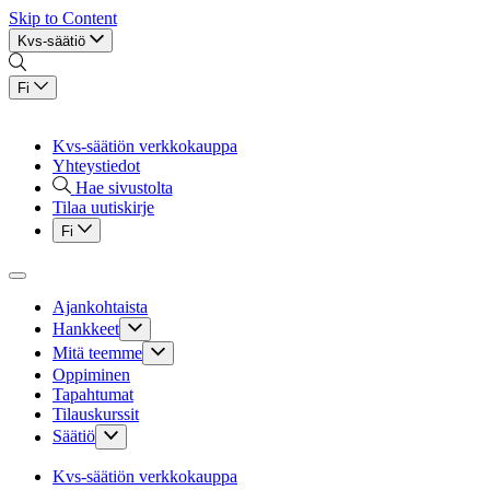
Skip to Content
Kvs-säätiö
Fi
Kvs-säätiön verkkokauppa
Yhteystiedot
Hae sivustolta
Tilaa uutiskirje
Fi
Ajankohtaista
Hankkeet
Mitä teemme
Oppiminen
Tapahtumat
Tilauskurssit
Säätiö
Kvs-säätiön verkkokauppa