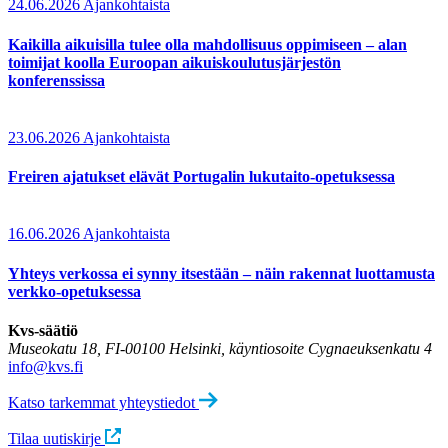
24.06.2026
Ajankohtaista
Kaikilla aikuisilla tulee olla mahdollisuus oppimiseen – alan
toimijat koolla Euroopan aikuiskoulutusjärjestön
konferenssissa
23.06.2026
Ajankohtaista
Freiren ajatukset elävät Portugalin lukutaito-opetuksessa
16.06.2026
Ajankohtaista
Yhteys verkossa ei synny itsestään – näin rakennat luottamusta
verkko-opetuksessa
Kvs-säätiö
Museokatu 18, FI-00100 Helsinki, käyntiosoite Cygnaeuksenkatu 4
info@kvs.fi
Katso tarkemmat yhteystiedot
Tilaa uutiskirje