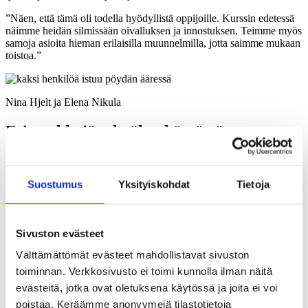
”Näen, että tämä oli todella hyödyllistä oppijoille. Kurssin edetessä
näimme heidän silmissään oivalluksen ja innostuksen. Teimme myös
samoja asioita hieman erilaisilla muunnelmilla, jotta saimme mukaan
toistoa.”
Nina Hjelt ja Elena Nikula
Esimerkkejä tekoälyn käytöstä
Kurssilla käytettiin enimmäkseen Googlen Geminia, ja erityisesti sen
Kirjoitusavustaja-agenttia, joka on nimensä mukaisesti erikoistunut
Suostumus
Yksityiskohdat
Tietoja
tekstitaitoihin.
Ella Hyvönen kertoo, että generatiivisesta tekoälystä oli paljon
hyötyä oman tekstin oikoluvussa ja palautteen antajana.
Sivuston evästeet
Opiskelijat harjoittelivat esimerkiksi hakemuksen kirjoittamista. He
Välttämättömät evästeet mahdollistavat sivuston
etsivät kiinnostavan työpaikkailmoituksen ja kirjoittivat siihen
hakemuksen tai osan siitä. Lopuksi he näyttivät sekä ilmoitustekstin
toiminnan. Verkkosivusto ei toimi kunnolla ilman näitä
että hakemuksen tekoälylle ja pyysivät siltä palautetta.
evästeitä, jotka ovat oletuksena käytössä ja joita ei voi
poistaa. Keräämme anonyymejä tilastotietoja
”Tekoäly saattoi sanoa, että ‘et vastannut tähän kysymykseen, lisää