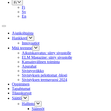
Fi
Fi
Sv
En
Ajankohtaista
Hankkeet
Innovaatiot
Mitä teemme
Aikuiskasvatus: siirry sivustolle
ELM Magazine: siirry sivustolle
Kansainvälinen toiminta
Apurahat
Sivistysviikko
Sivistyksen pelottomat -blogi
Sivistyksen teemavuosi 2024
Oppiminen
Tapahtumat
Tilauskurssit
Säätiö
Hallinto
Säännöt