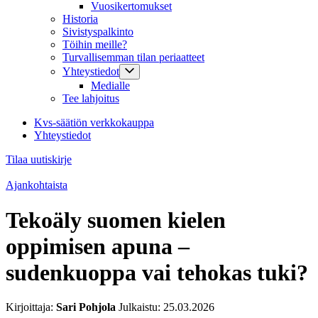
Vuosikertomukset
Historia
Sivistyspalkinto
Töihin meille?
Turvallisemman tilan periaatteet
Yhteystiedot
Medialle
Tee lahjoitus
Kvs-säätiön verkkokauppa
Yhteystiedot
Tilaa uutiskirje
Ajankohtaista
Tekoäly suomen kielen
oppimisen apuna –
sudenkuoppa vai tehokas tuki?
Kirjoittaja:
Sari Pohjola
Julkaistu:
25.03.2026