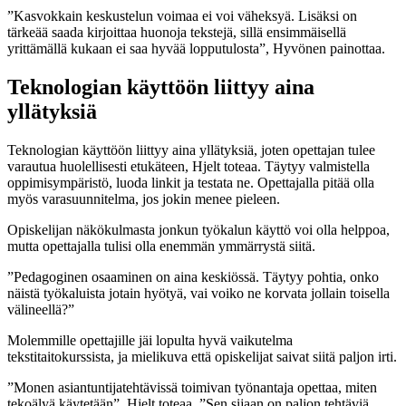
”Kasvokkain keskustelun voimaa ei voi väheksyä. Lisäksi on
tärkeää saada kirjoittaa huonoja tekstejä, sillä ensimmäisellä
yrittämällä kukaan ei saa hyvää lopputulosta”, Hyvönen painottaa.
Teknologian käyttöön liittyy aina
yllätyksiä
Teknologian käyttöön liittyy aina yllätyksiä, joten opettajan tulee
varautua huolellisesti etukäteen, Hjelt toteaa. Täytyy valmistella
oppimisympäristö, luoda linkit ja testata ne. Opettajalla pitää olla
myös varasuunnitelma, jos jokin menee pieleen.
Opiskelijan näkökulmasta jonkun työkalun käyttö voi olla helppoa,
mutta opettajalla tulisi olla enemmän ymmärrystä siitä.
”Pedagoginen osaaminen on aina keskiössä. Täytyy pohtia, onko
näistä työkaluista jotain hyötyä, vai voiko ne korvata jollain toisella
välineellä?”
Molemmille opettajille jäi lopulta hyvä vaikutelma
tekstitaitokurssista, ja mielikuva että opiskelijat saivat siitä paljon irti.
”Monen asiantuntijatehtävissä toimivan työnantaja opettaa, miten
tekoälyä käytetään”, Hjelt toteaa. ”Sen sijaan on paljon tehtäviä,