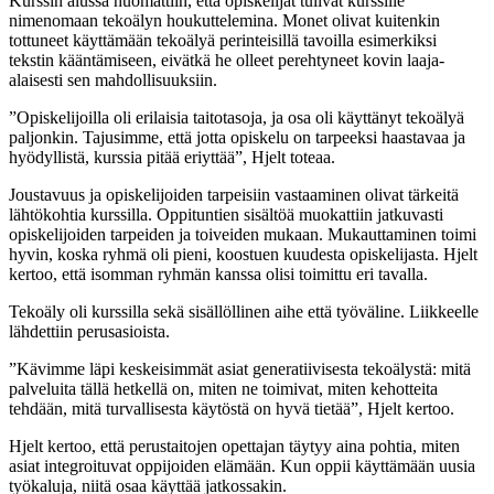
Kurssin alussa huomattiin, että opiskelijat tulivat kurssille
nimenomaan tekoälyn houkuttelemina. Monet olivat kuitenkin
tottuneet käyttämään tekoälyä perinteisillä tavoilla esimerkiksi
tekstin kääntämiseen, eivätkä he olleet perehtyneet kovin laaja-
alaisesti sen mahdollisuuksiin.
”Opiskelijoilla oli erilaisia taitotasoja, ja osa oli käyttänyt tekoälyä
paljonkin. Tajusimme, että jotta opiskelu on tarpeeksi haastavaa ja
hyödyllistä, kurssia pitää eriyttää”, Hjelt toteaa.
Joustavuus ja opiskelijoiden tarpeisiin vastaaminen olivat tärkeitä
lähtökohtia kurssilla. Oppituntien sisältöä muokattiin jatkuvasti
opiskelijoiden tarpeiden ja toiveiden mukaan. Mukauttaminen toimi
hyvin, koska ryhmä oli pieni, koostuen kuudesta opiskelijasta. Hjelt
kertoo, että isomman ryhmän kanssa olisi toimittu eri tavalla.
Tekoäly oli kurssilla sekä sisällöllinen aihe että työväline. Liikkeelle
lähdettiin perusasioista.
”Kävimme läpi keskeisimmät asiat generatiivisesta tekoälystä: mitä
palveluita tällä hetkellä on, miten ne toimivat, miten kehotteita
tehdään, mitä turvallisesta käytöstä on hyvä tietää”, Hjelt kertoo.
Hjelt kertoo, että perustaitojen opettajan täytyy aina pohtia, miten
asiat integroituvat oppijoiden elämään. Kun oppii käyttämään uusia
työkaluja, niitä osaa käyttää jatkossakin.