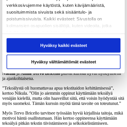
vielä nämä asiat’. Se toimi hyvänä ohjaajana”, Hyvönen toteaa. ”Se
verkkosivujemme käytöstä, kuten kävijämääristä,
yllätti, miten paljon se auttoi opiskelijoita ja tavallaan myös itseäni
suosituimmista sivuista sekä sisääntulo- ja
opettajana.”
poistumissivuista. Kaikki evästeet: Sivustolla on
Tekoälyä käytettiin lisäksi tekstin analysointiin ja sanaston
kolmansien osapuolien sisältöjä, kuten videoita, jotka
harjoitteluun. Opiskelijat toivat kurssille jonkin vaikeaksi kokemansa
käyttävät omia evästeitään. Evästeiden estäminen
tekstin. He analysoivat sitä ensin itse ja pyysivät sitten tekoälyä
etsimään siitä viisi sanaa, jotka ovat keskeisiä tekstin
saattaa estää näiden sisältöjen näkymisen.
ymmärtämiseksi.
Hyväksy kaikki evästeet
Hyväksymällä kaikki evästeet varmistat, että kaikki
sisältö on käytettävissäsi.
Tekoälyn käyttö motivoi opiskelijoita
Hyväksy välttämättömät evästeet
Kurssille osallistuneet, koulunkäyntiavustajana toimivat
Elena
Nikula
ja
Anna Tervo Briceño
pitivät kurssia hyvin hyödyllisenä
ja ajankohtaisena.
”Tekoälystä oli huomattavaa apua tekstitaidon kehittämisessä”,
kertoo Nikula. ”Olin jo aiemmin oppinut käyttämään tekoälyä
venäjän kielellä, mutta olin haaveillut siitä, että voisin hyödyntää sitä
myös suomeksi. Tämän kurssin myötä tämä tavoite on toteutunut.”
Myös Tervo Briceño tarvitsee työssään hyviä kirjallisia taitoja, mikä
motivoi häntä osallistumaan. Hän kertoo oppineensa käyttämään
tekoälyä pitkän tekstin tiivistämiseen ja selkokielistämiseen.