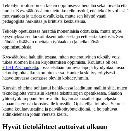
Tekoälyn rooli suomen kielen oppimisessa herättää sekä toiveita että
huolia. Kvs- säätiössä toteutettu kokeilu osoitti, että tekoäly voi lisätä
motivaatiota ja tarjota oivalluksia, mutta sen käyttö vaatii
pedagogista harkintaa ja kriittistä keskustelua.
Tekoäly opetuksessa herättää monenlaisia odotuksia, mutta myös
kysymyksiä sen tarkoituksenmukaisesta ja eettisestä käytöstä. Sen
nähdään lisäävän opettajan työtaakkaa ja heikentävän
oppimistuloksia.
Kvs‑säätiössä haluttiin testata, miten generatiivinen tekoäly voisi
tukea suomen kielen kirjoittamisen oppimista. Koulutus oli osa
ETHLAE-hanketta
, jossa etsitään toimivia tapoja hyödyntää uusia
teknologioita aikuiskoulutuksessa. Hanke keskittyy erityisesti
haavoittuvassa asemassa oleviin kohderyhmiin.
Kurssin ohjelma pohjautui hankkeessa laadittuun malliin siitä, miten
teknologioita voitaisiin käyttää tekstitaitojen opetuksessa. Säätiön
yhteistyökumppani Seure auttoi löytämään osallistujia neljästä
tapaamiskerrasta koostuvalle kurssille. Opiskelijat toimivat Seuren
kautta kouluavustajina ja päiväkotityöntekijöinä, ja he puhuvat
äidinkielenään jotain vierasta kieltä.
Hyvät tietolähteet auttoivat alkuun