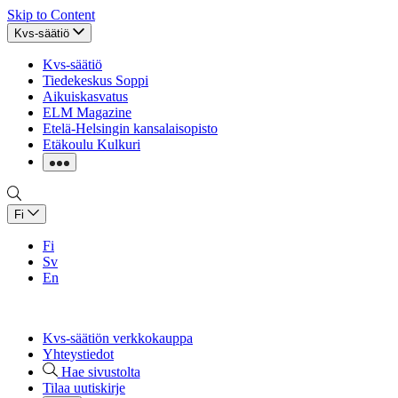
Skip to Content
Kvs-säätiö
Kvs-säätiö
Tiedekeskus Soppi
Aikuiskasvatus
ELM Magazine
Etelä-Helsingin kansalaisopisto
Etäkoulu Kulkuri
Fi
Fi
Sv
En
Kvs-säätiön verkkokauppa
Yhteystiedot
Hae sivustolta
Tilaa uutiskirje