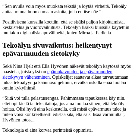
”Sen avulla voin myös muokata tekstiä ja löytää virheitä. Tekoäly
auttaa minua huomaamaan asioita, joita en itse näe.”
Positiivisena kurssilla koettiin, että se sisälsi paljon kirjoittamista,
keskustelua ja vuorovaikutusta. Tekoälyn lisäksi kurssilla käytettiin
muitakin digitaalisia apuvälineitä, kuten Miroa ja Padletia.
Tekoälyn sivuvaikutus: heikentynyt
epävarmuuden sietokyky
Sekä Nina Hjelt että Ella Hyvönen näkevät tekoälyn käytössä myös
haasteita, joista yksi on
epämukavuuden ja epävarmuuden
sietokyvyn väheneminen
. Opiskelijat saattavat alkaa turvautumaan
liikaa tekoälyyn ja käännösohjelmiin, eivätkä uskalla enää luottaa
omiin kykyihinsä.
”Siitä voi tulla pelastusrengas. Pahimmassa tapauksessa käy niin,
ettei opi kieltä tai tekstitaitoja, jos aina luottaa siihen, että tekoäly
hoitaa. Olisi hyvä aina keskustella, että mistä epävarmuus tulee ja
miten voisi konkreettisesti edistää sitä, että saisi lisää varmuutta”,
Hyvönen toteaa.
Teknologia ei aina korvaa perinteistä oppimista.