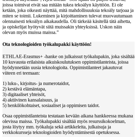
joissa toimivat eivät saa mitään tukea tekoälyn käyttöön. Ei ole
ketään, joka oikeasti näyttää, mitä mahdollisuuksia tekoäly tarjoaa ja
miten se toimii. Lukeminen ja kirjoittaminen tulevat muovautumaan
olennaisesti tekoälyn aikakaudella. Oli tärkeää käsitellä tätä aihetta,
ja opiskelijat hyötyvät siitä muissakin yhteyksissä. Uskon näin
olevan myös muissa maissa.”
Ota teknologioiden työkalupakki käyttöön!
ETHLAE-Erasmus+ -hanke on julkaissut työkalupakin, joka sisältää
10 kuvausta erilaisista aikuiskoulutuksen oppimistilanteista, joissa
hyödynnetään uusia teknologioita. Oppimistilanteet jakautuvat
viiteen eri teemaan:
1) luku-, kirjoitus- ja numerotaidot,
2) kestävä elämäntapa,
3) digitaaliset yhteisöt,
4) aktiivinen kansalaisuus, ja
5) henkilökohtaiset, sosiaaliset ja oppimisen taidot.
Osaa oppimistilanteista testataan kevään aikana hankkeessa mukana
olevissa maissa. Työkalupakki sisältää myös resurssikokoelman,
josta löytyy mm. työkaluja sekä artikkeleita, julkaisuja ja
verkkokursseja teknologioiden hyödyntämisestä opetuksessa.