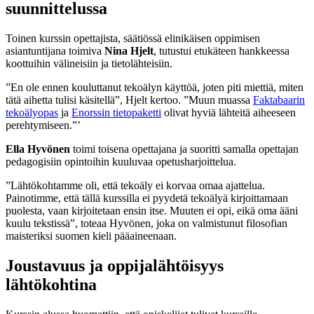
suunnittelussa
Toinen kurssin opettajista, säätiössä elinikäisen oppimisen
asiantuntijana toimiva
Nina Hjelt
, tutustui etukäteen hankkeessa
koottuihin välineisiin ja tietolähteisiin.
”En ole ennen kouluttanut tekoälyn käyttöä, joten piti miettiä, miten
tätä aihetta tulisi käsitellä”, Hjelt kertoo. ”Muun muassa
Faktabaarin
tekoälyopas
ja
Enorssin tietopaketti
olivat hyviä lähteitä aiheeseen
perehtymiseen.”’
Ella Hyvönen
toimi toisena opettajana ja suoritti samalla opettajan
pedagogisiin opintoihin kuuluvaa opetusharjoittelua.
”Lähtökohtamme oli, että tekoäly ei korvaa omaa ajattelua.
Painotimme, että tällä kurssilla ei pyydetä tekoälyä kirjoittamaan
puolesta, vaan kirjoitetaan ensin itse. Muuten ei opi, eikä oma ääni
kuulu tekstissä”, toteaa Hyvönen, joka on valmistunut filosofian
maisteriksi suomen kieli pääaineenaan.
Joustavuus ja oppijalähtöisyys
lähtökohtina