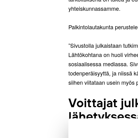
yhteiskunnassamme.
Palkintolautakunta perustel
”Sivustolla julkaistaan tutki
Lähtökohtana on huoli virhee
sosiaalisessa mediassa. Sivus
todenperäisyyttä, ja niissä 
siihen viitataan usein myös 
Voittajat ju
lähetyksess
Suuri Journalistipalkinto -ki