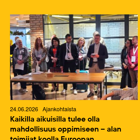
24.06.2026
Ajankohtaista
Kaikilla aikuisilla tulee olla
mahdollisuus oppimiseen – alan
toimijat koolla Euroopan