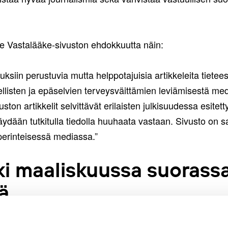
ee Vastalääke-sivuston ehdokkuutta näin:
muksiin perustuvia mutta helppotajuisia artikkeleita tietee
llisten ja epäselvien terveysväittämien leviämisestä medi
ton artikkelit selvittävät erilaisten julkisuudessa esitet
käydään tutkitulla tiedolla huuhaata vastaan. Sivusto on 
perinteisessä mediassa.”
lki maaliskuussa suorassa
ä
lpailun voittajat päätetään keskiviikkona 11. maaliskuuta 