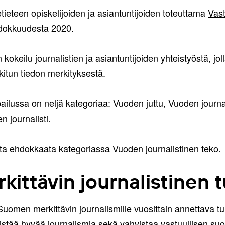
etieteen opiskelijoiden ja asiantuntijoiden toteuttama
Vast
ehdokkuudesta 2020.
kokeilu journalistien ja asiantuntijoiden yhteistyöstä, jo
kitun tiedon merkityksestä.
ilpailussa on neljä kategoriaa: Vuoden juttu, Vuoden journ
 journalisti.
sta ehdokkaata kategoriassa Vuoden journalistinen teko.
ittävin journalistinen 
 Suomen merkittävin journalismille vuosittain annettava tu
distää hyvää journalismia sekä vahvistaa vastuullisen 