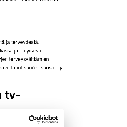
stä ja terveydestä.
assa ja erityisesti
tyjen terveysväittämien
saavuttanut suuren suosion ja
 tv-
2020 ja julkistetaan suorassa