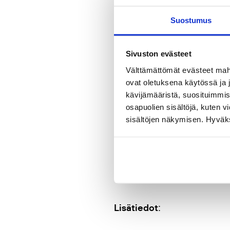
tv-lähetyksessä MTV3-kanava
Suostumus
Vuonna 2019 julkaistun vasta
Kansanvalistusseura elokuus
Sivuston evästeet
kulttuuriministeriön hankea
Välttämättömät evästeet mahdo
ovat oletuksena käytössä ja 
kävijämääristä, suosituimmist
Sivuston kirjoittajat ovat lä
osapuolien sisältöjä, kuten v
sisältöjen näkymisen. Hyväksy
Kansanvalistusseura sr. on po
sivustoon osoitteessa:
www.v
Kuvassa osa työryhmästä: Mi
:
Lisätiedot