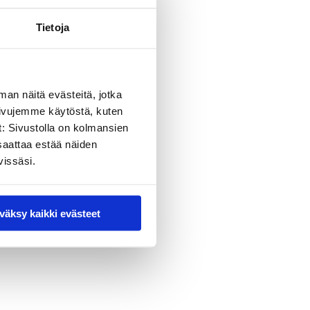
Tietoja
amisesta vastasi
ttu myös opetus- ja
man näitä evästeitä, jotka
sivujemme käytöstä, kuten
t: Sivustolla on kolmansien
rveyden asiantuntijoita.
saattaa estää näiden
vissäsi.
. Tutustu Vastalääke-
väksy kaikki evästeet
ä Karoliina Knuuti, KVS.