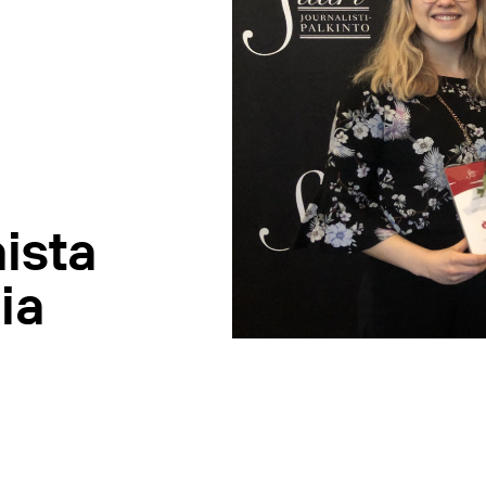
ista
ia