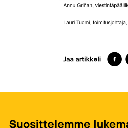
Annu Griñan, viestintäpääll
Lauri Tuomi, toimitusjohtaj
Jaa artikkeli
Suosittelemme lukema