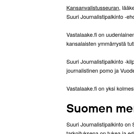
Kansanvalistusseuran
, lääk
Suuri Journalistipalkinto -
Vastalaake.fi on uudenlainen 
kansalaisten ymmärrystä tut
Suuri Journalistipalkinto -k
journalistinen pomo ja Vuoden
Vastalaake.fi on yksi kolme
Suomen merk
Suuri Journalistipalkinto on
tarkoituksena on tukea ja e