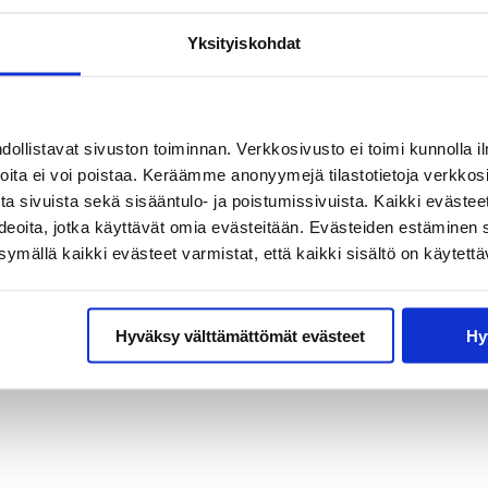
lla klo 20 alkaen.
Yksityiskohdat
laake.fi-sivuston suunnittelusta, tuotannosta ja kustant
ta 2018 marraskuun loppuun 2019. Artikkeleita on tuote
vustuksella vuosina 2018–2019.
llistavat sivuston toiminnan. Verkkosivusto ei toimi kunnolla il
joita ei voi poistaa. Keräämme anonyymejä tilastotietoja verkko
a sivuista sekä sisääntulo- ja poistumissivuista. Kaikki evästee
äketieteen opiskelijoita sekä Suomen eturivin tieteen ja te
ideoita, jotka käyttävät omia evästeitään. Evästeiden estäminen 
mällä kaikki evästeet varmistat, että kaikki sisältö on käytettä
liittisesti ja uskonnollisesti sitoutumaton sivistyssäätiö
astalaake.fi
.
Hyväksy välttämättömät evästeet
Hy
ia Muhonen (vas.) ja Tatu Han (oik.) Vastalääke ry, sek