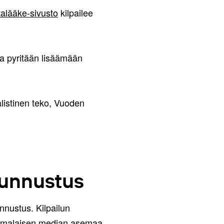
alääke-sivusto
kilpailee
lla pyritään lisäämään
alistinen teko, Vuoden
tunnustus
nnustus. Kilpailun
suomalaisen median asemaa