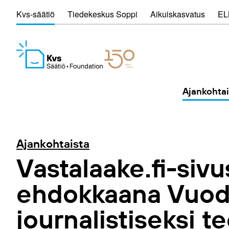
Kvs-säätiö
Tiedekeskus Soppi
Aikuiskasvatus
EL
Ajankohtai
Ajankohtaista
Vastalaake.fi-sivu
ehdokkaana Vuo
journalistiseksi t