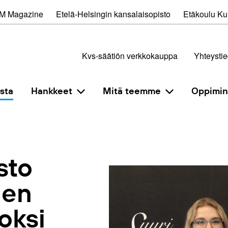
M Magazine
Etelä-Helsingin kansalaisopisto
Etäkoulu Kul
Kvs-säätiön verkkokauppa
Yhteystie
sta
Hankkeet
Mitä teemme
Oppimi
sto
den
eoksi