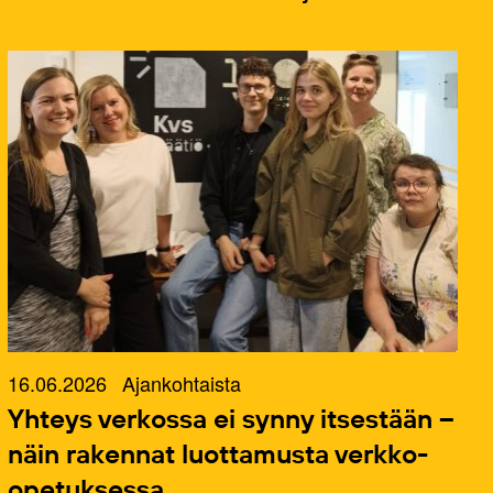
16.06.2026
Ajankohtaista
Yhteys verkossa ei synny itsestään –
näin rakennat luottamusta verkko-
opetuksessa