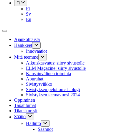
Fi
Fi
Sv
En
Ajankohtaista
Hankkeet
Innovaatiot
Mitä teemme
Aikuiskasvatus: siirry sivustolle
ELM Magazine: siirry sivustolle
Kansainvälinen toiminta
Apurahat
Sivistysviikko
Sivistyksen pelottomat -blogi
Sivistyksen teemavuosi 2024
Oppiminen
Tapahtumat
Tilauskurssit
Säätiö
Hallinto
Säännöt