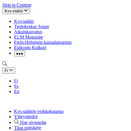
Skip to Content
Kvs-säätiö
Kvs-säätiö
Tiedekeskus Soppi
Aikuiskasvatus
ELM Magazine
Etelä-Helsingin kansalaisopisto
Etäkoulu Kulkuri
Fi
Fi
Sv
En
Kvs-säätiön verkkokauppa
Yhteystiedot
Hae sivustolta
Tilaa uutiskirje