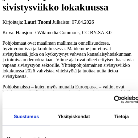
sivistysviikko lokakuussa
Kirjoittaja:
Lauri Tuomi
Julkaistu:
07.04.2026
Kuva: Hansjorn / Wikimedia Commons, CC BY-SA 3.0
Pohjoismaat ovat maailman mallimaita onnellisuudessa,
hyvinvoinnissa ja koulutuksessa. Maidemme juuret ovat
sivistyksessä, joka on kytkeytynyt vahvaan kansalaisyhteiskuntaan
ja toimivaan demokratiaan. Viime ajat ovat olleet erityisen haastavia
vapaan sivistystyön sektorille. Yhteispohjoismainen sivistysviikko
lokakuussa 2026 vahvistaa yhteistyötä ja tuottaa uutta tietoa
sivistyksestä.
Pohjoismaissa – kuten myös muualla Euroopassa – valtiot ovat
kohdentaneet budjettivarojaan puolustuksen vahvistamiseen. Lisäksi
kriisit ja sodat ympärillämme näyttävät jatkuvan. Vapaan
sivistystyön sektorille on kohdistunut merkittäviä leikkauksia. Myös
vapaan sivistystyön perustaan, eli kaikkien mahdollisuuteen oppia
läpi elämän, on puututtu poliittisesti.
Suostumus
Yksityiskohdat
Tietoja
Yleishyödyllisiä yhteisöjä ja kansalaisjärjestöjä on tähän asti pidetty
valtion toimintaa vahvistavina ja tukevina toimijoina. Valtionhallinto
ei voi tehdä yhteiskunnassa kaikkea. Nyt tätä kansalaisyhteiskunnan