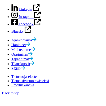
Linkedin
Instagram
Facebook
Bluesky
Ajankohtaista
Hankkeet
Mitä teemme
Oppiminen
Tapahtumat
Tilauskurssit
Säätiö
Tietosuojaseloste
Tietoa sivuston evästeistä
Ilmoituskanava
Back to top