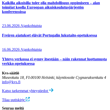
Kaikilla aikuisilla tulee olla mahdollisuus oppimiseen – alan
toimijat koolla Euroopan aikuiskoulutusjärjestön
konferenssissa
23.06.2026
Ajankohtaista
Freiren ajatukset elävät Portugalin lukutaito-opetuksessa
16.06.2026
Ajankohtaista
Yhteys verkossa ei synny itsestään – näin rakennat luottamusta
verkko-opetuksessa
Kvs-säätiö
Museokatu 18, FI-00100 Helsinki, käyntiosoite Cygnaeuksenkatu 4
info@kvs.fi
Katso tarkemmat yhteystiedot
Tilaa uutiskirje
Seuraa meitä