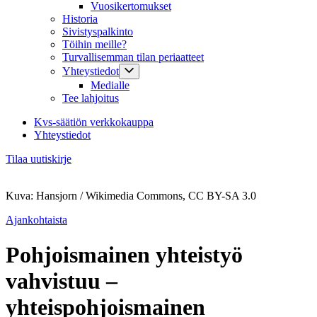
Vuosikertomukset
Historia
Sivistyspalkinto
Töihin meille?
Turvallisemman tilan periaatteet
Yhteystiedot
Medialle
Tee lahjoitus
Kvs-säätiön verkkokauppa
Yhteystiedot
Tilaa uutiskirje
Kuva: Hansjorn / Wikimedia Commons, CC BY-SA 3.0
Ajankohtaista
Pohjoismainen yhteistyö
vahvistuu –
yhteispohjoismainen