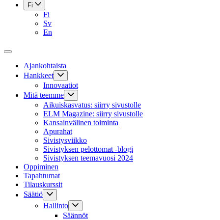
Fi
Fi
Sv
En
Ajankohtaista
Hankkeet
Innovaatiot
Mitä teemme
Aikuiskasvatus: siirry sivustolle
ELM Magazine: siirry sivustolle
Kansainvälinen toiminta
Apurahat
Sivistysviikko
Sivistyksen pelottomat -blogi
Sivistyksen teemavuosi 2024
Oppiminen
Tapahtumat
Tilauskurssit
Säätiö
Hallinto
Säännöt