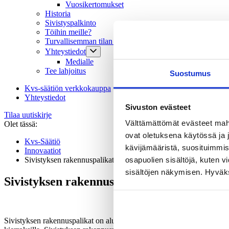
Vuosikertomukset
Historia
Sivistyspalkinto
Töihin meille?
Turvallisemman tilan periaatteet
Yhteystiedot
Medialle
Tee lahjoitus
Suostumus
Kvs-säätiön verkkokauppa
Yhteystiedot
Sivuston evästeet
Tilaa uutiskirje
Välttämättömät evästeet mahdo
Olet tässä:
ovat oletuksena käytössä ja 
Kvs-Säätiö
kävijämääristä, suosituimmist
Innovaatiot
osapuolien sisältöjä, kuten v
Sivistyksen rakennuspalikat
sisältöjen näkymisen. Hyväksy
Sivistyksen rakennuspalikat
Sivistyksen rakennuspalikat on alun perin suunniteltu ja toteutettu
Siv