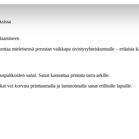
 suosittua sisältöä Sopessa.
ksissa
ilaamiseen
entaa mieleisensä perustan vaikkapa sivistysyhteiskunnalle – erilaisia 
palikoiden sanat. Sanat kannattaa printata tarra-arkille.
t voi korvata printtaamalla ja laminoimalla sanat erillisille lapuille.