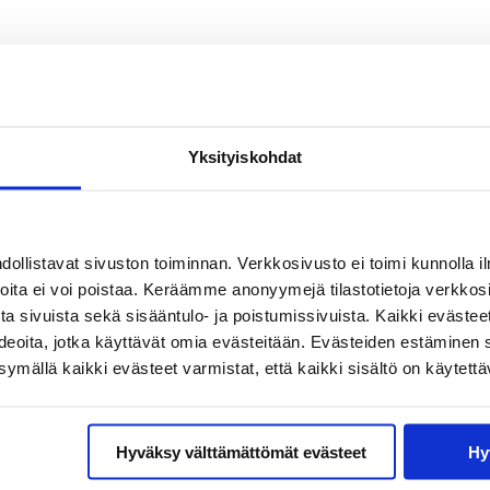
Yksityiskohdat
llistavat sivuston toiminnan. Verkkosivusto ei toimi kunnolla il
joita ei voi poistaa. Keräämme anonyymejä tilastotietoja verkko
a sivuista sekä sisääntulo- ja poistumissivuista. Kaikki evästee
ideoita, jotka käyttävät omia evästeitään. Evästeiden estäminen 
mällä kaikki evästeet varmistat, että kaikki sisältö on käytettä
Hyväksy välttämättömät evästeet
Hy
istyksen ja oppimisen tiedekeskus Soppea
varten. Rakennuspalikoita on 