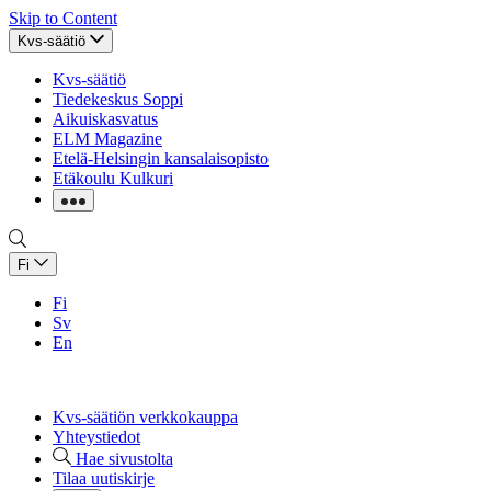
Skip to Content
Kvs-säätiö
Kvs-säätiö
Tiedekeskus Soppi
Aikuiskasvatus
ELM Magazine
Etelä-Helsingin kansalaisopisto
Etäkoulu Kulkuri
Fi
Fi
Sv
En
Kvs-säätiön verkkokauppa
Yhteystiedot
Hae sivustolta
Tilaa uutiskirje