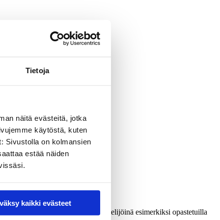
Tietoja
man näitä evästeitä, jotka
sivujemme käytöstä, kuten
t: Sivustolla on kolmansien
saattaa estää näiden
vissäsi.
väksy kaikki evästeet
käytetty Sopessa keskustelun herättelijöinä esimerkiksi opastetuilla