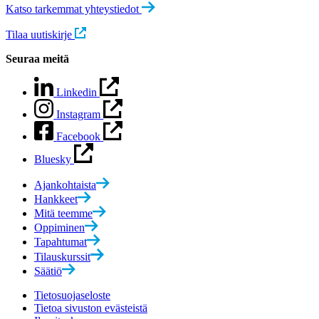
Katso tarkemmat yhteystiedot
Tilaa uutiskirje
Seuraa meitä
Linkedin
Instagram
Facebook
Bluesky
Ajankohtaista
Hankkeet
Mitä teemme
Oppiminen
Tapahtumat
Tilauskurssit
Säätiö
Tietosuojaseloste
Tietoa sivuston evästeistä