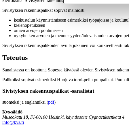
kierroksilla. Sivistyksen rakennuspalikat ovat alusta asti olleet erittäin
Sivistyksen rakennuspalikat sopivat mainiosti
keskustelun käynnistämiseen esimerkiksi työpajoissa ja koulutu
kielenopetukseen
omien arvojen pohtimiseen
nykyhetken arvojen ja menneisyyden/tulevaisuuden arvojen pe
Sivistyksen rakennuspalikoiden avulla jokainen voi konkreettisesti rak
Toteutus
Sanalistassa on koottuna Sopessa käytössä olevien Sivistyksen rakennus
Palikoiksi sopivat esimerkiksi Huojuva torni-pelin puupalikat. Puupalika
Sivistyksen rakennuspalikat -sanalistat
suomeksi ja englanniksi (
pdf
)
Kvs-säätiö
Museokatu 18, FI-00100 Helsinki, käyntiosoite Cygnaeuksenkatu 4
info@kvs.fi