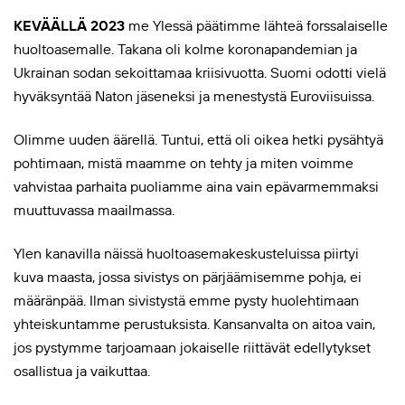
KEVÄÄLLÄ 2023
me Ylessä päätimme lähteä forssalaiselle
huoltoasemalle. Takana oli kolme koronapandemian ja
Ukrainan sodan sekoittamaa kriisivuotta. Suomi odotti vielä
hyväksyntää Naton jäseneksi ja menestystä Euroviisuissa.
Olimme uuden äärellä. Tuntui, että oli oikea hetki pysähtyä
pohtimaan, mistä maamme on tehty ja miten voimme
vahvistaa parhaita puoliamme aina vain epävarmemmaksi
muuttuvassa maailmassa.
Ylen kanavilla näissä huoltoasemakeskusteluissa piirtyi
kuva maasta, jossa sivistys on pärjäämisemme pohja, ei
määränpää. Ilman sivistystä emme pysty huolehtimaan
yhteiskuntamme perustuksista. Kansanvalta on aitoa vain,
jos pystymme tarjoamaan jokaiselle riittävät edellytykset
osallistua ja vaikuttaa.