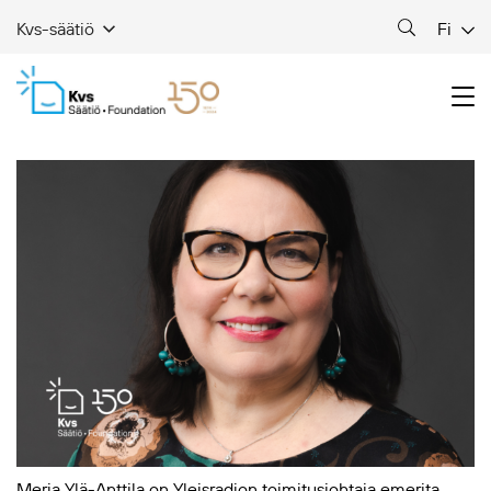
Fi
Kvs-säätiö
Merja Ylä-Anttila on Yleisradion toimitusjohtaja emerita.