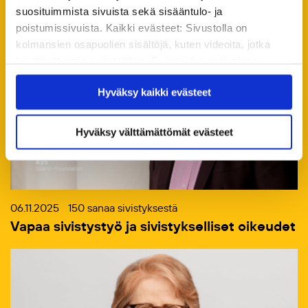
suosituimmista sivuista sekä sisääntulo- ja
poistumissivuista. Kaikki evästeet: Sivustolla on
kolmansien osapuolien sisältöjä, kuten videoita, jotka
käyttävät omia evästeitään. Evästeiden estäminen
saattaa estää näiden sisältöjen näkymisen.
Hyväksy kaikki evästeet
Hyväksymällä kaikki evästeet varmistat, että kaikki
sisältö on käytettävissäsi.
Hyväksy välttämättömät evästeet
06.11.2025
150 sanaa sivistyksestä
Vapaa sivistystyö ja sivistykselliset oikeudet