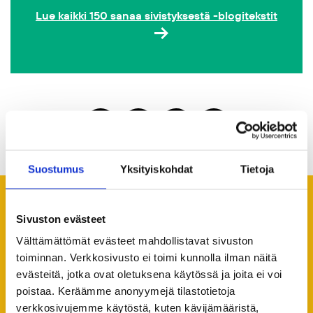
Lue kaikki 150 sanaa sivistyksestä -blogitekstit
Jaa artikkeli
Suostumus
Yksityiskohdat
Tietoja
Suosittelemme lukemaan
Sivuston evästeet
seuraavaksi
Välttämättömät evästeet mahdollistavat sivuston
toiminnan. Verkkosivusto ei toimi kunnolla ilman näitä
Kaikki ajankohtaiset
evästeitä, jotka ovat oletuksena käytössä ja joita ei voi
poistaa. Keräämme anonyymejä tilastotietoja
verkkosivujemme käytöstä, kuten kävijämääristä,