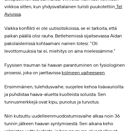
viikkoa sitten, kun yhdysvaltalainen turisti puukotettiin
Tel
Avivissa
.
Vaikka konflikti ei ole uutisotsikoissa, se ei tarkoita, että
paikan päällä olisi rauha. Betlehemissä sijaitsevassa Aidan
pakolaisleirissä kohtaamani nainen totesi: ”Oli
levottomuuksia tai ei, miehitys on aina mielessämme.”
Fyysisen trauman tai haavan parantuminen
on fysiologinen
prosessi, joka on jaettavissa
kolmeen vaiheeseen
.
Ensimmäinen, tulehdusvaihe, suojelee kehoa lisävaurioilta
ja puhdistaa haava-aluetta kuolleista soluista. Sen
tunnusmerkkejä ovat kipu, punotus ja turvotus.
Niin kutsuttu uudelleenmuodostumisvaihe alkaa noin 36
tunnin jälkeen haavan syntymisestä. Sen aikana keho
valmistaa uutta kudosta, ja haavan reuna-alueet alkavat