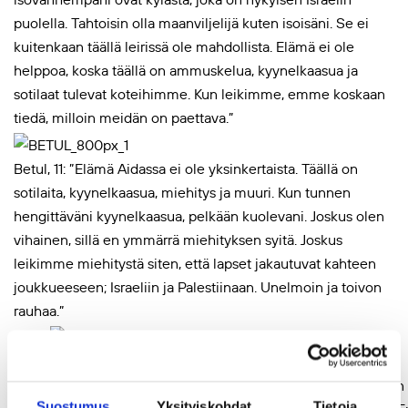
puolella. Tahtoisin olla maanviljelijä kuten isoisäni. Se ei
kuitenkaan täällä leirissä ole mahdollista. Elämä ei ole
helppoa, koska täällä on ammuskelua, kyynelkaasua ja
sotilaat tulevat koteihimme. Kun leikimme, emme koskaan
tiedä, milloin meidän on paettava.”
Betul, 11: ”Elämä Aidassa ei ole yksinkertaista. Täällä on
sotilaita, kyynelkaasua, miehitys ja muuri. Kun tunnen
hengittäväni kyynelkaasua, pelkään kuolevani. Joskus olen
vihainen, sillä en ymmärrä miehityksen syitä. Joskus
leikimme miehitystä siten, että lapset jakautuvat kahteen
joukkueeseen; Israeliin ja Palestiinaan. Unelmoin ja toivon
rauhaa.”
Anas, 12: ”Elämä Aidan leirissä on hyvää ja huonoa
samanaikaisesti. Kun kuulen levottomuuksista ja haistan
Suostumus
Yksityiskohdat
Tietoja