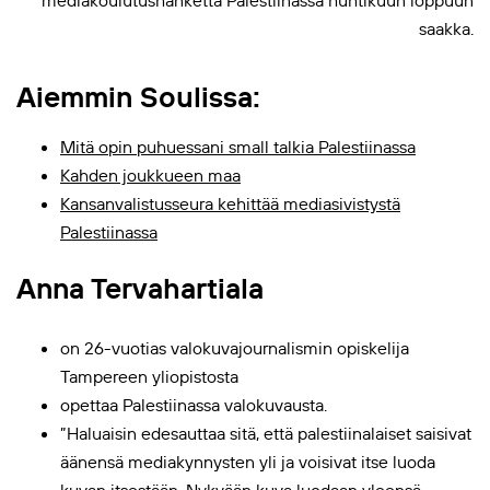
saakka.
Aiemmin Soulissa:
Mitä opin puhuessani small talkia Palestiinassa
Kahden joukkueen maa
Kansanvalistusseura kehittää mediasivistystä
Palestiinassa
Anna Tervahartiala
on 26-vuotias valokuvajournalismin opiskelija
Tampereen yliopistosta
opettaa Palestiinassa valokuvausta.
”Haluaisin edesauttaa sitä, että palestiinalaiset saisivat
äänensä mediakynnysten yli ja voisivat itse luoda
kuvan itsestään. Nykyään kuva luodaan yleensä