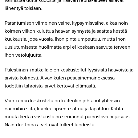
lähentyä toisiaan.
Parantumisen viimeinen vaihe, kypsymisvaihe, alkaa noin
kolmen viikon kuluttua haavan synnystä ja saattaa kestää
kuukausia, jopa vuosia. Ihon pinta umpeutuu, mutta ihon
uusiutumisesta huolimatta arpi ei koskaan saavuta terveen
ihon vetolujuutta.
Palestiinan-matkalla olen keskustellut fyysisistä haavoista ja
arvista kolmesti. Aivan kuten pesuainemainoksessa
todettiin tahroista, arvet kertovat elämästä.
Vain kerran keskustelu on kuitenkin johtanut yhteisiin
nauruihin siitä, kuinka lapsena sattuu ja tapahtuu. Kahta
muuta kertaa vastausta on seurannut painostava hiljaisuus.
Näinä kertoina arvet ovat tulleet luodeista.