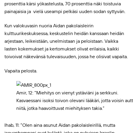
prosenttia kärsi yökastelusta, 70 prosenttia näki toistuvia
painajaisia ja vielä useampi pelkäsi uuden sodan syttyvän.
Kun valokuvasin nuoria Aidan pakolaisleirin
kulttuurikeskuksessa, keskustelin heidän kanssaan heidän
arjestaan, leikeistään, unelmistaan ja peloistaan. Vaikka
lasten kokemukset ja kertomukset olivat erilaisia, kaikki
toivoivat näkevänsä tulevaisuuden, jossa he olisivat vapaita.
Vapaita pelosta.
Amir, 12: ”Miehitys on vienyt ystäviäni ja serkkuni.
Kasvaessani isoksi toivon olevani lääkäri, jotta voisin aut
niitä, jotka haavoittuvat miehityksen takia.”
Ihab, 11: ”Olen aina asunut Aidan pakolaisleirillä, mutta
isovanhempani ovat kylästä, joka on nykyisen Israelin