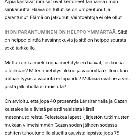
Arpia kantavat ihmiset ovat kertoneet tarinansa ilman
sankaruutta. Haava on tullut, se on umpeutunut ja
parantunut. Elämä on jatkunut. Vaihtoehtoja ei ole ollut.
IHON PARANTUMINEN ON HELPPO YMMÄRTÄÄ
. Siitä
on helppo piirtää havainnekuvia ja sitä on helppo seurata
sekä tarkkailla.
Mutta kuinka mieli korjaa miehityksen haavat, jos korjaa
ollenkaan? Miten miehitys rikkoo ja vaurioittaa silloin, kun
mitään fyysistä vauriota ei tapahdu? Millaisia ovat ne arvet,
joista jälki iholla ei muistuta?
On arvioitu, että jopa 40 prosenttia Länsirannalla ja Gazan
kaistaleella elävistä palestiinalaisista kärsii
masennusoireista
. Pelastakaa lapset -järjestön
tutkimusten
mukaan viimeisimmän Gazan sodan jälkeen sodassa
pahiten tuhoutuneilla alueilla asuvista lapsista jopa 75