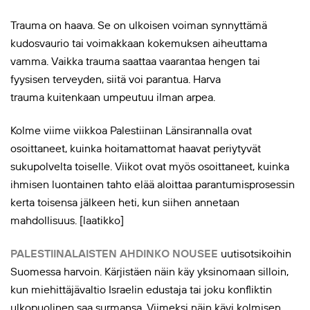
Trauma on haava. Se on ulkoisen voiman synnyttämä
kudosvaurio tai voimakkaan kokemuksen aiheuttama
vamma. Vaikka trauma saattaa vaarantaa hengen tai
fyysisen terveyden, siitä voi parantua. Harva
trauma kuitenkaan umpeutuu ilman arpea.
Kolme viime viikkoa Palestiinan Länsirannalla ovat
osoittaneet, kuinka hoitamattomat haavat periytyvät
sukupolvelta toiselle. Viikot ovat myös osoittaneet, kuinka
ihmisen luontainen tahto elää aloittaa parantumisprosessin
kerta toisensa jälkeen heti, kun siihen annetaan
mahdollisuus. [laatikko]
PALESTIINALAISTEN AHDINKO NOUSEE
uutisotsikoihin
Suomessa harvoin. Kärjistäen näin käy yksinomaan silloin,
kun miehittäjävaltio Israelin edustaja tai joku konfliktin
ulkopuolinen saa surmansa. Viimeksi näin kävi kolmisen