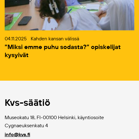
04.11.2025
Kahden kansan välissä
”Miksi emme puhu sodasta?” opiskelijat
kysyivät
Kvs-säätiö
Museokatu 18, FI-00100 Helsinki, käyntiosoite
Cygnaeuksenkatu 4
info@kvs.fi