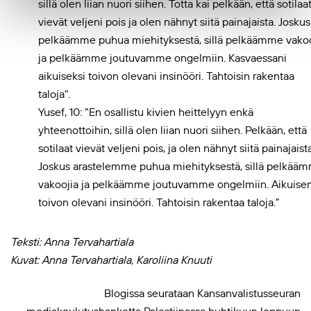
Yusef, 10: ”En osallistu kivien heittelyyn enkä
yhteenottoihin, sillä olen liian nuori siihen. Pelkään, että
sotilaat vievät veljeni pois, ja olen nähnyt siitä painajaista
Joskus arastelemme puhua miehityksestä, sillä pelkää
vakoojia ja pelkäämme joutuvamme ongelmiin. Aikuise
toivon olevani insinööri. Tahtoisin rakentaa taloja.”
Teksti: Anna Tervahartiala
Kuvat: Anna Tervahartiala, Karoliina Knuuti
Blogissa seurataan Kansanvalistusseuran
mediakoulutushanketta Palestiinassa huhtikuun loppuun