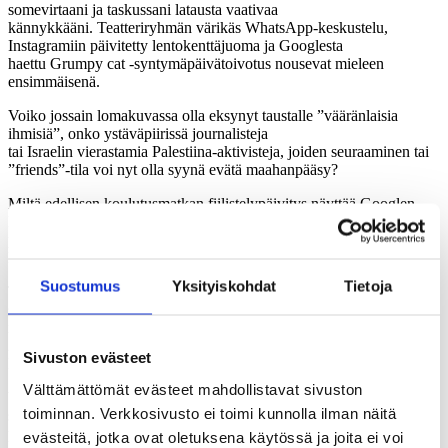
somevirtaani
ja
taskussani latausta vaativaa
kännykkääni.
Teatteriryhmän
värikäs
WhatsApp-keskustelu,
Instagrami
in päivitetty lentokenttä
juoma
ja Googlesta
haettu Grumpy cat -syntymäpäivätoivotus
nousevat mieleen
ensimmäisenä.
Voiko jossain
loma
kuvassa
olla eksynyt taustalle ”vääränlaisia
ihmisiä”, onko ystäväpiirissä journalisteja
tai
Israelin
vierastamia
Palestiina-
aktivisteja, joiden seuraaminen tai
”friends”-tila voi nyt olla syynä evätä maahanpääsy?
Miltä edellisen koulutusmatkan fiilistelypäivitys näyttää
Googlen
käännösohjelman läpi
israelilaiselle? Taisin kehuskella, että
palestiinalaiset ovat lämpimiä, vieraanvaraisia ja muistoni
Palestiinasta pelkästään positiivisia
.
Suostumus
Yksityiskohdat
Tietoja
Tullista päästyäni tarkist
a
n koulutusmatkamme aikana kertyneet
sosiaalisen mediani sisällöt. Hymyilevät kasvot ja uudet ystävykset
nauttimassa illallista kaupungin ulkopuolella olevassa ravintolassa.
25 kilometrin vaelluksesta väsähtänyt kouluttajakaksikko.
Sivuston evästeet
Kouluttajakollegojen retki itkumuurilla Jerusalemissa.
Välttämättömät evästeet mahdollistavat sivuston
Y
stävissä ja seuraajissa o
n
muutama uusi nuori aikuinen – osa
toiminnan. Verkkosivusto ei toimi kunnolla ilman näitä
suomalaisia, osa palestiinalaisia. Näistä vain kytkös
palestiinalaisiin
voisi
hidastaa maasta poistumista, hankaloittaa sinne
evästeitä, jotka ovat oletuksena käytössä ja joita ei voi