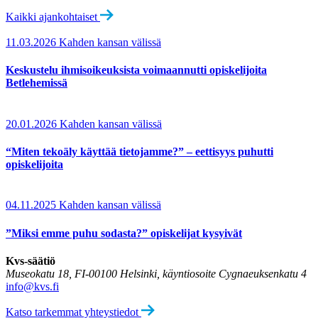
Kaikki ajankohtaiset
11.03.2026
Kahden kansan välissä
Keskustelu ihmisoikeuksista voimaannutti opiskelijoita
Betlehemissä
20.01.2026
Kahden kansan välissä
“Miten tekoäly käyttää tietojamme?” – eettisyys puhutti
opiskelijoita
04.11.2025
Kahden kansan välissä
”Miksi emme puhu sodasta?” opiskelijat kysyivät
Kvs-säätiö
Museokatu 18, FI-00100 Helsinki, käyntiosoite Cygnaeuksenkatu 4
info@kvs.fi
Katso tarkemmat yhteystiedot