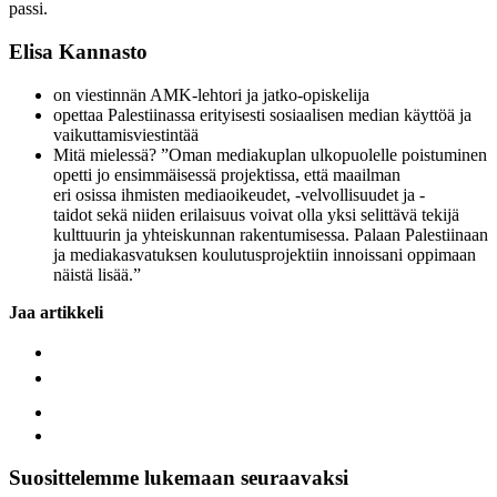
passi.
Elisa Kannasto
on viestinnän AMK-lehtori ja jatko-opiskelija
opettaa Palestiinassa erityisesti sosiaalisen median käyttöä ja
vaikuttamisviestintää
Mitä mielessä? ”Oman mediakuplan ulkopuolelle poistuminen
opetti jo ensimmäisessä projektissa, että maailman
eri osissa ihmisten mediaoikeudet, -velvollisuudet ja -
taidot sekä niiden erilaisuus voivat olla yksi selittävä tekijä
kulttuurin ja yhteiskunnan rakentumisessa. Palaan Palestiinaan
ja mediakasvatuksen koulutusprojektiin innoissani oppimaan
näistä lisää.”
Jaa artikkeli
Suosittelemme lukemaan seuraavaksi