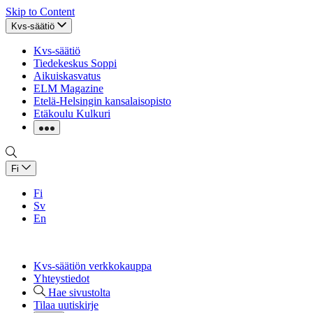
Skip to Content
Kvs-säätiö
Kvs-säätiö
Tiedekeskus Soppi
Aikuiskasvatus
ELM Magazine
Etelä-Helsingin kansalaisopisto
Etäkoulu Kulkuri
Fi
Fi
Sv
En
Kvs-säätiön verkkokauppa
Yhteystiedot
Hae sivustolta
Tilaa uutiskirje