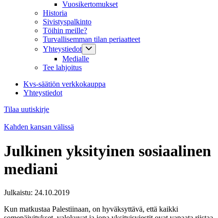
Vuosikertomukset
Historia
Sivistyspalkinto
Töihin meille?
Turvallisemman tilan periaatteet
Yhteystiedot
Medialle
Tee lahjoitus
Kvs-säätiön verkkokauppa
Yhteystiedot
Tilaa uutiskirje
Kahden kansan välissä
Julkinen yksityinen sosiaalinen
mediani
Julkaistu:
24.10.2019
Kun matkustaa Palestiinaan, on hyväksyttävä, että kaikki
somepäivitykset, valokuvat ja jopa yksityisviestit ovat vapaata riistaa