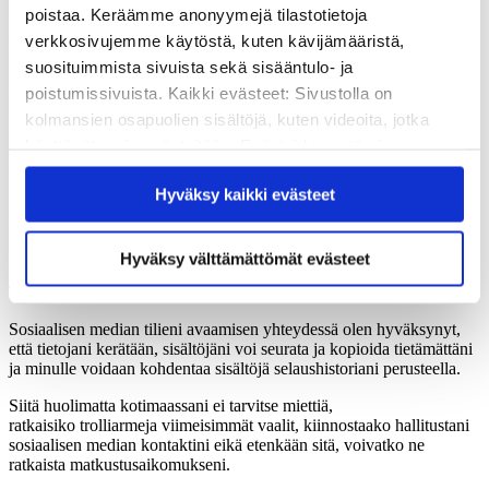
pääsemistä tai vähintään herättää kysymyksiä.
poistaa. Keräämme anonyymejä tilastotietoja
verkkosivujemme käytöstä, kuten kävijämääristä,
Yksityisviesteis
tä löyty
y
koulutuksissa
sovittuja aikatauluja, jaettuja
linkkejä, uutisartikkeleita ja materiaaleja sekä vitsailua, jota syntyy,
suosituimmista sivuista sekä sisääntulo- ja
kun viisi aktiivista nuorta
aikuista
heitetään yhdessä kolmen viikon
poistumissivuista. Kaikki evästeet: Sivustolla on
matkalle.
kolmansien osapuolien sisältöjä, kuten videoita, jotka
Muistojeni virta on jaettu lähipiirilleni samassa muodossa kuin mikä
käyttävät omia evästeitään. Evästeiden estäminen
tahansa muukin elämääni erityisesti ravistuttava kokemus.
Mutta
saattaa estää näiden sisältöjen näkymisen.
täällä sellainen voi olla ongelma.
Hyväksy kaikki evästeet
Hyväksymällä kaikki evästeet varmistat, että kaikki
OLEN SYNTYNYT SUOMEEN
, jossa yksilöllä on sanan ja
sisältö on käytettävissäsi.
mielipiteen vapaus. Olen kasvanut Suomessa, jossa
teknologiakehitys on tuonut mediamaisemaan ministerin
Hyväksy välttämättömät evästeet
tekstiviestikohuja, julkisuuteen vuodettuja turvallisuusasiakirjoja ja
Twitter-kommentointinsa vuoksi erotettuja työntekijöitä.
Sosiaalisen median tilieni avaamisen yhteydessä olen hyväksynyt,
että tietojani kerätään, sisältöjäni voi seurata ja kopioida tietämättäni
ja minulle voidaan kohdentaa sisältöjä selaushistoriani perusteella.
Siitä huolimatta kotimaassani ei tarvitse miettiä,
ratkaisiko trolliarmeja viimeisimmät vaalit, kiinnostaako hallitustani
sosiaalisen median kontaktini eikä etenkään sitä, voivatko ne
ratkaista matkustusaikomukseni.