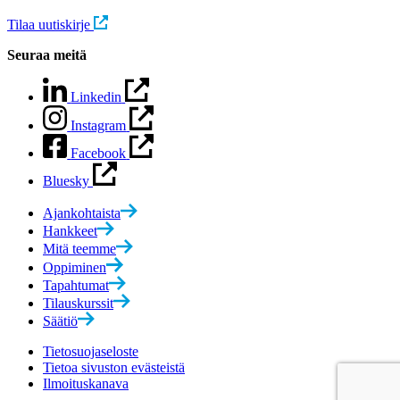
Tilaa uutiskirje
Seuraa meitä
Linkedin
Instagram
Facebook
Bluesky
Ajankohtaista
Hankkeet
Mitä teemme
Oppiminen
Tapahtumat
Tilauskurssit
Säätiö
Tietosuojaseloste
Tietoa sivuston evästeistä
Ilmoituskanava