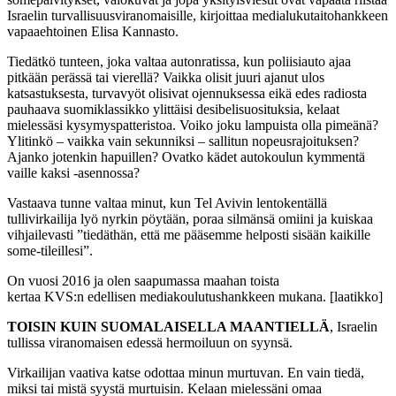
Israelin turvallisuusviranomaisille, kirjoittaa medialukutaitohankkeen
vapaaehtoinen Elisa Kannasto.
Tiedätkö tunteen
, joka
valtaa
autonratissa
,
kun
poliisiauto ajaa
pitkään perässä
tai vierellä
?
Vaikka olisit juuri ajanut ulos
katsastuksesta, turvavyöt o
lisivat
ojennuksessa eikä edes radiosta
pauhaava suomiklassikko ylit
täisi
desibelisuosituksia, kelaat
mielessäsi kysymyspatteristoa. Voiko joku lampuista olla pimeänä?
Ylitinkö – vaikka
vain
sekunniksi –
sallitun
nopeusrajoituksen?
Ajanko jotenkin hapuillen? Ovatko kädet autokoulun kymmentä
vaille kaksi -asennossa?
Vastaava tunne valtaa minut
,
kun Tel Avivin lentokentällä
tullivirkailija lyö nyrkin pöytään, poraa silmänsä
omiini
ja kuiskaa
vihjaileva
s
ti ”tiedäthän, että me pääsemme helposti sisään kaikille
some-tileillesi”
.
On vuosi
2016
ja olen
saapumassa maahan toista
kertaa
KVS:n
edellisen
mediakoulutus
hankkeen
mukana.
[laatikko]
TOISIN KUIN SUOMALAISELLA MAANTIELLÄ
,
Israelin
tullissa
viranomaisen edessä hermoiluun
on
syynsä
.
Virkailijan vaativa katse odottaa minun murtuvan. En vain tiedä,
miksi tai mistä
syystä
murtuisin.
Kelaan mielessäni omaa