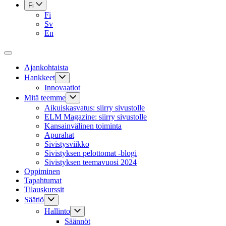
Fi
Fi
Sv
En
Ajankohtaista
Hankkeet
Innovaatiot
Mitä teemme
Aikuiskasvatus: siirry sivustolle
ELM Magazine: siirry sivustolle
Kansainvälinen toiminta
Apurahat
Sivistysviikko
Sivistyksen pelottomat -blogi
Sivistyksen teemavuosi 2024
Oppiminen
Tapahtumat
Tilauskurssit
Säätiö
Hallinto
Säännöt