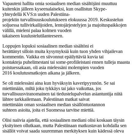
Vapauteni
hallita omia
sosiaalisen median
sisältöjäni
muuttuu
kuitenkin
jälleen
kyseenalaiseksi
, kun
osallistun
Skype-
yhteyde
llä
KVS:n
uuden
Palestiina-
projekti
n
turvallisuuskoulutukseen elokuussa
2019
. Keskustelun
soljuessa tullivirkailijoiden, lentojärjestelyjen ja majoituspaikkojen
välillä, mieleni palaa
kolmen vuoden
takaiseen
kuulustelutilanteeseen
.
Loppujen lopuksi s
osiaalinen median
sisältöni
ei
herättänyt
silloin
muita kysymyksiä kuin
tuon yhden vihjailevan
kommentin.
V
aikka
en siivonnut
epäilyttäviä kuvia tai
kontakteja
puheli
mestani
tai some-profiile
istani
ennen
tulleja
maasta
poistuessakaan
,
oli asia mielessäni molempien
vuoden
2016
koulutusmatkojen a
ikana ja jälkeen
.
Se oli mielessäni aina kun hyväksyin kaveripyynnön. Se sai
miettimään, miltä joku tykkäys tai jako vaikuttaa, jos
turvallisuusviranomainen tai tiedustelupalvelun asiantuntija niitä
lähtee tarkkailemaan. Palestiinan matk
at
saivat
miettimään
oma
n
sosiaalisen median sisällöntuotan
non
suhteen
asioita, joita ei Suomessa tarvitse miettiä.
Olisi naiivia ajatella, että sosiaalinen mediani olisi koskaa
n täysin
yksityinen
ollutkaan
, mutta
Palestiinaan matkustava
n kohdalla se
n
sisällöt
voi
vat
saada suuremman merkityksen
kuin
kädessä oleva