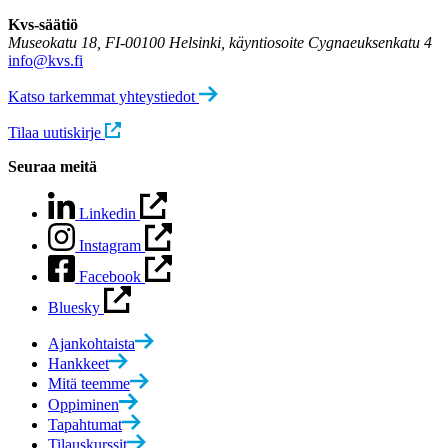
Kvs-säätiö
Museokatu 18, FI-00100 Helsinki, käyntiosoite Cygnaeuksenkatu 4
info@kvs.fi
Katso tarkemmat yhteystiedot
Tilaa uutiskirje
Seuraa meitä
Linkedin
Instagram
Facebook
Bluesky
Ajankohtaista
Hankkeet
Mitä teemme
Oppiminen
Tapahtumat
Tilauskurssit