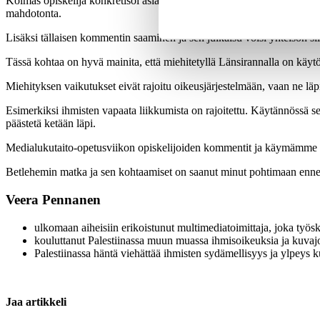
Kolmas opiskelija konkretisoi asiaa arkielämän esimerkin kautta. Esime
mahdotonta.
Lisäksi tällaisen kommentin saaminen ja sen julkaisu voisi yhteisön silm
Tässä kohtaa on hyvä mainita, että miehitetyllä Länsirannalla on käyt
Miehityksen vaikutukset eivät rajoitu oikeusjärjestelmään, vaan ne läp
Esimerkiksi ihmisten vapaata liikkumista on rajoitettu. Käytännössä se 
päästetä ketään läpi.
Medialukutaito-opetusviikon opiskelijoiden kommentit ja käymämme ke
Betlehemin matka ja sen kohtaamiset on saanut minut pohtimaan enne
Veera Pennanen
ulkomaan aiheisiin erikoistunut multimediatoimittaja, joka työsk
kouluttanut Palestiinassa muun muassa ihmisoikeuksia ja kuvaj
Palestiinassa häntä viehättää ihmisten sydämellisyys ja ylpeys ku
Jaa artikkeli