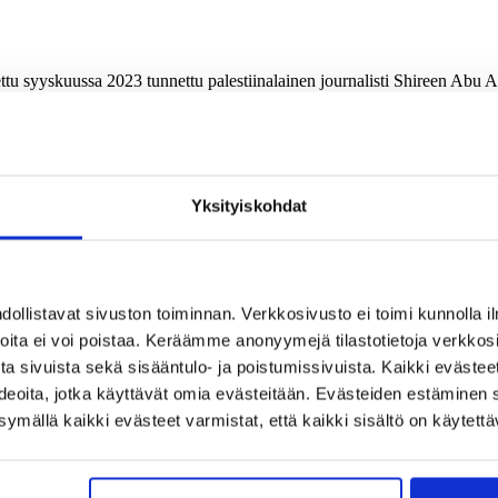
ettu syyskuussa 2023 tunnettu palestiinalainen journalisti Shireen Abu Ak
22. Kuva: Veera Pennanen
onnistunut kontekstoimaan tapahtumia Lähi-idässä, kirjoittaa Palestii
Yksityiskohdat
sirannalla syys-lokakuussa.
iin länsimaisen journalismin eettisiä periaatteita, ei juuri innostaisi Bet
llistavat sivuston toiminnan. Verkkosivusto ei toimi kunnolla il
askeutui hiljaisuus.
joita ei voi poistaa. Keräämme anonyymejä tilastotietoja verkko
kautta. Mukana oli esimerkkejä muun muassa toimittajan ammatillisesta 
a sivuista sekä sisääntulo- ja poistumissivuista. Kaikki evästee
ideoita, jotka käyttävät omia evästeitään. Evästeiden estäminen 
mällä kaikki evästeet varmistat, että kaikki sisältö on käytettä
atteita, heidän oli erityisen vaikea ymmärtää samanaikaista kuulemista.
ija.