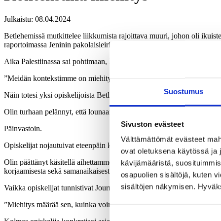
Julkaistu:
08.04.2024
Betlehemissä mutkittelee liikkumista rajoittava muuri, johon oli ikuist
raportoimassa Jeninin pakolaisleirillä Länsirannalla toukokuussa 20
Aika Palestiinassa sai pohtimaan, kuinka hyvin suomalainen media on 
”Meidän kontekstimme on miehitys.”
Suostumus
Näin totesi yksi opiskelijoista Betlehemin yliopiston kampuksella Län
Olin turhaan pelännyt, että lounaan jälkeinen lyhyt osuus, jossa käsitelt
Sivuston evästeet
Päinvastoin.
Välttämättömät evästeet mahdo
Opiskelijat nojautuivat eteenpäin keskittyneesti, ja luokkahuoneeseen l
ovat oletuksena käytössä ja 
Olin päättänyt käsitellä aihettamme suomalaisten
Journalistin ohjeiden
kävijämääristä, suosituimmist
korjaamisesta sekä samanaikaisesta kuulemisesta.
osapuolien sisältöjä, kuten v
sisältöjen näkymisen. Hyväksy
Vaikka opiskelijat tunnistivat Journalistin ohjeista universaaleja peria
”Miehitys määrää sen, kuinka voimme uutisoida”, totesi toinen opiskel