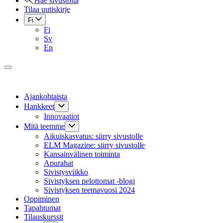
Hae sivustolta
Tilaa uutiskirje
Fi
Fi
Sv
En
Ajankohtaista
Hankkeet
Innovaatiot
Mitä teemme
Aikuiskasvatus: siirry sivustolle
ELM Magazine: siirry sivustolle
Kansainvälinen toiminta
Apurahat
Sivistysviikko
Sivistyksen pelottomat -blogi
Sivistyksen teemavuosi 2024
Oppiminen
Tapahtumat
Tilauskurssit