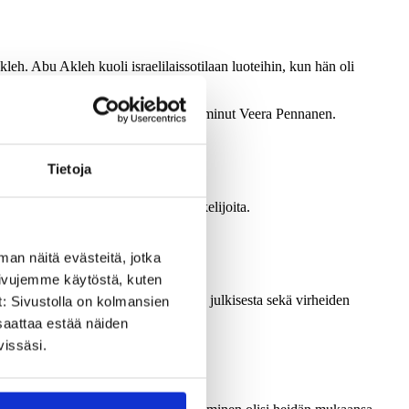
leh. Abu Akleh kuoli israelilaissotilaan luoteihin, kun hän oli
nassa vapaaehtoisena kouluttajana toiminut Veera Pennanen.
Tietoja
lehemin yliopiston journalismin opiskelijoita.
man näitä evästeitä, jotka
sivujemme käytöstä, kuten
asemasta Suomessa, yksityisestä ja julkisesta sekä virheiden
t: Sivustolla on kolmansien
saattaa estää näiden
vissäsi.