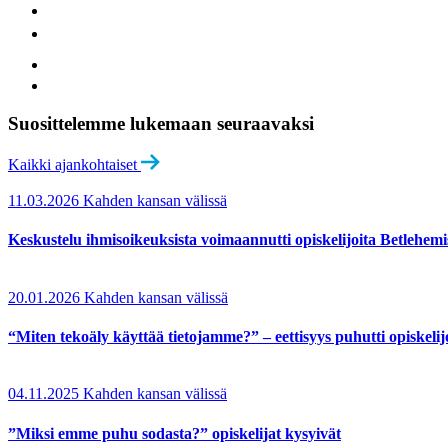
Suosittelemme lukemaan seuraavaksi
Kaikki ajankohtaiset
11.03.2026
Kahden kansan välissä
Keskustelu ihmisoikeuksista voimaannutti opiskelijoita Betlehemi
20.01.2026
Kahden kansan välissä
“Miten tekoäly käyttää tietojamme?” – eettisyys puhutti opiskelij
04.11.2025
Kahden kansan välissä
”Miksi emme puhu sodasta?” opiskelijat kysyivät