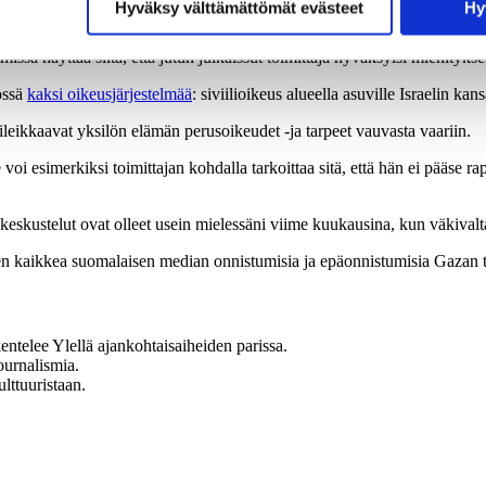
rkiksi tilanteessa, jossa Israelin armeijan joukot pidättävät palestiina
Hyväksy välttämättömät evästeet
Hy
issä näyttää siltä, että jutun julkaissut toimittaja hyväksyisi miehityksen
össä
kaksi oikeusjärjestelmää
: siviilioikeus alueella asuville Israelin kans
ileikkaavat yksilön elämän perusoikeudet -ja tarpeet vauvasta vaariin.
voi esimerkiksi toimittajan kohdalla tarkoittaa sitä, että hän ei pääse r
skustelut ovat olleet usein mielessäni viime kuukausina, kun väkivalt
n kaikkea suomalaisen median onnistumisia ja epäonnistumisia Gazan 
entelee Ylellä ajankohtaisaiheiden parissa.
ournalismia.
lttuuristaan.