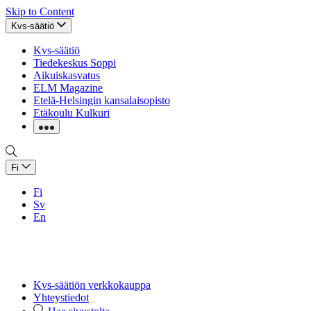
Skip to Content
Kvs-säätiö
Kvs-säätiö
Tiedekeskus Soppi
Aikuiskasvatus
ELM Magazine
Etelä-Helsingin kansalaisopisto
Etäkoulu Kulkuri
Fi
Fi
Sv
En
Kvs-säätiön verkkokauppa
Yhteystiedot