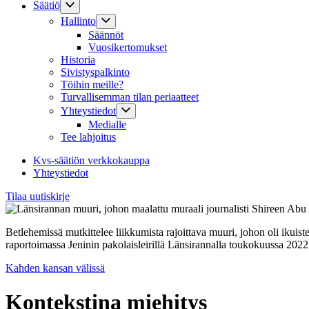
Säätiö
Hallinto
Säännöt
Vuosikertomukset
Historia
Sivistyspalkinto
Töihin meille?
Turvallisemman tilan periaatteet
Yhteystiedot
Medialle
Tee lahjoitus
Kvs-säätiön verkkokauppa
Yhteystiedot
Tilaa uutiskirje
Betlehemissä mutkittelee liikkumista rajoittava muuri, johon oli ikuist
raportoimassa Jeninin pakolaisleirillä Länsirannalla toukokuussa 20
Kahden kansan välissä
Kontekstina miehitys