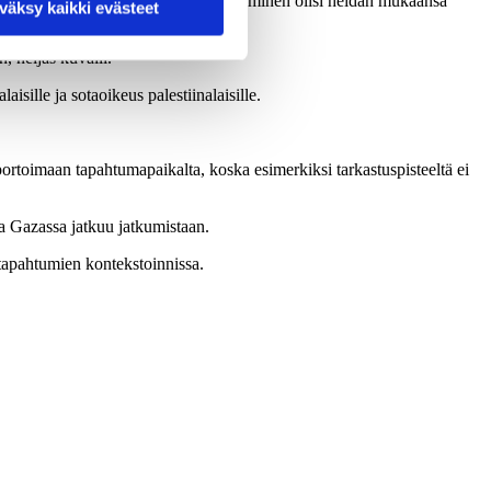
laisen siviilin, armeijan kommentin saaminen olisi heidän mukaansa
väksy kaikki evästeet
, neljäs kuvaili.
alaisille ja sotaoikeus palestiinalaisille.
aportoimaan tapahtumapaikalta, koska esimerkiksi tarkastuspisteeltä ei
a Gazassa jatkuu jatkumistaan.
tapahtumien kontekstoinnissa.