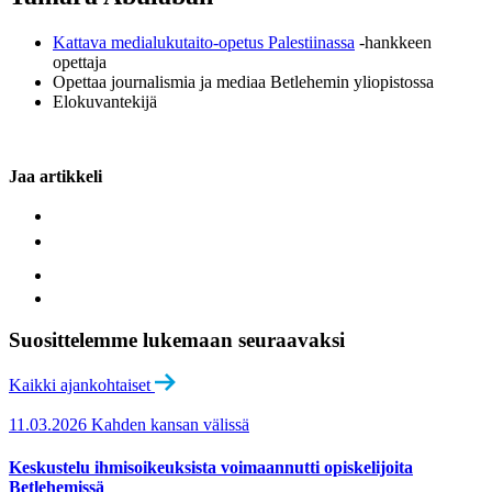
Kattava medialukutaito-opetus Palestiinassa
-hankkeen
opettaja
Opettaa journalismia ja mediaa Betlehemin yliopistossa
Elokuvantekijä
Jaa artikkeli
Suosittelemme lukemaan seuraavaksi
Kaikki ajankohtaiset
11.03.2026
Kahden kansan välissä
Keskustelu ihmisoikeuksista voimaannutti opiskelijoita
Betlehemissä