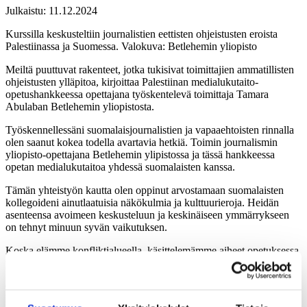
Julkaistu:
11.12.2024
Kurssilla keskusteltiin journalistien eettisten ohjeistusten eroista
Palestiinassa ja Suomessa. Valokuva: Betlehemin yliopisto
Meiltä puuttuvat rakenteet, jotka tukisivat toimittajien ammatillisten
ohjeistusten ylläpitoa, kirjoittaa Palestiinan medialukutaito-
opetushankkeessa opettajana työskentelevä toimittaja Tamara
Abulaban Betlehemin yliopistosta.
Työskennellessäni suomalaisjournalistien ja vapaaehtoisten rinnalla
olen saanut kokea todella avartavia hetkiä. Toimin journalismin
yliopisto-opettajana Betlehemin ylipistossa ja tässä hankkeessa
opetan medialukutaitoa yhdessä suomalaisten kanssa.
Tämän yhteistyön kautta olen oppinut arvostamaan suomalaisten
kollegoideni ainutlaatuisia näkökulmia ja kulttuurieroja. Heidän
asenteensa avoimeen keskusteluun ja keskinäiseen ymmärrykseen
on tehnyt minuun syvän vaikutuksen.
Koska elämme konfliktialueella, käsittelemämme aiheet opetuksessa
poikkeavat usein suuresti suomalaisten kollegoidemme aiheista.
Oli inspiroivaa nähdä suomalaisten lähestymistapa journalismiin.
Heidän lähestymistapansa on mielestäni tutkiva ja syvästi aihetta