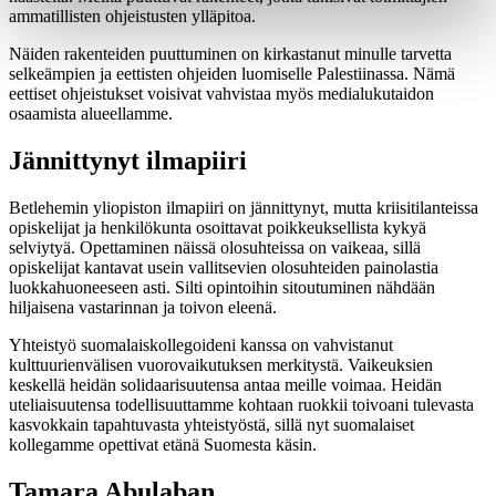
ammatillisten ohjeistusten ylläpitoa.
Näiden rakenteiden puuttuminen on kirkastanut minulle tarvetta
selkeämpien ja eettisten ohjeiden luomiselle Palestiinassa. Nämä
eettiset ohjeistukset voisivat vahvistaa myös medialukutaidon
osaamista alueellamme.
Jännittynyt ilmapiiri
Betlehemin yliopiston ilmapiiri on jännittynyt, mutta kriisitilanteissa
opiskelijat ja henkilökunta osoittavat poikkeuksellista kykyä
selviytyä. Opettaminen näissä olosuhteissa on vaikeaa, sillä
opiskelijat kantavat usein vallitsevien olosuhteiden painolastia
luokkahuoneeseen asti. Silti opintoihin sitoutuminen nähdään
hiljaisena vastarinnan ja toivon eleenä.
Yhteistyö suomalaiskollegoideni kanssa on vahvistanut
kulttuurienvälisen vuorovaikutuksen merkitystä. Vaikeuksien
keskellä heidän solidaarisuutensa antaa meille voimaa. Heidän
uteliaisuutensa todellisuuttamme kohtaan ruokkii toivoani tulevasta
kasvokkain tapahtuvasta yhteistyöstä, sillä nyt suomalaiset
kollegamme opettivat etänä Suomesta käsin.
Tamara Abulaban