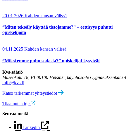
20.01.2026
Kahden kansan välissä
“Miten tekoäly käyttää tietojamme?” – eettisyys puhutti
opiskelijoita
04.11.2025
Kahden kansan välissä
”Miksi emme puhu sodasta?” opiskelijat kysyivät
Kvs-säätiö
Museokatu 18, FI-00100 Helsinki, käyntiosoite Cygnaeuksenkatu 4
info@kvs.fi
Katso tarkemmat yhteystiedot
Tilaa uutiskirje
Seuraa meitä
Linkedin