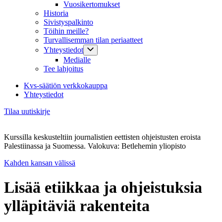
Vuosikertomukset
Historia
Sivistyspalkinto
Töihin meille?
Turvallisemman tilan periaatteet
Yhteystiedot
Medialle
Tee lahjoitus
Kvs-säätiön verkkokauppa
Yhteystiedot
Tilaa uutiskirje
Kurssilla keskusteltiin journalistien eettisten ohjeistusten eroista
Palestiinassa ja Suomessa. Valokuva: Betlehemin yliopisto
Kahden kansan välissä
Lisää etiikkaa ja ohjeistuksia
ylläpitäviä rakenteita