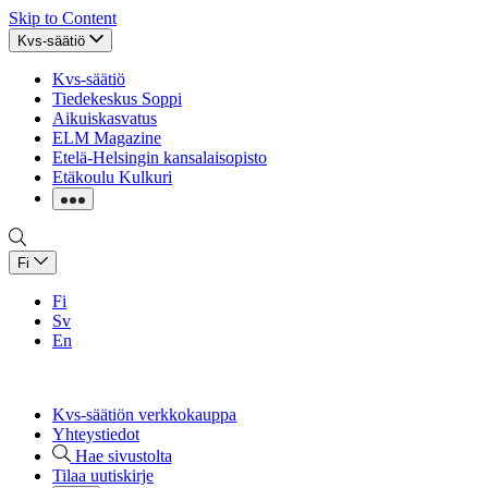
Skip to Content
Kvs-säätiö
Kvs-säätiö
Tiedekeskus Soppi
Aikuiskasvatus
ELM Magazine
Etelä-Helsingin kansalaisopisto
Etäkoulu Kulkuri
Fi
Fi
Sv
En
Kvs-säätiön verkkokauppa
Yhteystiedot
Hae sivustolta
Tilaa uutiskirje