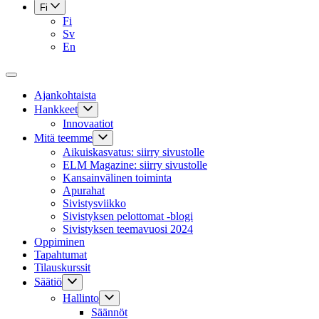
Fi
Fi
Sv
En
Ajankohtaista
Hankkeet
Innovaatiot
Mitä teemme
Aikuiskasvatus: siirry sivustolle
ELM Magazine: siirry sivustolle
Kansainvälinen toiminta
Apurahat
Sivistysviikko
Sivistyksen pelottomat -blogi
Sivistyksen teemavuosi 2024
Oppiminen
Tapahtumat
Tilauskurssit
Säätiö
Hallinto
Säännöt