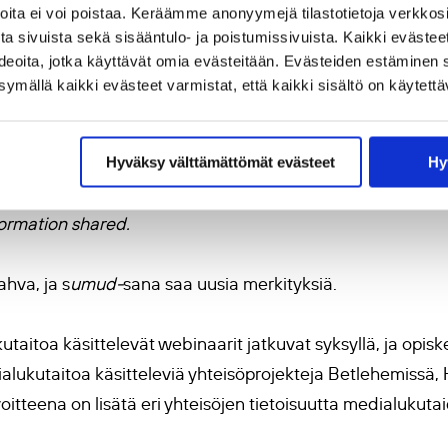
joita ei voi poistaa. Keräämme anonyymejä tilastotietoja verkko
a sivuista sekä sisääntulo- ja poistumissivuista. Kaikki evästee
ajien
resilienssi
eli psyykkinen selviytymiskyky ja joustavuu
ideoita, jotka käyttävät omia evästeitään. Evästeiden estäminen 
a oli vahvasti läsnä kurssiviikon aikana. Vaikutuksen teki 
mällä kaikki evästeet varmistat, että kaikki sisältö on käytettä
io keskittyä sillä hetkellä olennaiseen, eli opettamiseen j
toi myös erään opiskelijan lähettämä sähköposti kurssivii
Hyväksy välttämättömät evästeet
Hy
ful, and I believe having access to it would greatly benefi
formation shared.
ahva, ja s
umud-
sana saa uusia merkityksiä.
utaitoa käsittelevät webinaarit jatkuvat syksyllä, ja opiske
lukutaitoa käsitteleviä yhteisöprojekteja Betlehemissä, H
oitteena on lisätä eri yhteisöjen tietoisuutta medialukuta