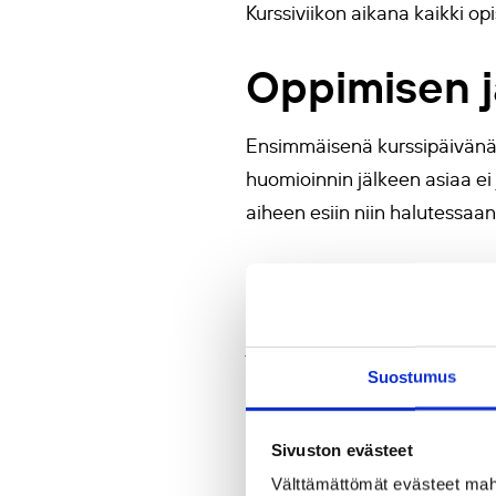
Kurssiviikon aikana kaikki op
Oppimisen j
Ensimmäisenä kurssipäivänä o
huomioinnin jälkeen asiaa ei ja
aiheen esiin niin halutessaan.
Viikon aikana keskityimme opi
Traumatietoisessa pedagogiik
ja positiivisia onnistumisen
Suostumus
Opiskelijat olivat erittäin a
roolista sen parantamisessa.
Sivuston evästeet
oppimisen janonsa oli tyreh
Välttämättömät evästeet mahdo