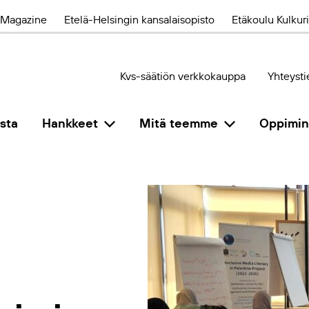
Magazine
Etelä-Helsingin kansalaisopisto
Etäkoulu Kulkuri
Kvs-säätiön verkkokauppa
Yhteysti
sta
Hankkeet
Mitä teemme
Oppimi