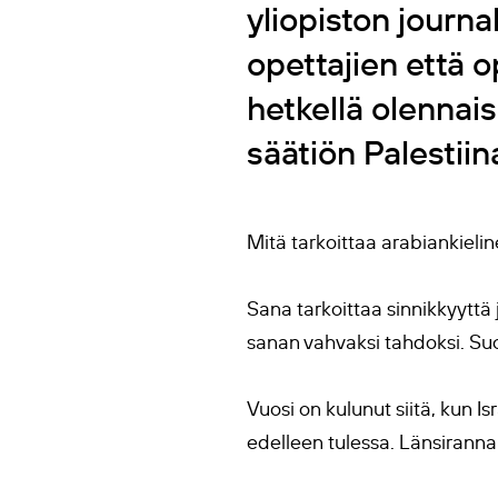
yliopiston journa
opettajien että o
hetkellä olennais
säätiön Palestii
Mitä tarkoittaa arabiankieli
Sana tarkoittaa sinnikkyytt
sanan vahvaksi tahdoksi. S
Vuosi on kulunut siitä, kun Is
edelleen tulessa. Länsiranna