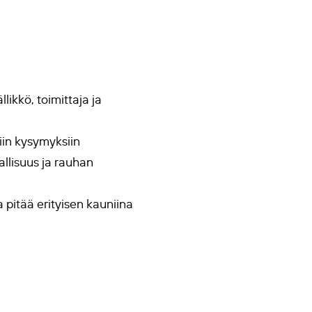
ikkö, toimittaja ja
viin kysymyksiin
allisuus ja rauhan
a pitää erityisen kauniina