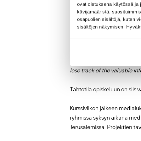
ovat oletuksena käytössä ja 
kävijämääristä, suosituimmist
Myös palestiinalaisten opett
osapuolien sisältöjä, kuten v
Motivaatio kehittyä opettajin
sisältöjen näkymisen. Hyväksy
opiskelijoiden vahva motivaat
Motivaatiosta opiskeluun ker
incredibly insightful and use
lose track of the valuable in
Tahtotila opiskeluun on siis v
Kurssiviikon jälkeen medialuk
ryhmissä syksyn aikana media
Jerusalemissa. Projektien tav