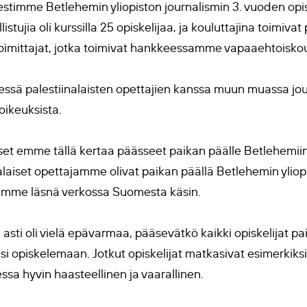
jestimme Betlehemin yliopiston journalismin 3. vuoden opiske
stujia oli kurssilla 25 opiskelijaa, ja kouluttajina toimivat
oimittajat, jotka toimivat hankkeessamme vapaaehtoiskou
essä palestiinalaisten opettajien kanssa muun muassa jour
oikeuksista.
set emme tällä kertaa päässeet paikan päälle Betlehemiin
alaiset opettajamme olivat paikan päällä Betlehemin yliop
limme läsnä verkossa Suomesta käsin.
sti oli vielä epävarmaa, pääsevätkö kaikki opiskelijat pai
si opiskelemaan. Jotkut opiskelijat matkasivat esimerkiksi
ssa hyvin haasteellinen ja vaarallinen.