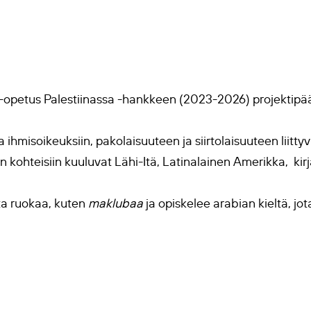
opetus Palestiinassa -hankkeen (2023-2026) projektipääll
a ihmisoikeuksiin, pakolaisuuteen ja siirtolaisuuteen liitty
 kohteisiin kuuluvat Lähi-Itä, Latinalainen Amerikka, kirj
ta ruokaa, kuten
maklubaa
ja opiskelee arabian kieltä, jot