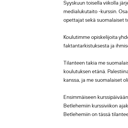
Syyskuun toisella viikolla jär
medialukutaito -kurssin. Osalli
opettajat sekä suomalaiset t
Koulutimme opiskelijoita yhd
faktantarkistuksesta ja ihmis
Tilanteen takia me suomalai
koulutuksen etänä. Palestiin
kanssa, ja me suomalaiset o
Ensimmäiseen kurssipäivään a
Betlehemiin kurssiviikon ajak
Betlehemiin on tässä tilantee