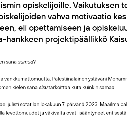
lismin opiskelijoille. Vaikutuksen t
piskelijoiden vahva motivaatio kesk
een, eli opettamiseen ja opiskeluu
na-hankkeen projektipäällikkö Kais
nen sana
sumud
?
ä ja vankkumattomuutta. Palestiinalainen ystäväni Moha
uomen kielen sana
sisu
tarkoittaa kuta kuinkin samaa.
rael julisti sotatilan lokakuun 7. päivänä 2023. Maailma pa
lla levottomuudet ja väkivalta ovat lisääntyneet entisestä