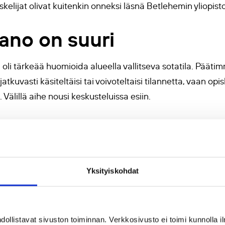
iskelijat olivat kuitenkin onneksi läsnä Betlehemin yliopi
ano on suuri
li tärkeää huomioida alueella vallitseva sotatila. Päätim
tkuvasti käsiteltäisi tai voivoteltaisi tilannetta, vaan opis
 Välillä aihe nousi keskusteluissa esiin.
skeluun, sillä kurssilaisillamme oli oikeus myös opiskeli
assa korostetaan, että tavoitteena on opiskelun kautta lu
 kokemuksia, mikä vahvistaa myös itsetuntoa ja minäpyst
Yksityiskohdat
ktiivisia ja motivoituneita käymään keskusteluita journalism
 He toivat innokkaasti esille omia mielipiteitään ja para
tymätön.
llistavat sivuston toiminnan. Verkkosivusto ei toimi kunnolla il