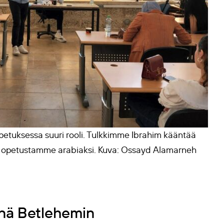
äopetuksessa suuri rooli. Tulkkimme Ibrahim kääntää
stä opetustamme arabiaksi. Kuva: Ossayd Alamarneh
änä Betlehemin