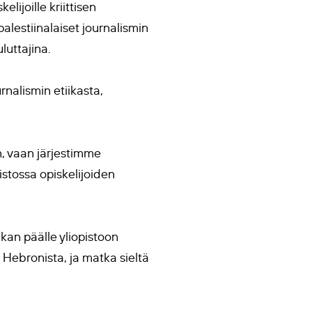
lijoille kriittisen
 palestiinalaiset journalismin
luttajina.
nalismin etiikasta,
, vaan järjestimme
istossa opiskelijoiden
kan päälle yliopistoon
 Hebronista, ja matka sieltä