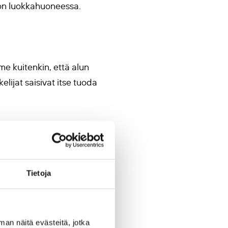
ston luokkahuoneessa.
me kuitenkin, että alun
kelijat saisivat itse tuoda
jan elämään ja arkeen.
oda toivoa, jonkinlaista iloa
yvyyttä. Tähän me pyrimme.
Tietoja
in tilasta ja medialukutaidon
nnusehdotuksia. Heidän
man näitä evästeitä, jotka