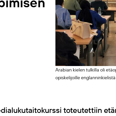
ppimisen
Arabian kielen tulkilla oli et
opiskelijoille englanninkieli
ialukutaitokurssi toteutettiin et