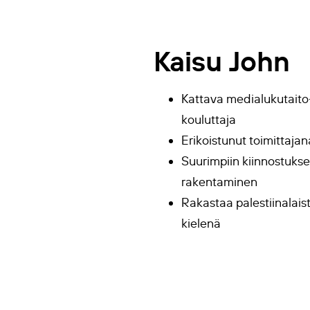
Kaisu John
Kattava medialukutaito-
kouluttaja
Erikoistunut toimittajan
Suurimpiin kiinnostuksen
rakentaminen
Rakastaa palestiinalais
kielenä