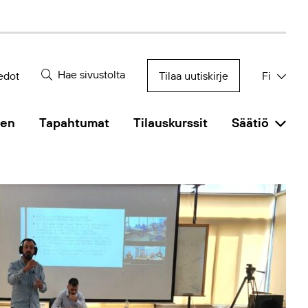
Hae sivustolta
edot
Tilaa uutiskirje
Fi
nen
Tapahtumat
Tilauskurssit
Säätiö