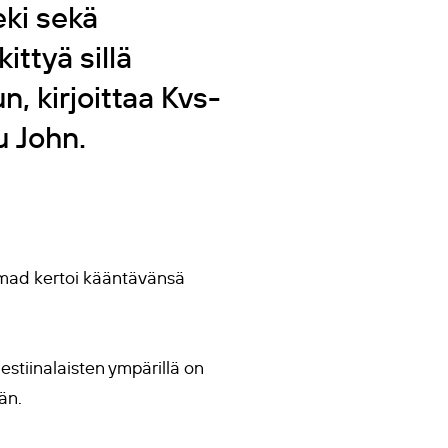
eki sekä
ittyä sillä
n, kirjoittaa Kvs-
u John.
mmad kertoi kääntävänsä
lestiinalaisten ympärillä on
än.