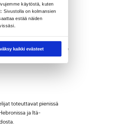
sivujemme käytöstä, kuten
t: Sivustolla on kolmansien
s oli todella arvostettavaa.
saattaa estää näiden
sekä opettajien että
vissäsi.
a opiskeluun.
kon jälkeen:
väksy kaikki evästeet
The content was
t me and ensure that I do not
lijat toteuttavat pienissä
ebronissa ja Itä-
idosta.