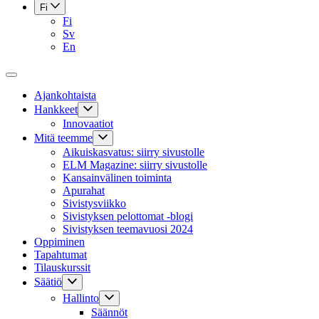
Fi
Fi
Sv
En
Ajankohtaista
Hankkeet
Innovaatiot
Mitä teemme
Aikuiskasvatus: siirry sivustolle
ELM Magazine: siirry sivustolle
Kansainvälinen toiminta
Apurahat
Sivistysviikko
Sivistyksen pelottomat -blogi
Sivistyksen teemavuosi 2024
Oppiminen
Tapahtumat
Tilauskurssit
Säätiö
Hallinto
Säännöt