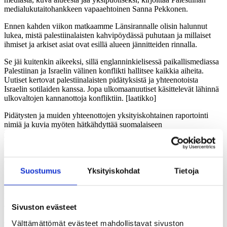
medialukutaitohankkeen vapaaehtoinen Sanna Pekkonen.
Ennen kahden viikon matkaamme Länsirannalle olisin halunnut
lukea, mistä palestiinalaisten kahvipöydässä puhutaan ja millaiset
ihmiset ja arkiset asiat ovat esillä alueen jännitteiden rinnalla.
Se jäi kuitenkin aikeeksi, sillä englanninkielisessä paikallismediassa
Palestiinan ja Israelin välinen konflikti hallitsee kaikkia aiheita.
Uutiset kertovat palestiinalaisten pidätyksistä ja yhteenotoista
Israelin sotilaiden kanssa. Jopa ulkomaanuutiset käsittelevät lähinnä
ulkovaltojen kannanottoja konfliktiin. [laatikko]
Pidätysten ja muiden yhteenottojen yksityiskohtainen raportointi
nimiä ja kuvia myöten hätkähdyttää suomalaiseen
yksityisyydensuojaan tottunutta. Kurssitoverimme eli palestiinalaiset
toimittajat ja media-ammattilaiset vastasivat ihmettelyyn ja kertoivat
pitävänsä tärkeänä esimerkiksi pidätysten ja ihmisoikeusrikkomusten
dokumentointia. Nimet halutaan esiin, jotta tiiviissä yhteisössä
tiedettäisiin, kenestä on kyse – ja jotta kukaan ei varastaisi toisen
Suostumus
Yksityiskohdat
Tietoja
”kunniaa”.
PALESTIINALAISTEN KOLLEGOIDEMME
mielestä tarvetta
olisi silti muillekin uutisaiheille.
Sivuston evästeet
Välttämättömät evästeet mahdollistavat sivuston
Olimme ideoineet suomalaisten vapaaehtoisten kanssa tehtävän,