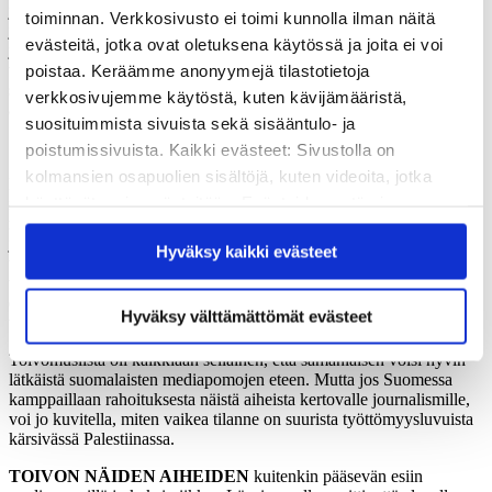
jossa pyysimme palestiinalaisia toimittajia pohtimaan, millaisia
toiminnan. Verkkosivusto ei toimi kunnolla ilman näitä
juttuja he haluaisivat nähdä lisää paikallisessa mediassa ja millaisilla
evästeitä, jotka ovat oletuksena käytössä ja joita ei voi
jutuilla he myisivät lehden naisille tai miehille. Etukäteen jännitin
poistaa. Keräämme anonyymejä tilastotietoja
vähän paikallisten suhtautumista tehtävänantoon, mutta tuloksena
syntyi pitkä lista aiheista laidasta laitaan ja paljon intoa uusiin
verkkosivujemme käytöstä, kuten kävijämääristä,
aiheisiin tarttumiseen.
suosituimmista sivuista sekä sisääntulo- ja
poistumissivuista. Kaikki evästeet: Sivustolla on
kolmansien osapuolien sisältöjä, kuten videoita, jotka
Palestiinalaiset kertoivat haluavansa lisää juttuja esimerkiksi
käyttävät omia evästeitään. Evästeiden estäminen
ilmastonmuutoksesta, luonnosta, terveydestä, kulttuurista ja
matkailusta. Tarvetta olisi heidän mielestään myös menestystarinoille
saattaa estää näiden sisältöjen näkymisen.
ja lifestyle-journalismille, mutta toisaalta myös tutkivalle politiikan ja
Hyväksy kaikki evästeet
Hyväksymällä kaikki evästeet varmistat, että kaikki
talouden journalismille sekä tasa-arvokysymysten kriittiselle
sisältö on käytettävissäsi.
tarkastelulle. Tehtävä herätti myös kiinnostavaa keskustelua
esimerkiksi siitä, voiko vastuullinen palestiinalaismedia kertoa
Hyväksy välttämättömät evästeet
työmahdollisuuksista ulkomailla ja yllyttää jättämään kotimaan.
Toivomuslista oli kaikkiaan sellainen, että samanlaisen voisi hyvin
lätkäistä suomalaisten mediapomojen eteen. Mutta jos Suomessa
kamppaillaan rahoituksesta näistä aiheista kertovalle journalismille,
voi jo kuvitella, miten vaikea tilanne on suurista työttömyysluvuista
kärsivässä Palestiinassa.
TOIVON NÄIDEN AIHEIDEN
kuitenkin pääsevän esiin