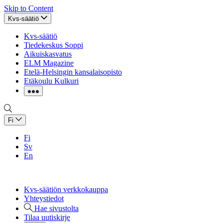
Skip to Content
Kvs-säätiö
Kvs-säätiö
Tiedekeskus Soppi
Aikuiskasvatus
ELM Magazine
Etelä-Helsingin kansalaisopisto
Etäkoulu Kulkuri
Fi
Fi
Sv
En
Kvs-säätiön verkkokauppa
Yhteystiedot
Hae sivustolta
Tilaa uutiskirje