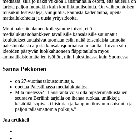
mediassa, sillä jo kaksi viikkoa Länsirannalla osoitti, että alueella on
tarjota paljon muutakin kuin konfliktiuutisointia. On vaihtoehtoisen
musiikin festivaaleja, viinijuhlia, kaunista kädentaitoa, upeita
matkailukohteita ja uusia yritysideoita.
Moni palestiinalainen kollegamme toivoi, että
medialukutaitohankkeen tavallisille kansalaisille suunnatut
koulutukset auttaisivat tuomaan esiin näitä toisenlaisia tarinoita
palestiinalaista arjesta kansalaisjournalismin kautta. Toivon silti
ideoiden päätyvän luokkahuoneen fläppitaululta myös
ammattilaistoimittajien työhön, niin Palestiinassa kuin Suomessa.
Sanna Pekkonen
on 27-vuotias taloustoimittaja.
opettaa Palestiinassa medialukutaitoa.
Mitä mielessä? ”Länsiranta voisi olla hipsterimatkustajien
seuraava Berliini: tarjolla on ihanaa ruokaa, uniikkeja
käsitöitä, sopivasti historiaa ja kaupunkikuvan rosoisuutta ja
paljon tallaamattomia polkuja.”
Jaa artikkeli