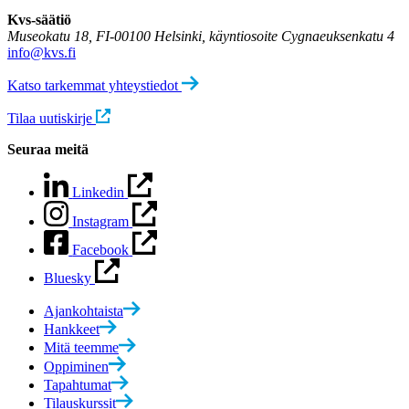
Kvs-säätiö
Museokatu 18, FI-00100 Helsinki, käyntiosoite Cygnaeuksenkatu 4
info@kvs.fi
Katso tarkemmat yhteystiedot
Tilaa uutiskirje
Seuraa meitä
Linkedin
Instagram
Facebook
Bluesky
Ajankohtaista
Hankkeet
Mitä teemme
Oppiminen
Tapahtumat
Tilauskurssit