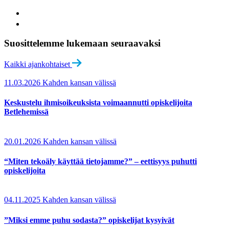
Suosittelemme lukemaan seuraavaksi
Kaikki ajankohtaiset
11.03.2026
Kahden kansan välissä
Keskustelu ihmisoikeuksista voimaannutti opiskelijoita
Betlehemissä
20.01.2026
Kahden kansan välissä
“Miten tekoäly käyttää tietojamme?” – eettisyys puhutti
opiskelijoita
04.11.2025
Kahden kansan välissä
”Miksi emme puhu sodasta?” opiskelijat kysyivät