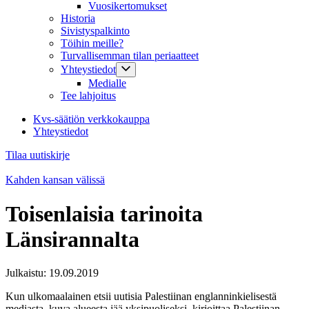
Vuosikertomukset
Historia
Sivistyspalkinto
Töihin meille?
Turvallisemman tilan periaatteet
Yhteystiedot
Medialle
Tee lahjoitus
Kvs-säätiön verkkokauppa
Yhteystiedot
Tilaa uutiskirje
Kahden kansan välissä
Toisenlaisia tarinoita
Länsirannalta
Julkaistu:
19.09.2019
Kun ulkomaalainen etsii uutisia Palestiinan englanninkielisestä
mediasta, kuva alueesta jää yksipuoliseksi, kirjoittaa Palestiinan