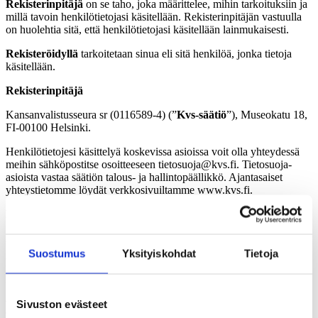
Rekisterinpitäjä
on se taho, joka määrittelee, mihin tarkoituksiin ja
millä tavoin henkilötietojasi käsitellään. Rekisterinpitäjän vastuulla
on huolehtia sitä, että henkilötietojasi käsitellään lainmukaisesti.
Rekisteröidyllä
tarkoitetaan
sinua eli sitä henkilöä, jonka tietoja
käsitellään.
Rekisterinpitäjä
Kansanvalistusseura sr (0116589-4) (”
Kvs-säätiö
”), Museokatu 18,
FI-00100 Helsinki.
Henkilötietojesi käsittelyä koskevissa asioissa voit olla yhteydessä
meihin sähköpostitse osoitteeseen tietosuoja@kvs.fi. Tietosuoja-
asioista vastaa säätiön talous- ja hallintopäällikkö. Ajantasaiset
yhteystietomme löydät verkkosivuiltamme www.kvs.fi.
Rekisterin nimi
Apuraharekisteri.
Suostumus
Yksityiskohdat
Tietoja
Käsittelyn tarkoitus ja oikeusperuste
Käsittelemme henkilötietojasi avustushakemuksesi käsittelemistä ja
avustuksen tai stipendin myöntämistä varten. Käsittelyn perusteena
Sivuston evästeet
on antamasi suostumus apurahahakemuksesi käsittelyyn ja