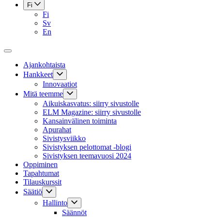
Fi
Fi
Sv
En
Ajankohtaista
Hankkeet
Innovaatiot
Mitä teemme
Aikuiskasvatus: siirry sivustolle
ELM Magazine: siirry sivustolle
Kansainvälinen toiminta
Apurahat
Sivistysviikko
Sivistyksen pelottomat -blogi
Sivistyksen teemavuosi 2024
Oppiminen
Tapahtumat
Tilauskurssit
Säätiö
Hallinto
Säännöt