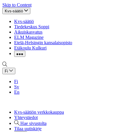
Skip to Content
Kvs-säätiö
Kvs-säätiö
Tiedekeskus Soppi
Aikuiskasvatus
ELM Magazine
Etelä-Helsingin kansalaisopisto
Etäkoulu Kulkuri
Fi
Fi
Sv
En
Kvs-säätiön verkkokauppa
Yhteystiedot
Hae sivustolta
Tilaa uutiskirje