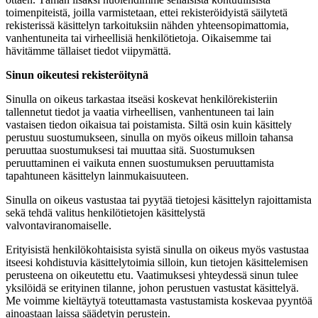
toimenpiteistä, joilla varmistetaan, ettei rekisteröidyistä säilytetä
rekisterissä käsittelyn tarkoituksiin nähden yhteensopimattomia,
vanhentuneita tai virheellisiä henkilötietoja. Oikaisemme tai
hävitämme tällaiset tiedot viipymättä.
Sinun oikeutesi rekisteröitynä
Sinulla on oikeus tarkastaa itseäsi koskevat henkilörekisteriin
tallennetut tiedot ja vaatia virheellisen, vanhentuneen tai lain
vastaisen tiedon oikaisua tai poistamista. Siltä osin kuin käsittely
perustuu suostumukseen, sinulla on myös oikeus milloin tahansa
peruuttaa suostumuksesi tai muuttaa sitä. Suostumuksen
peruuttaminen ei vaikuta ennen suostumuksen peruuttamista
tapahtuneen käsittelyn lainmukaisuuteen.
Sinulla on oikeus vastustaa tai pyytää tietojesi käsittelyn rajoittamista
sekä tehdä valitus henkilötietojen käsittelystä
valvontaviranomaiselle.
Erityisistä henkilökohtaisista syistä sinulla on oikeus myös vastustaa
itseesi kohdistuvia käsittelytoimia silloin, kun tietojen käsittelemisen
perusteena on oikeutettu etu. Vaatimuksesi yhteydessä sinun tulee
yksilöidä se erityinen tilanne, johon perustuen vastustat käsittelyä.
Me voimme kieltäytyä toteuttamasta vastustamista koskevaa pyyntöä
ainoastaan laissa säädetyin perustein.