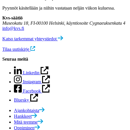
Pyynnöt käsitellään ja niihin vastataan neljän viikon kuluessa.
Kvs-säätiö
Museokatu 18, FI-00100 Helsinki, käyntiosoite Cygnaeuksenkatu 4
info@kvs.fi
Katso tarkemmat yhteystiedot
Tilaa uutiskirje
Seuraa meitä
Linkedin
Instagram
Facebook
Bluesky
Ajankohtaista
Hankkeet
Mitä teemme
Oppiminen