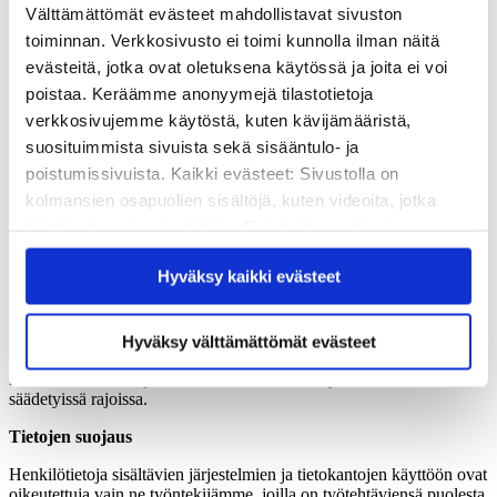
mahdollisen avustuksen myöntämiseen.
Välttämättömät evästeet mahdollistavat sivuston
toiminnan. Verkkosivusto ei toimi kunnolla ilman näitä
Kerättävät tiedot
evästeitä, jotka ovat oletuksena käytössä ja joita ei voi
Käsittelemme apuraharekisterin yhteydessä seuraavia avustuksia ja
poistaa. Keräämme anonyymejä tilastotietoja
stipendejä hakevien henkilöiden tietoja:
verkkosivujemme käytöstä, kuten kävijämääristä,
perustiedot, kuten etu- ja sukunimi, syntymäaika,
suosituimmista sivuista sekä sisääntulo- ja
henkilötunnus ja asiointikieli
poistumissivuista. Kaikki evästeet: Sivustolla on
yhteystiedot, kuten osoite, puhelinnumero ja sähköpostiosoite
kolmansien osapuolien sisältöjä, kuten videoita, jotka
pankkitili, sekä muut apurahahakemuksessa antamasi tiedot
apurahahakemusten käsittelyyn ja avustusten myöntämiseen
käyttävät omia evästeitään. Evästeiden estäminen
liittyvät tiedot, kuten hakijan kelpoisuutta koskevat tiedot
saattaa estää näiden sisältöjen näkymisen.
(mm. säätiön lähipiiri) ja tieto päätöksestä
Hyväksy kaikki evästeet
Hyväksymällä kaikki evästeet varmistat, että kaikki
tiedot koskien yhteydenpitoa apurahan hakijan kanssa
sisältö on käytettävissäsi.
Säännönmukaiset tietolähteet
Hyväksy välttämättömät evästeet
Rekisteriin tallennettavien tietojen tietolähde olet pääsääntöisesti sinä
itse avustusten hakijana. Muita tietolähteitä käytämme laissa
säädetyissä rajoissa.
Tietojen suojaus
Henkilötietoja sisältävien järjestelmien ja tietokantojen käyttöön ovat
oikeutettuja vain ne työntekijämme, joilla on työtehtäviensä puolesta