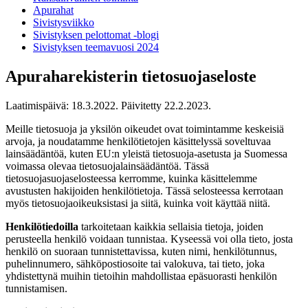
Apurahat
Sivistysviikko
Sivistyksen pelottomat -blogi
Sivistyksen teemavuosi 2024
Apuraharekisterin tietosuojaseloste
Laatimispäivä: 18.3.2022. Päivitetty 22.2.2023.
Meille tietosuoja ja yksilön oikeudet ovat toimintamme keskeisiä
arvoja, ja noudatamme henkilötietojen käsittelyssä soveltuvaa
lainsäädäntöä, kuten EU:n yleistä tietosuoja-asetusta ja Suomessa
voimassa olevaa tietosuojalainsäädäntöä. Tässä
tietosuojasuojaselosteessa kerromme, kuinka käsittelemme
avustusten hakijoiden henkilötietoja. Tässä selosteessa kerrotaan
myös tietosuojaoikeuksistasi ja siitä, kuinka voit käyttää niitä.
Henkilötiedoilla
tarkoitetaan kaikkia sellaisia tietoja, joiden
perusteella henkilö voidaan tunnistaa. Kyseessä voi olla tieto, josta
henkilö on suoraan tunnistettavissa, kuten nimi, henkilötunnus,
puhelinnumero, sähköpostiosoite tai valokuva, tai tieto, joka
yhdistettynä muihin tietoihin mahdollistaa epäsuorasti henkilön
tunnistamisen.