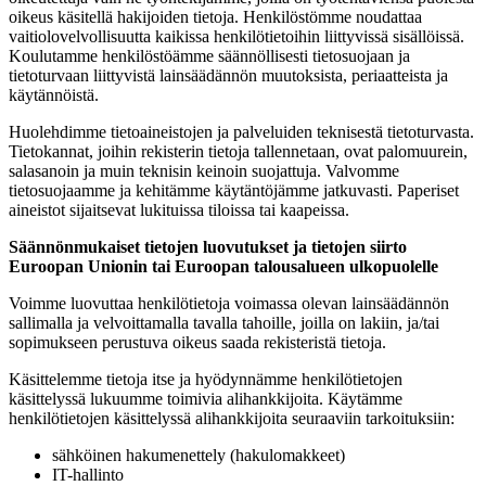
oikeus käsitellä hakijoiden tietoja. Henkilöstömme noudattaa
vaitiolovelvollisuutta kaikissa henkilötietoihin liittyvissä sisällöissä.
Koulutamme henkilöstöämme säännöllisesti tietosuojaan ja
tietoturvaan liittyvistä
lainsäädännön muutoksista, periaatteista ja
käytännöistä.
Huolehdimme tietoaineistojen ja palveluiden teknisestä tietoturvasta.
Tietokannat, joihin rekisterin tietoja tallennetaan, ovat palomuurein,
salasanoin ja muin teknisin keinoin suojattuja. Valvomme
tietosuojaamme ja kehitämme käytäntöjämme jatkuvasti. Paperiset
aineistot sijaitsevat lukituissa tiloissa tai kaapeissa.
Säännönmukaiset tietojen luovutukset ja tietojen siirto
Euroopan Unionin tai Euroopan talousalueen ulkopuolelle
Voimme luovuttaa henkilötietoja voimassa olevan lainsäädännön
sallimalla ja velvoittamalla tavalla tahoille, joilla on lakiin, ja/tai
sopimukseen perustuva oikeus saada rekisteristä tietoja.
Käsittelemme tietoja itse ja hyödynnämme henkilötietojen
käsittelyssä lukuumme toimivia alihankkijoita. Käytämme
henkilötietojen käsittelyssä alihankkijoita seuraaviin tarkoituksiin:
sähköinen hakumenettely (hakulomakkeet)
IT-hallinto