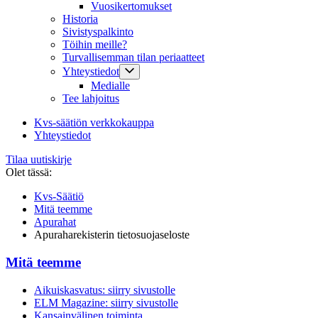
Vuosikertomukset
Historia
Sivistyspalkinto
Töihin meille?
Turvallisemman tilan periaatteet
Yhteystiedot
Medialle
Tee lahjoitus
Kvs-säätiön verkkokauppa
Yhteystiedot
Tilaa uutiskirje
Olet tässä:
Kvs-Säätiö
Mitä teemme
Apurahat
Apuraharekisterin tietosuojaseloste
Mitä teemme
Aikuiskasvatus: siirry sivustolle
ELM Magazine: siirry sivustolle
Kansainvälinen toiminta