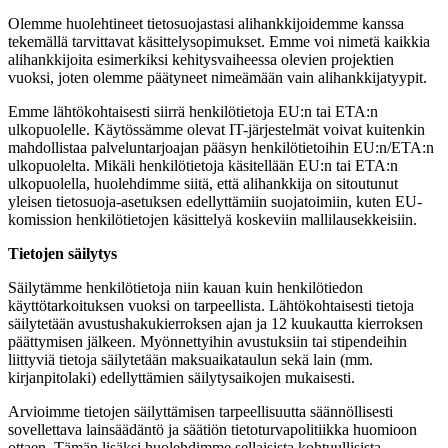
Olemme huolehtineet tietosuojastasi alihankkijoidemme kanssa
tekemällä tarvittavat käsittelysopimukset. Emme voi nimetä kaikkia
alihankkijoita esimerkiksi kehitysvaiheessa olevien projektien
vuoksi, joten olemme päätyneet nimeämään vain alihankkijatyypit.
Emme lähtökohtaisesti siirrä henkilötietoja EU:n tai ETA:n
ulkopuolelle. Käytössämme olevat IT-järjestelmät voivat kuitenkin
mahdollistaa palveluntarjoajan pääsyn henkilötietoihin EU:n/ETA:n
ulkopuolelta. Mikäli henkilötietoja käsitellään EU:n tai ETA:n
ulkopuolella, huolehdimme siitä, että alihankkija on sitoutunut
yleisen tietosuoja-asetuksen edellyttämiin suojatoimiin, kuten EU-
komission henkilötietojen käsittelyä koskeviin mallilausekkeisiin.
Tietojen säilytys
Säilytämme henkilötietoja niin kauan kuin henkilötiedon
käyttötarkoituksen vuoksi on tarpeellista. Lähtökohtaisesti tietoja
säilytetään avustushakukierroksen ajan ja 12 kuukautta kierroksen
päättymisen jälkeen. Myönnettyihin avustuksiin tai stipendeihin
liittyviä tietoja säilytetään maksuaikataulun sekä lain (mm.
kirjanpitolaki) edellyttämien säilytysaikojen mukaisesti.
Arvioimme tietojen säilyttämisen tarpeellisuutta säännöllisesti
sovellettava lainsäädäntö ja säätiön tietoturvapolitiikka huomioon
ottaen. Tämän lisäksi huolehdimme sellaisista kohtuullisista