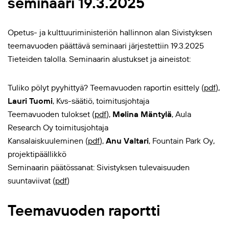
seminaari 19.3.2025
Opetus- ja kulttuuriministeriön hallinnon alan Sivistyksen
teemavuoden päättävä seminaari järjestettiin 19.3.2025
Tieteiden talolla. Seminaarin alustukset ja aineistot:
Tuliko pölyt pyyhittyä? Teemavuoden raportin esittely (
pdf
),
Lauri Tuomi
, Kvs-säätiö, toimitusjohtaja
Teemavuoden tulokset (
pdf
),
Melina Mäntylä
, Aula
Research Oy toimitusjohtaja
Kansalaiskuuleminen (
pdf
),
Anu Valtari
, Fountain Park Oy,
projektipäällikkö
Seminaarin päätössanat: Sivistyksen tulevaisuuden
suuntaviivat (
pdf
)
Teemavuoden raportti