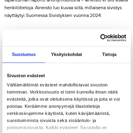
henkilötietoja. Aineisto luo kuvaa siitä, millaisena sivistys
näyttäytyi Suomessa Sivistyksen vuonna 2024.
Aineistossa kuvataan tapahtumien sisältö ja tulokset sekä
liityntä teemavuoden teemoihin. Aineisto on Excel-
muodossa.
Suostumus
Yksityiskohdat
Tietoja
Aineiston rakenne
alasivu 1: metatiedot
Sivuston evästeet
alasivu 2: käyttöoikeudet (Creative Commons Nimeä–
Välttämättömät evästeet mahdollistavat sivuston
EiKaupallinen 4.0 Kansainvälinen (CC BY-NC 4.0) -lisenssi)
toiminnan. Verkkosivusto ei toimi kunnolla ilman näitä
alasivu 3: aineisto
evästeitä, jotka ovat oletuksena käytössä ja joita ei voi
poistaa. Keräämme anonyymejä tilastotietoja
Aineistopyynnöt
verkkosivujemme käytöstä, kuten kävijämääristä,
Lähetä aineistopyyntö osoitteella info@kvs.fi. Esittele
suosituimmista sivuista sekä sisääntulo- ja
aineistopyynnössä itsesi ja kerro aineiston käyttötarkoitus.
poistumissivuista. Kaikki evästeet: Sivustolla on