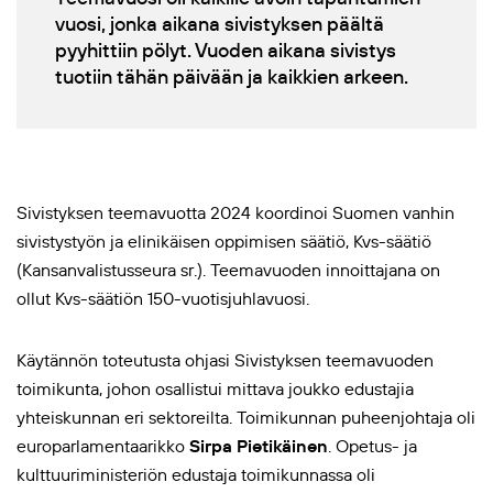
vuosi, jonka aikana sivistyksen päältä
pyyhittiin pölyt. Vuoden aikana sivistys
tuotiin tähän päivään ja kaikkien arkeen.
Sivistyksen teemavuotta 2024 koordinoi Suomen vanhin
sivistystyön ja elinikäisen oppimisen säätiö, Kvs-säätiö
(Kansanvalistusseura sr.). Teemavuoden innoittajana on
ollut Kvs-säätiön 150-vuotisjuhlavuosi.
Käytännön toteutusta ohjasi Sivistyksen teemavuoden
toimikunta, johon osallistui mittava joukko edustajia
yhteiskunnan eri sektoreilta. Toimikunnan puheenjohtaja oli
europarlamentaarikko
Sirpa Pietikäinen
.
Opetus- ja
kulttuuriministeriön edustaja toimikunnassa oli