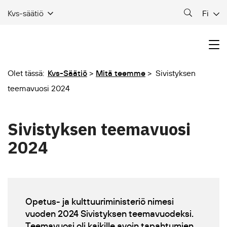
Fi
Kvs-säätiö
Olet tässä:
Kvs-Säätiö
Mitä teemme
Sivistyksen
teemavuosi 2024
Sivistyksen teemavuosi
2024
Opetus- ja kulttuuriministeriö nimesi
vuoden 2024 Sivistyksen teemavuodeksi.
Teemavuosi oli kaikille avoin tapahtumien