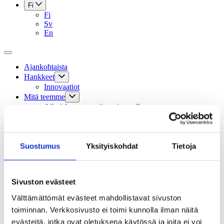
Fi
Fi
Sv
En
Ajankohtaista
Hankkeet
Innovaatiot
Mitä teemme
Aikuiskasvatus: siirry sivustolle
ELM Magazine: siirry sivustolle
Kansainvälinen toiminta
Apurahat
Sivistysviikko
Suostumus
Yksityiskohdat
Tietoja
Sivistyksen pelottomat -blogi
Sivistyksen teemavuosi 2024
Oppiminen
Tapahtumat
Sivuston evästeet
Tilauskurssit
Välttämättömät evästeet mahdollistavat sivuston
Säätiö
toiminnan. Verkkosivusto ei toimi kunnolla ilman näitä
Hallinto
Säännöt
evästeitä, jotka ovat oletuksena käytössä ja joita ei voi