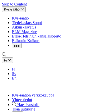
Skip to Content
Kvs-säätiö
Kvs-säätiö
Tiedekeskus Soppi
Aikuiskasvatus
ELM Magazine
Etelä-Helsingin kansalaisopisto
Etäkoulu Kulkuri
Fi
Fi
Sv
En
Kvs-säätiön verkkokauppa
Yhteystiedot
Hae sivustolta
Tilaa uutiskirje