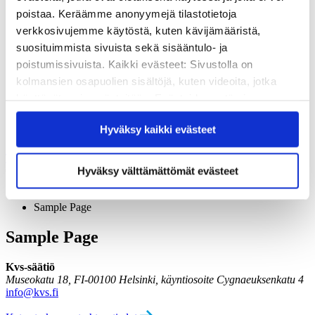
Vuosikertomukset
poistaa. Keräämme anonyymejä tilastotietoja
Historia
verkkosivujemme käytöstä, kuten kävijämääristä,
Sivistyspalkinto
Töihin meille?
suosituimmista sivuista sekä sisääntulo- ja
Turvallisemman tilan periaatteet
poistumissivuista. Kaikki evästeet: Sivustolla on
Yhteystiedot
kolmansien osapuolien sisältöjä, kuten videoita, jotka
Medialle
käyttävät omia evästeitään. Evästeiden estäminen
Tee lahjoitus
saattaa estää näiden sisältöjen näkymisen.
Kvs-säätiön verkkokauppa
Hyväksy kaikki evästeet
Hyväksymällä kaikki evästeet varmistat, että kaikki
Yhteystiedot
sisältö on käytettävissäsi.
Tilaa uutiskirje
Hyväksy välttämättömät evästeet
Olet tässä:
Kvs-Säätiö
Sample Page
Sample Page
Kvs-säätiö
Museokatu 18, FI-00100 Helsinki, käyntiosoite Cygnaeuksenkatu 4
info@kvs.fi