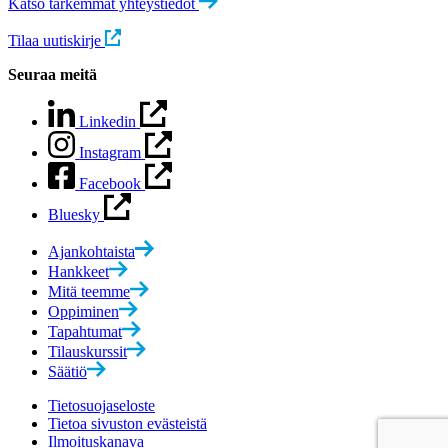
Katso tarkemmat yhteystiedot
Tilaa uutiskirje
Seuraa meitä
Linkedin
Instagram
Facebook
Bluesky
Ajankohtaista
Hankkeet
Mitä teemme
Oppiminen
Tapahtumat
Tilauskurssit
Säätiö
Tietosuojaseloste
Tietoa sivuston evästeistä
Ilmoituskanava