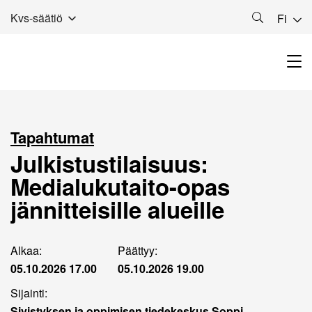
Kvs-säätiö
Fi
Tapahtumat
Julkistustilaisuus:
Medialukutaito-opas
jännitteisille alueille
Alkaa:
Päättyy:
05.10.2026 17.00
05.10.2026 19.00
Sijainti:
Sivistyksen ja oppimisen tiedekeskus Soppi