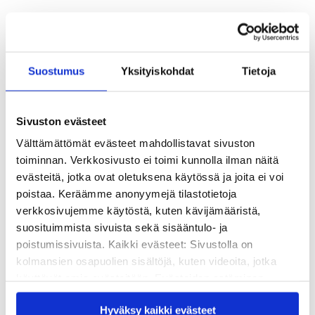
Suostumus
Yksityiskohdat
Tietoja
Sivuston evästeet
Välttämättömät evästeet mahdollistavat sivuston
toiminnan. Verkkosivusto ei toimi kunnolla ilman näitä
evästeitä, jotka ovat oletuksena käytössä ja joita ei voi
poistaa. Keräämme anonyymejä tilastotietoja
verkkosivujemme käytöstä, kuten kävijämääristä,
suosituimmista sivuista sekä sisääntulo- ja
poistumissivuista. Kaikki evästeet: Sivustolla on
kolmansien osapuolien sisältöjä, kuten videoita, jotka
käyttävät omia evästeitään. Evästeiden estäminen
Lisätiedot
saattaa estää näiden sisältöjen näkymisen.
Hyväksy kaikki evästeet
Hyväksymällä kaikki evästeet varmistat, että kaikki