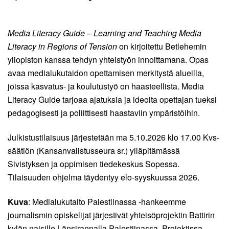
Media Literacy Guide – Learning and Teaching Media
Literacy in Regions of Tension
on kirjoitettu Betlehemin
yliopiston kanssa tehdyn yhteistyön innoittamana. Opas
avaa medialukutaidon opettamisen merkitystä alueilla,
joissa kasvatus- ja koulutustyö on haasteellista. Media
Literacy Guide tarjoaa ajatuksia ja ideoita opettajan tueksi
pedagogisesti ja poliittisesti haastaviin ympäristöihin.
Julkistustilaisuus järjestetään ma 5.10.2026 klo 17.00 Kvs-
säätiön (Kansanvalistusseura sr.) ylläpitämässä
Sivistyksen ja oppimisen tiedekeskus Sopessa.
Tilaisuuden ohjelma täydentyy elo-syyskuussa 2026.
Kuva
: Medialukutaito Palestiinassa -hankeemme
journalismin opiskelijat järjestivät yhteisöprojektin Battirin
kylän naisille Länsirannalla Palestiinassa. Projektissa