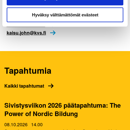
Kaisu Sofia John
sisältö on käytettävissäsi.
Projektipäällikkö | Project Manager
Hyväksy välttämättömät evästeet
+358 44 75 25 987
kaisu.john@kvs.fi
Tapahtumia
Kaikki tapahtumat
Sivistysviikon 2026 päätapahtuma: The
Power of Nordic Bildung
08.10.2026
14.00