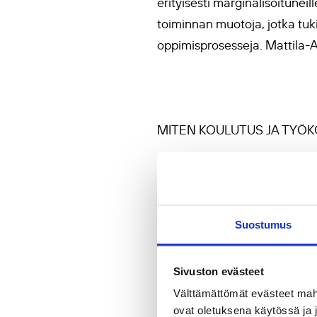
erityisesti marginalisoitunei
toiminnan muotoja, jotka tuki
oppimisprosesseja. Mattila-A
MITEN KOULUTUS JA TYÖ
Työuran aikana hankittu amma
mutta koulutusasteen palkka
Palkansaajien koulutustaso on
Suostumus
tarjonta asetelmaan. Ammatil
rooli on pysynyt vaatimatt
Sivuston evästeet
Keskusliitossa.
Välttämättömät evästeet mahdo
ovat oletuksena käytössä ja 