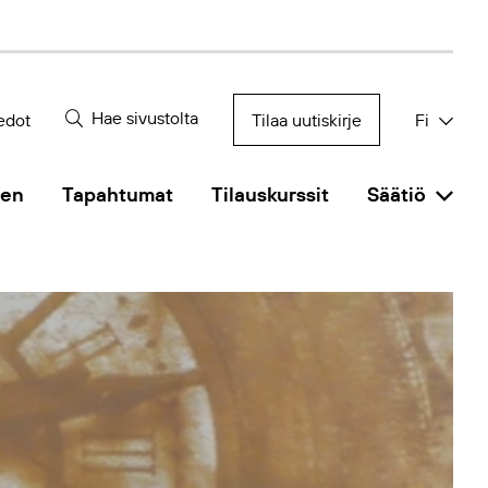
Hae sivustolta
edot
Tilaa uutiskirje
Fi
nen
Tapahtumat
Tilauskurssit
Säätiö