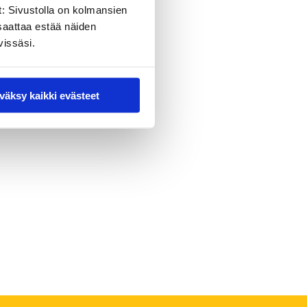
, näkökulmia tutkimukseen,
t: Sivustolla on kolmansien
n luoda edellytyksiä
saattaa estää näiden
vissäsi.
 uudistumista keskustelemalla
ansanvalistusseura ja
väksy kaikki evästeet