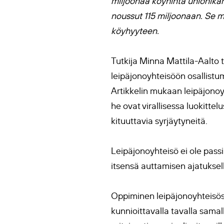
miljoonaa köyhintä unionikans
noussut 115 miljoonaan. Se m
köyhyyteen.
Tutkija Minna Mattila-Aalto t
leipäjonoyhteisöön osallistum
Artikkelin mukaan leipäjonoyh
he ovat virallisessa luokittel
kituuttavia syrjäytyneitä.
Leipäjonoyhteisö ei ole pass
itsensä auttamisen ajatuksel
Oppiminen leipäjonoyhteisöss
kunnioittavalla tavalla samal