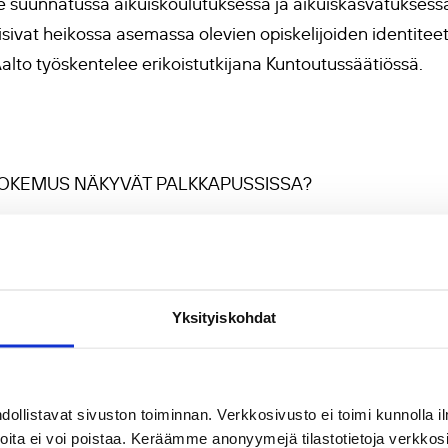
lle suunnatussa aikuiskoulutuksessa ja aikuiskasvatuksessa t
sivat heikossa asemassa olevien opiskelijoiden identiteette
alto työskentelee erikoistutkijana Kuntoutussäätiössä.
KOKEMUS NÄKYVÄT PALKKAPUSSISSA?
tillinen aikuiskoulutus on vaikuttanut eniten työpaikan s
vaikutus on heikentynyt 1990–2006, osoittaa taloustiete
 parantunut niin paljon, että sillä on ollut vaikutusta ko
Yksityiskohdat
listen siirtymien tukena, kuten työpaikan tai ammatin va
omana. Laukkanen työskentelee ekonomistina Suomen Amm
llistavat sivuston toiminnan. Verkkosivusto ei toimi kunnolla il
joita ei voi poistaa. Keräämme anonyymejä tilastotietoja verkko