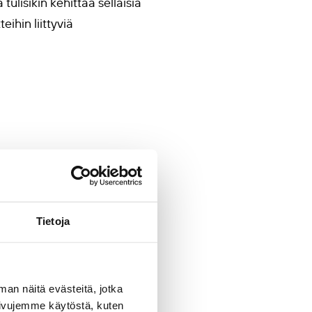
ulisikin kehittää sellaisia
ihin liittyviä
isäiseen liikkuvuuteen,
en tohtori Erkki Laukkanen.
ulutetun työvoiman kysyntä ja
Tietoja
ihdossa, aikuiskoulutuksen
attijärjestöjen
man näitä evästeitä, jotka
sivujemme käytöstä, kuten