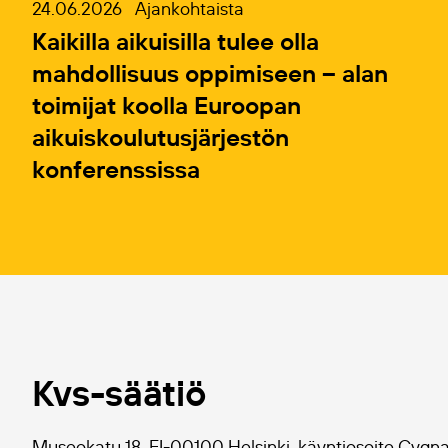
24.06.2026
Ajankohtaista
Kaikilla aikuisilla tulee olla
mahdollisuus oppimiseen – alan
toimijat koolla Euroopan
aikuiskoulutusjärjestön
konferenssissa
Kvs-säätiö
Museokatu 18, FI-00100 Helsinki, käyntiosoite Cygn