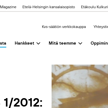
Magazine
Etelä-Helsingin kansalaisopisto
Etäkoulu Kulkuri
Kvs-säätiön verkkokauppa
Yhteysti
sta
Hankkeet
Mitä teemme
Oppimi
1/2012: