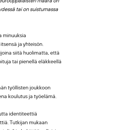
en eurooppalaisten määrä on
yydessä tai on suistumassa
ia minuuksia
itsensä ja yhteisön.
oina siitä huolimatta, että
ituja tai pienellä eläkkeellä
än työllisten joukkoon
ena koulutus ja työelämä.
tta identiteettiä
ettiä. Tutkijan mukaan