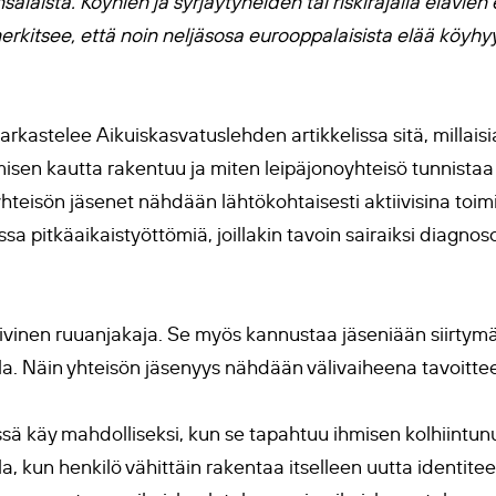
alaista. Köyhien ja syrjäytyneiden tai riskirajalla elävi
erkitsee, että noin neljäsosa eurooppalaisista elää köyh
arkastelee Aikuiskasvatuslehden artikkelissa sitä, millais
isen kautta rakentuu ja miten leipäjonoyhteisö tunnistaa 
teisön jäsenet nähdään lähtökohtaisesti aktiivisina toimij
ussa pitkäaikaistyöttömiä, joillakin tavoin sairaiksi diagnoso
iivinen ruuanjakaja. Se myös kannustaa jäseniään siirtymä
la. Näin yhteisön jäsenyys nähdään välivaiheena tavoitte
ä käy mahdolliseksi, kun se tapahtuu ihmisen kolhiintunu
la, kun henkilö vähittäin rakentaa itselleen uutta identite