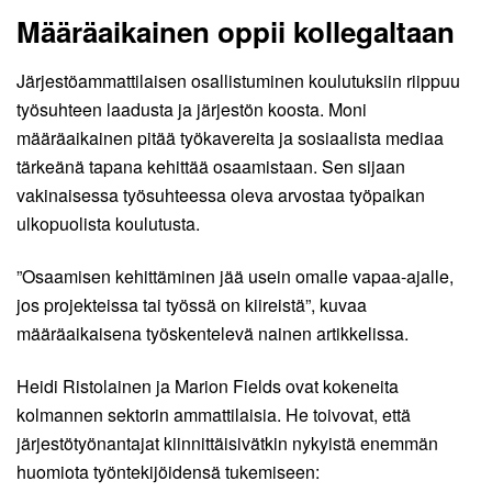
Määräaikainen oppii kollegaltaan
Järjestöammattilaisen osallistuminen koulutuksiin riippuu
työsuhteen laadusta ja järjestön koosta. Moni
määräaikainen pitää työkavereita ja sosiaalista mediaa
tärkeänä tapana kehittää osaamistaan. Sen sijaan
vakinaisessa työsuhteessa oleva arvostaa työpaikan
ulkopuolista koulutusta.
”Osaamisen kehittäminen jää usein omalle vapaa-ajalle,
jos projekteissa tai työssä on kiireistä”, kuvaa
määräaikaisena työskentelevä nainen artikkelissa.
Heidi Ristolainen ja Marion Fields ovat kokeneita
kolmannen sektorin ammattilaisia. He toivovat, että
järjestötyönantajat kiinnittäisivätkin nykyistä enemmän
huomiota työntekijöidensä tukemiseen: