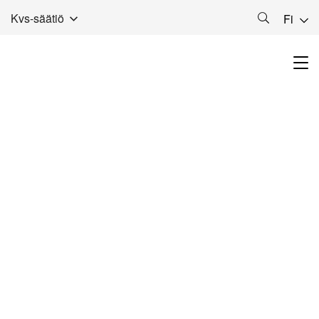
Kvs-säätiö
Fi