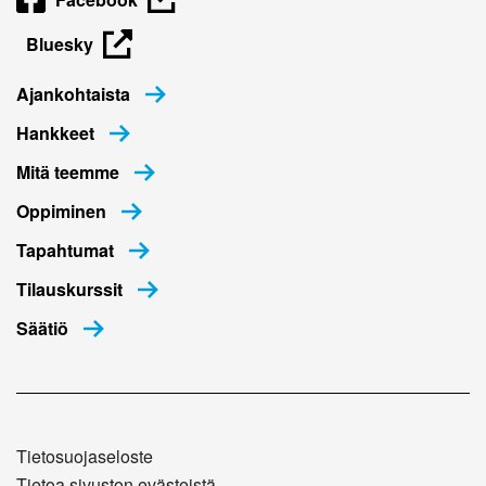
Bluesky
Ajankohtaista
Hankkeet
Mitä teemme
Oppiminen
Tapahtumat
Tilauskurssit
Säätiö
Tietosuojaseloste
Tietoa sivuston evästeistä