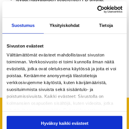
Lisätiedot
Suostumus
Yksityiskohdat
Tietoja
toimituspäällikkö
Terhi Kouvo
,
terhi.kouvo@kvs.fi
,
040 524 8798
Sivuston evästeet
Välttämättömät evästeet mahdollistavat sivuston
toiminnan. Verkkosivusto ei toimi kunnolla ilman näitä
evästeitä, jotka ovat oletuksena käytössä ja joita ei voi
poistaa. Keräämme anonyymejä tilastotietoja
Jaa artikkeli
verkkosivujemme käytöstä, kuten kävijämääristä,
suosituimmista sivuista sekä sisääntulo- ja
poistumissivuista. Kaikki evästeet: Sivustolla on
kolmansien osapuolien sisältöjä, kuten videoita, jotka
käyttävät omia evästeitään. Evästeiden estäminen
Suosittelemme lukemaan
saattaa estää näiden sisältöjen näkymisen.
seuraavaksi
Hyväksy kaikki evästeet
Hyväksymällä kaikki evästeet varmistat, että kaikki