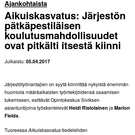
Ajankohtaista
Aikuiskasvatus: Järjestön
pätkäpestiläisen
koulutusmahdollisuudet
ovat pitkälti itsestä kiinni
Julkaistu:
05.04.2017
Järjestötyönantajien on syytä kiinnittää nykyistä enemmän
huomiota määräaikaisten työntekijöidensä osaamisen
tukemiseen, esittävät Opintokeskus Siviksen
asiantuntijoina työskentelevät
Heidi Ristolainen
ja
Marion
Fields
.
Tuoreessa
Aikuiskasvatus-
tiedelehden