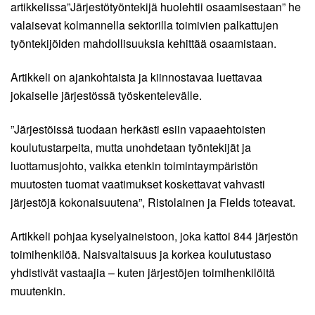
artikkelissa”Järjestötyöntekijä huolehtii osaamisestaan” he
valaisevat kolmannella sektorilla toimivien palkattujen
työntekijöiden mahdollisuuksia kehittää osaamistaan.
Artikkeli on ajankohtaista ja kiinnostavaa luettavaa
jokaiselle järjestössä työskentelevälle.
”Järjestöissä tuodaan herkästi esiin vapaaehtoisten
koulutustarpeita, mutta unohdetaan työntekijät ja
luottamusjohto, vaikka etenkin toimintaympäristön
muutosten tuomat vaatimukset koskettavat vahvasti
järjestöjä kokonaisuutena”, Ristolainen ja Fields toteavat.
Artikkeli pohjaa kyselyaineistoon, joka kattoi 844 järjestön
toimihenkilöä. Naisvaltaisuus ja korkea koulutustaso
yhdistivät vastaajia – kuten järjestöjen toimihenkilöitä
muutenkin.