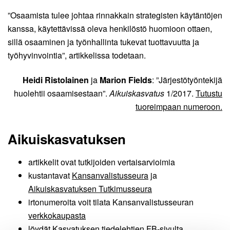
”Osaamista tulee johtaa rinnakkain strategisten käytäntöjen
kanssa, käytettävissä oleva henkilöstö huomioon ottaen,
sillä osaaminen ja työnhallinta tukevat tuottavuutta ja
työhyvinvointia”, artikkelissa todetaan.
Heidi Ristolainen
ja
Marion Fields
: ”Järjestötyöntekijä
huolehtii osaamisestaan”.
Aikuiskasvatus
1/2017.
Tutustu
tuoreimpaan numeroon.
Aikuiskasvatuksen
artikkelit ovat tutkijoiden vertaisarvioimia
kustantavat
Kansanvalistusseura
ja
Aikuiskasvatuksen Tutkimusseura
irtonumeroita voit tilata Kansanvalistusseuran
verkkokaupasta
löydät
Kasvatuksen tiedelehtien FB-sivulta
.