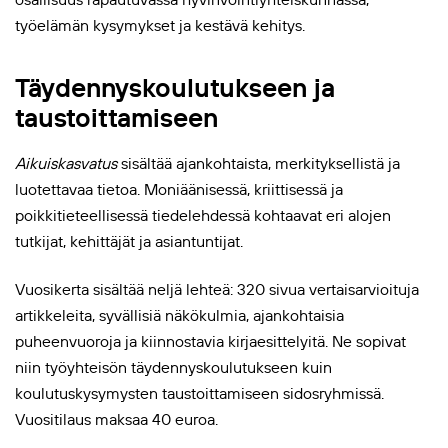
työelämän kysymykset ja kestävä kehitys.
Täydennyskoulutukseen ja
taustoittamiseen
Aikuiskasvatus
sisältää ajankohtaista, merkityksellistä ja
luotettavaa tietoa. Moniäänisessä, kriittisessä ja
poikkitieteellisessä tiedelehdessä kohtaavat eri alojen
tutkijat, kehittäjät ja asiantuntijat.
Vuosikerta sisältää neljä lehteä: 320 sivua vertaisarvioituja
artikkeleita, syvällisiä näkökulmia, ajankohtaisia
puheenvuoroja ja kiinnostavia kirjaesittelyitä. Ne sopivat
niin työyhteisön täydennyskoulutukseen kuin
koulutuskysymysten taustoittamiseen sidosryhmissä.
Vuositilaus maksaa 40 euroa.