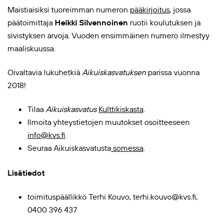
Maistiaisiksi tuoreimman numeron
pääkirjoitus
, jossa
päätoimittaja
Heikki Silvennoinen
ruotii koulutuksen ja
sivistyksen arvoja. Vuoden ensimmäinen numero ilmestyy
maaliskuussa.
Oivaltavia lukuhetkiä
Aikuiskasvatuksen
parissa vuonna
2018!
Tilaa
Aikuiskasvatus
Kulttikiskasta
.
Ilmoita yhteystietojen muutokset osoitteeseen
info@kvs.fi
.
Seuraa Aikuiskasvatusta
somessa
.
Lisätiedot
toimituspäällikkö Terhi Kouvo, terhi.kouvo@kvs.fi,
0400 396 437