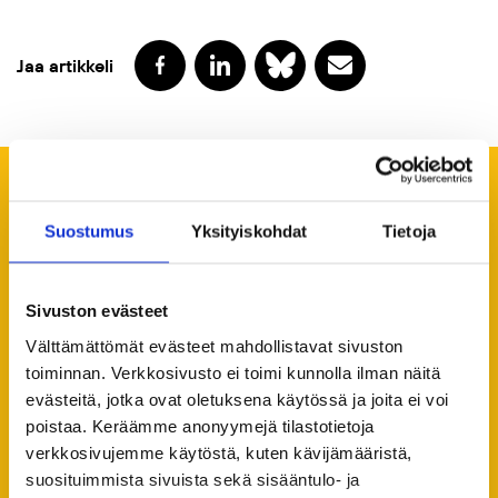
Jaa artikkeli
Suosittelemme lukemaan
Suostumus
Yksityiskohdat
Tietoja
seuraavaksi
Kaikki ajankohtaiset
Sivuston evästeet
Välttämättömät evästeet mahdollistavat sivuston
toiminnan. Verkkosivusto ei toimi kunnolla ilman näitä
evästeitä, jotka ovat oletuksena käytössä ja joita ei voi
poistaa. Keräämme anonyymejä tilastotietoja
verkkosivujemme käytöstä, kuten kävijämääristä,
suosituimmista sivuista sekä sisääntulo- ja