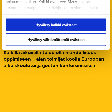
poistumissivuista. Kaikki evästeet: Sivustolla on
kolmansien osapuolien sisältöjä, kuten videoita, jotka
käyttävät omia evästeitään. Evästeiden estäminen
saattaa estää näiden sisältöjen näkymisen.
Hyväksy kaikki evästeet
Hyväksymällä kaikki evästeet varmistat, että kaikki
sisältö on käytettävissäsi.
Hyväksy välttämättömät evästeet
24.06.2026
Ajankohtaista
Kaikilla aikuisilla tulee olla mahdollisuus
oppimiseen – alan toimijat koolla Euroopan
aikuiskoulutusjärjestön konferenssissa