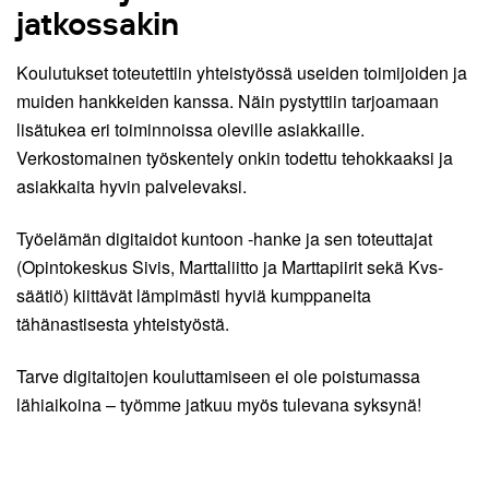
jatkossakin
Koulutukset toteutettiin yhteistyössä useiden toimijoiden ja
muiden hankkeiden kanssa. Näin pystyttiin tarjoamaan
lisätukea eri toiminnoissa oleville asiakkaille.
Verkostomainen työskentely onkin todettu tehokkaaksi ja
asiakkaita hyvin palvelevaksi.
Työelämän digitaidot kuntoon -hanke ja sen toteuttajat
(Opintokeskus Sivis, Marttaliitto ja Marttapiirit sekä Kvs-
säätiö) kiittävät lämpimästi hyviä kumppaneita
tähänastisesta yhteistyöstä.
Tarve digitaitojen kouluttamiseen ei ole poistumassa
lähiaikoina – työmme jatkuu myös tulevana syksynä!