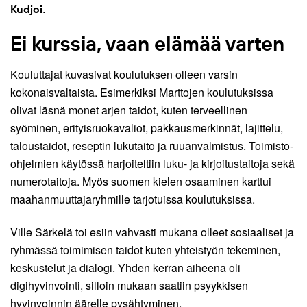
.
Kudjoi
Ei kurssia, vaan elämää varten
Kouluttajat kuvasivat koulutuksen olleen varsin
kokonaisvaltaista. Esimerkiksi Marttojen koulutuksissa
olivat läsnä monet arjen taidot, kuten terveellinen
syöminen, erityisruokavaliot, pakkausmerkinnät, lajittelu,
taloustaidot, reseptin lukutaito ja ruuanvalmistus. Toimisto-
ohjelmien käytössä harjoiteltiin luku- ja kirjoitustaitoja sekä
numerotaitoja. Myös suomen kielen osaaminen karttui
maahanmuuttajaryhmille tarjotuissa koulutuksissa.
Ville Särkelä toi esiin vahvasti mukana olleet sosiaaliset ja
ryhmässä toimimisen taidot kuten yhteistyön tekeminen,
keskustelut ja dialogi. Yhden kerran aiheena oli
digihyvinvointi, silloin mukaan saatiin psyykkisen
hyvinvoinnin äärelle pysähtyminen.