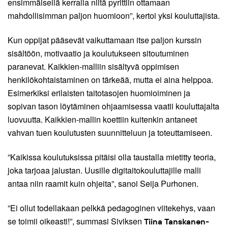
ensimmäisellä kerralla niitä pyrittiin ottamaan
mahdollisimman paljon huomioon”, kertoi yksi kouluttajista.
Kun oppijat pääsevät vaikuttamaan itse paljon kurssin
sisältöön, motivaatio ja koulutukseen sitoutuminen
paranevat. Kaikkien-malliin sisältyvä oppimisen
henkilökohtaistaminen on tärkeää, mutta ei aina helppoa.
Esimerkiksi erilaisten taitotasojen huomioiminen ja
sopivan tason löytäminen ohjaamisessa vaatii kouluttajalta
luovuutta. Kaikkien-mallin koettiin kuitenkin antaneet
vahvan tuen koulutusten suunnitteluun ja toteuttamiseen.
”Kaikissa koulutuksissa pitäisi olla taustalla mietitty teoria,
joka tarjoaa jalustan. Uusille digitaitokouluttajille malli
antaa niin raamit kuin ohjeita”, sanoi Seija Purhonen.
”Ei ollut todellakaan pelkkä pedagoginen viitekehys, vaan
se toimii oikeasti!”, summasi Siviksen
Tiina Tanskanen-