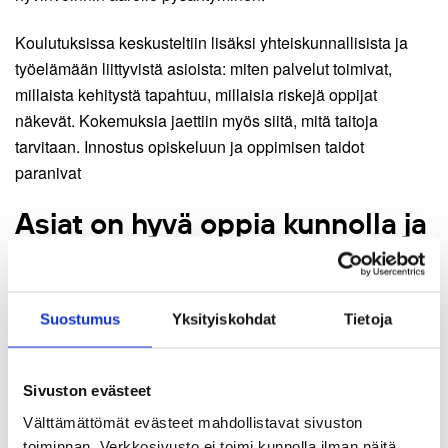
Koulutuksissa keskusteltiin lisäksi yhteiskunnallisista ja
työelämään liittyvistä asioista: miten palvelut toimivat,
millaista kehitystä tapahtuu, millaisia riskejä oppijat
näkevät. Kokemuksia jaettiin myös siitä, mitä taitoja
tarvitaan. Innostus opiskeluun ja oppimisen taidot
paranivat
Asiat on hyvä oppia kunnolla ja
rauhassa
Mitä kouluttajat haluaisivat kehittää tulevien koulutusten
Suostumus
Yksityiskohdat
Tietoja
kohdalla?
Eräs huomio liittyi sisältöjen suhteuttaminen käytössä
Sivuston evästeet
olevaan aikaan. Olisi tärkeää, että asiat opitaan kunnolla ja
Välttämättömät evästeet mahdollistavat sivuston
rauhassa. Ryhmästä riippuen tämä voi tarkoittaa sisältöjen
toiminnan. Verkkosivusto ei toimi kunnolla ilman näitä