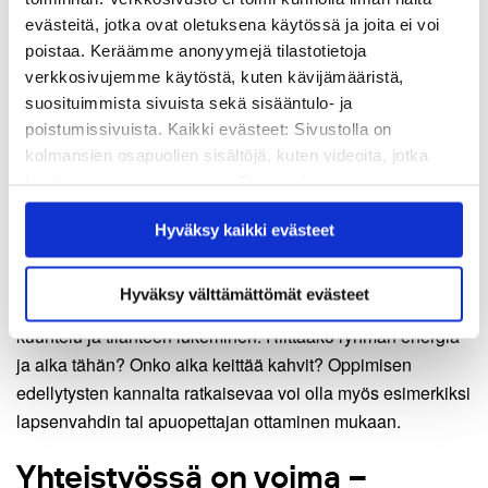
karsimista.
evästeitä, jotka ovat oletuksena käytössä ja joita ei voi
poistaa. Keräämme anonyymejä tilastotietoja
Kouluttajien mielestä on parempi, ettei digitaitomerkistö ole
verkkosivujemme käytöstä, kuten kävijämääristä,
sidoksissa arviointiin. Osaamismerkit eivät olisi silloin
suosituimmista sivuista sekä sisääntulo- ja
turhan vahvassa osassa, sillä ne eivät sovi kaikille.
poistumissivuista. Kaikki evästeet: Sivustolla on
Osaamismerkkien rinnalla olisi hyvä tarjota vaihtoehtoisia
kolmansien osapuolien sisältöjä, kuten videoita, jotka
tehtäviä, jotka palvelevat kutakin oppijaa paremmin. Eri
käyttävät omia evästeitään. Evästeiden estäminen
tasoisia, konkreettisia oppimistehtäviä voisi valmistella
saattaa estää näiden sisältöjen näkymisen.
myös taitavimmille.
Hyväksy kaikki evästeet
Hyväksymällä kaikki evästeet varmistat, että kaikki
sisältö on käytettävissäsi.
Marttaliiton
toi esiin sen, että oppimisen
Olga Aula
Hyväksy välttämättömät evästeet
edellytykset on huolehdittava kuntoon. Siihen liittyy ryhmän
kuuntelu ja tilanteen lukeminen: Riittääkö ryhmän energia
ja aika tähän? Onko aika keittää kahvit? Oppimisen
edellytysten kannalta ratkaisevaa voi olla myös esimerkiksi
lapsenvahdin tai apuopettajan ottaminen mukaan.
Yhteistyössä on voima –