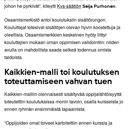
johon he pyrkivät”, kiteytti
Kvs-säätiön
.
Seija Purhonen
Osaamismerkistö antoi koulutuksiin sisältörungon.
Kouluttajat totesivat sisältöjen olevan hyvin koostettuja ja
oleellisia. Osaamismerkkien keskeinen hyöty liittyi
kouluttajien mukaan oman oppimisen validointiin: niiden
avulla on mahdollista saada selkeä todennus omista
taidoista.
Kaikkien-malli toi koulutuksen
toteuttamiseen vahvan tuen
Kaikkien-malliin olennaisesti sisältyvää oppijalähtöisyyttä
toteutettiin koulutuksissa monin tavoin, osalla kursseista jo
ennen ryhmän ensimmäistä tapaamista:
”Oppijoiden omat toiveet kartoitettiin ennen kurssia ja