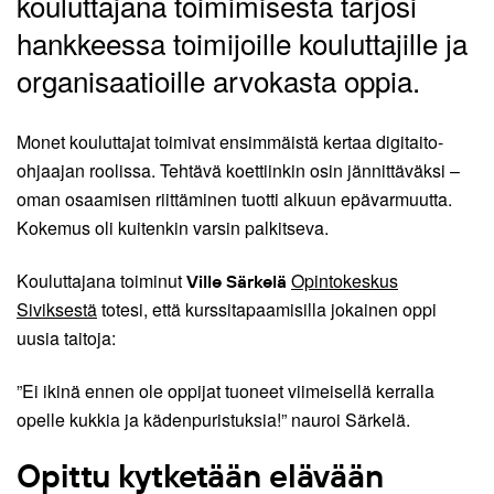
kouluttajana toimimisesta tarjosi
hankkeessa toimijoille kouluttajille ja
organisaatioille arvokasta oppia.
Monet kouluttajat toimivat ensimmäistä kertaa digitaito-
ohjaajan roolissa. Tehtävä koettiinkin osin jännittäväksi –
oman osaamisen riittäminen tuotti alkuun epävarmuutta.
Kokemus oli kuitenkin varsin palkitseva.
Kouluttajana toiminut
Opintokeskus
Ville Särkelä
Siviksestä
totesi, että kurssitapaamisilla jokainen oppi
uusia taitoja:
”Ei ikinä ennen ole oppijat tuoneet viimeisellä kerralla
opelle kukkia ja kädenpuristuksia!” nauroi Särkelä.
Opittu kytketään elävään