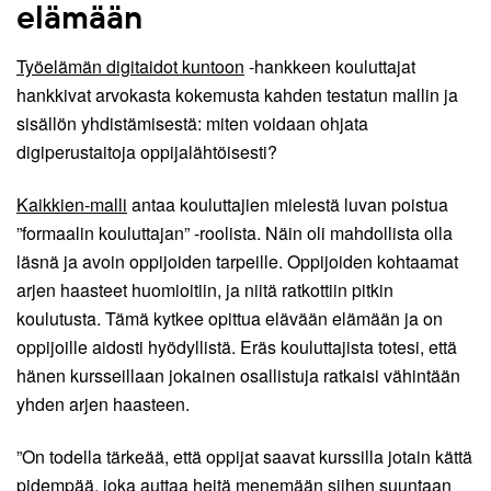
elämään
Työelämän digitaidot kuntoon
-hankkeen kouluttajat
hankkivat arvokasta kokemusta kahden testatun mallin ja
sisällön yhdistämisestä: miten voidaan ohjata
digiperustaitoja oppijalähtöisesti?
Kaikkien-malli
antaa kouluttajien mielestä luvan poistua
”formaalin kouluttajan” -roolista. Näin oli mahdollista olla
läsnä ja avoin oppijoiden tarpeille. Oppijoiden kohtaamat
arjen haasteet huomioitiin, ja niitä ratkottiin pitkin
koulutusta. Tämä kytkee opittua elävään elämään ja on
oppijoille aidosti hyödyllistä. Eräs kouluttajista totesi, että
hänen kursseillaan jokainen osallistuja ratkaisi vähintään
yhden arjen haasteen.
”On todella tärkeää, että oppijat saavat kurssilla jotain kättä
pidempää, joka auttaa heitä menemään siihen suuntaan