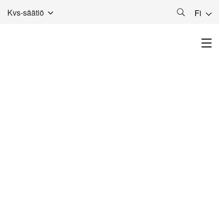
Kvs-säätiö
Fi