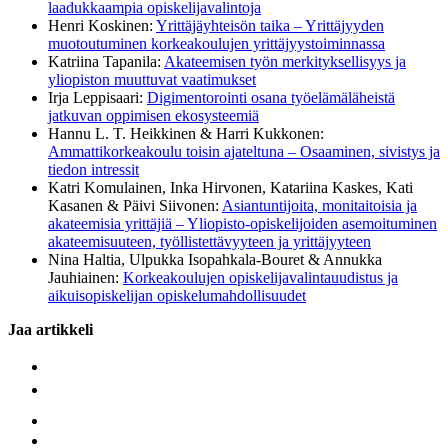
laadukkaampia opiskelijavalintoja
Henri Koskinen:
Yrittäjäyhteisön taika – Yrittäjyyden
muotoutuminen korkeakoulujen yrittäjyystoiminnassa
Katriina Tapanila:
Akateemisen työn merkityksellisyys ja
yliopiston muuttuvat vaatimukset
Irja Leppisaari:
Digimentorointi osana työelämäläheistä
jatkuvan oppimisen ekosysteemiä
Hannu L. T. Heikkinen & Harri Kukkonen:
Ammattikorkeakoulu toisin ajateltuna – Osaaminen, sivistys ja
tiedon intressit
Katri Komulainen, Inka Hirvonen, Katariina Kaskes, Kati
Kasanen & Päivi Siivonen:
Asiantuntijoita, monitaitoisia ja
akateemisia yrittäjiä – Yliopisto-opiskelijoiden asemoituminen
akateemisuuteen, työllistettävyyteen ja yrittäjyyteen
Nina Haltia, Ulpukka Isopahkala-Bouret & Annukka
Jauhiainen:
Korkeakoulujen opiskelijavalintauudistus ja
aikuisopiskelijan opiskelumahdollisuudet
Jaa artikkeli