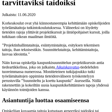
tarvittaviksi taidoiksi
Julkaistu:
11.06.2020
Korkeakoulut ovat yhä kiinnostuneempia kehittämään opiskelijoiden
työelämätaitoja tutkintokoulutuksessa. Välineeksi on löydetty
tieteiden rajoja ylittävät projektikurssit ja ilmiöpohjaiset kurssit, joilla
tutkitaan oikean maailman ilmiöitä.
”Projektinhallintataitoja, esiintymistaitoja, esityksen tekemisen
taitoja, ihan teknisestikin. Suunnittelutaitoja, kehittämistaitoja,
luovaa ideointia.”
Näin kuvaa opiskelija kaupunkisuunnittelun projektikurssin antia
tiedeartikkelissa, joka on julkaistu
Aikuiskasvatus
-tiedelehden
tuoreimmassa numerossa. Monitieteinen tutkijajoukko tutki
työelämätaitojen oppimista tieteidenväliseen työskentelyyn
perustuvilla ”Suunniteltu ja koettu kaupunki” -kursseilla. Niillä
rakennettiin ja kokeiltiin uusia kaupunkikehittämisen tapoja yhdessä
käytännön toimijoiden kanssa.
Asiantuntija luottaa osaamiseensa
Opiskelijan kuvaamia taitoja kutsutaan geneeriksi taidoiksi tai