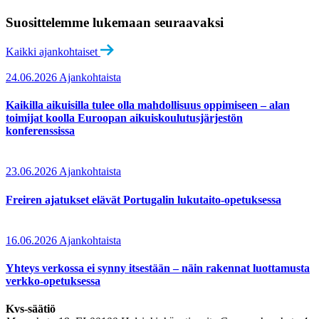
Suosittelemme lukemaan seuraavaksi
Kaikki ajankohtaiset
24.06.2026
Ajankohtaista
Kaikilla aikuisilla tulee olla mahdollisuus oppimiseen – alan
toimijat koolla Euroopan aikuiskoulutusjärjestön
konferenssissa
23.06.2026
Ajankohtaista
Freiren ajatukset elävät Portugalin lukutaito-opetuksessa
16.06.2026
Ajankohtaista
Yhteys verkossa ei synny itsestään – näin rakennat luottamusta
verkko-opetuksessa
Kvs-säätiö