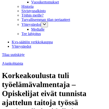
Vuosikertomukset
Historia
Sivistyspalkinto
Töihin meille?
Turvallisemman tilan periaatteet
Yhteystiedot
Medialle
Tee lahjoitus
Kvs-säätiön verkkokauppa
Yhteystiedot
Tilaa uutiskirje
Ajankohtaista
Korkeakoulusta tuli
työelämävalmentaja –
Opiskelijat eivät tunnista
ajattelun taitoja työssä