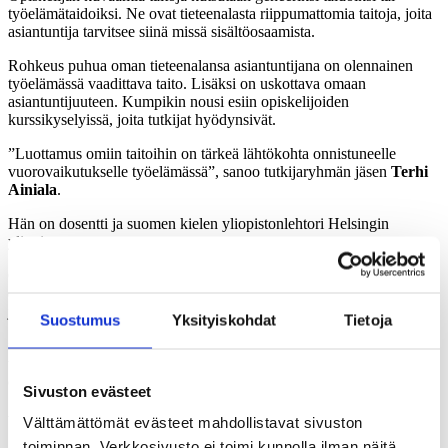
työelämätaidoiksi. Ne ovat tieteenalasta riippumattomia taitoja, joita
asiantuntija tarvitsee siinä missä sisältöosaamista.
Rohkeus puhua oman tieteenalansa asiantuntijana on olennainen
työelämässä vaadittava taito. Lisäksi on uskottava omaan
asiantuntijuuteen. Kumpikin nousi esiin opiskelijoiden
kurssikyselyissä, joita tutkijat hyödynsivät.
”Luottamus omiin taitoihin on tärkeä lähtökohta onnistuneelle
vuorovaikutukselle työelämässä”, sanoo tutkijaryhmän jäsen
Terhi
Ainiala
.
Hän on dosentti ja suomen kielen yliopistonlehtori Helsingin
yliopistossa.
Opiskelijat pitivät tärkeänä työelämätaitona kykyä sietää
epävarmuutta. Kaikkia valintoja ei voi tai ehdi perinpohjaisesti tutkia
ja perustella.
Suostumus
Yksityiskohdat
Tietoja
”Yllättävää kyllä, he eivät välttämättä hahmota ajattelutaitoja
työelämätaidoiksi, vaikka ne perinnäisesti liitetään akateemisiin
opintoihin”, Ainiala sanoo.
Sivuston evästeet
Yhteisöllisyys ruokkii oppimista
Välttämättömät evästeet mahdollistavat sivuston
toiminnan. Verkkosivusto ei toimi kunnolla ilman näitä