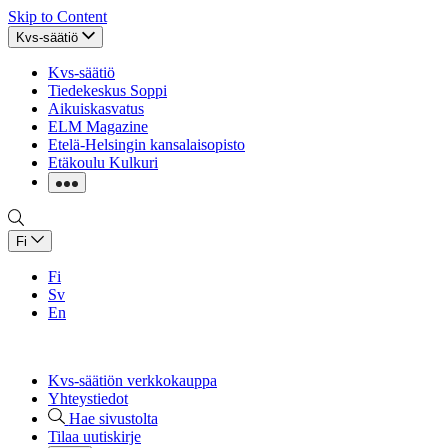
Skip to Content
Kvs-säätiö
Kvs-säätiö
Tiedekeskus Soppi
Aikuiskasvatus
ELM Magazine
Etelä-Helsingin kansalaisopisto
Etäkoulu Kulkuri
Fi
Fi
Sv
En
Kvs-säätiön verkkokauppa
Yhteystiedot
Hae sivustolta
Tilaa uutiskirje