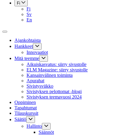
Fi
Fi
Sv
En
Ajankohtaista
Hankkeet
Innovaatiot
Mitä teemme
Aikuiskasvatus: siirry sivustolle
ELM Magazine: siirry sivustolle
Kansainvälinen toiminta
Apurahat
Sivistysviikko
Sivistyksen pelottomat -blogi
Sivistyksen teemavuosi 2024
Oppiminen
Tapahtumat
Tilauskurssit
Säätiö
Hallinto
Säännöt