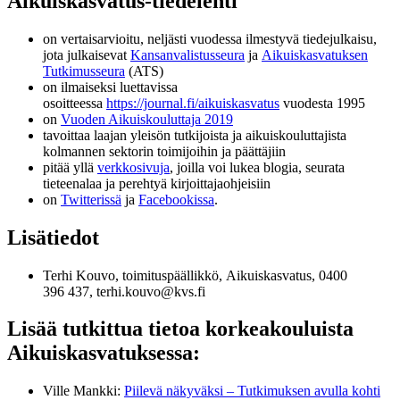
Aikuiskasvatus-tiedelehti
on vertaisarvioitu, neljästi vuodessa ilmestyvä tiedejulkaisu,
jota julkaisevat
Kansanvalistusseura
ja
Aikuiskasvatuksen
Tutkimusseura
(ATS)
on ilmaiseksi luettavissa
osoitteessa
https://journal.fi/aikuiskasvatus
vuodesta 1995
on
Vuoden Aikuiskouluttaja 2019
tavoittaa laajan yleisön tutkijoista ja aikuiskouluttajista
kolmannen sektorin toimijoihin ja päättäjiin
pitää yllä
verkkosivuja
, joilla voi lukea blogia, seurata
tieteenalaa ja perehtyä kirjoittajaohjeisiin
on
Twitterissä
ja
Facebookissa
.
Lisätiedot
Terhi Kouvo, toimituspäällikkö, Aikuiskasvatus, 0400
396 437, terhi.kouvo@kvs.fi
Lisää tutkittua tietoa korkeakouluista
Aikuiskasvatuksessa:
Ville Mankki:
Piilevä näkyväksi – Tutkimuksen avulla kohti