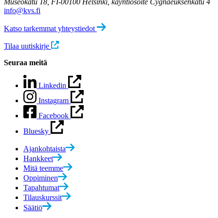
Museokatu 18, FI-00100 Helsinki, käyntiosoite Cygnaeuksenkatu 4
info@kvs.fi
Katso tarkemmat yhteystiedot
Tilaa uutiskirje
Seuraa meitä
Linkedin
Instagram
Facebook
Bluesky
Ajankohtaista
Hankkeet
Mitä teemme
Oppiminen
Tapahtumat
Tilauskurssit
Säätiö