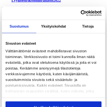
LyyliHenrikssoninrahasto2022
Lue vuoden 2021 apurahansaajista lisää
uutisarkistostamme
.
Lisätiedot:
toimitusjohtaja Lauri Tuomi, 050 47 69 977, lauri.tuomi(a)kvs.fi
Suostumus
Yksityiskohdat
Tietoja
talous- ja hallintopäällikkö Päivi Pirkkalainen, 040 590 6567,
paivi.pirkkalainen(a)kvs.fi
Jaa artikkeli
Sivuston evästeet
Välttämättömät evästeet mahdollistavat sivuston
toiminnan. Verkkosivusto ei toimi kunnolla ilman näitä
evästeitä, jotka ovat oletuksena käytössä ja joita ei voi
poistaa. Keräämme anonyymejä tilastotietoja
verkkosivujemme käytöstä, kuten kävijämääristä,
Suosittelemme lukemaan seuraavaksi
suosituimmista sivuista sekä sisääntulo- ja
poistumissivuista. Kaikki evästeet: Sivustolla on
Kaikki ajankohtaiset
kolmansien osapuolien sisältöjä, kuten videoita, jotka
24.06.2026
Ajankohtaista
käyttävät omia evästeitään. Evästeiden estäminen
saattaa estää näiden sisältöjen näkymisen.
Kaikilla aikuisilla tulee olla mahdollisuus oppimiseen – alan