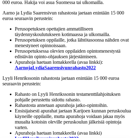
000 euroa. Hakija voi asua Suomessa tai ulkomailla.
Aarno ja Lydia Saarensivun rahastosta jaetaan enintään 15 000
euroa seuraavin perustein:
Perusopetuksen opettajien ammatilliseen
täydennyskoulutukseen kotimaassa ja ulkomailla.
Perusopetuksen oppilaille, jotka lähtötasoonsa nähden ovat
menestyneet opinnoissaan.
Perusopetuksessa olevien oppilaiden opintomenestystä
edistävän opinto-ohjauksen järjestämiseen.
Apurahoja haetaan lomakkeella (avaa linkki):
AarnojaLydiaSaarensivunrahasto2022
Lyyli Henrikssonin rahastosta jaetaan enintään 15 000 euroa
seuraavin perustein:
Rahasto on Lyyli Henrikssonin testamenttilahjoituksen
pohjalle perustettu sidottu rahasto.
Rahastosta annetaan apurahoja jatko-opintoihin.
Ensisijaisesti apurahat jaetaan Karijoen kunnan peruskoulua
käyneille oppilaille, mutta apurahoja voidaan jakaa myös
muualta kotoisin oleville peruskoulun jälkeisiä opintoja
varten.
Apurahoja haetaan lomakkeella (avaa linkki)