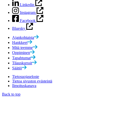
Linkedin
Instagram
Facebook
Bluesky
Ajankohtaista
Hankkeet
Mitä teemme
Oppiminen
Tapahtumat
Tilauskurssit
Säätiö
Tietosuojaseloste
Tietoa sivuston evästeistä
Ilmoituskanava
Back to top