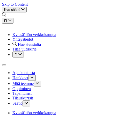
Skip to Content
Kvs-säätiö
Fi
Kvs-säätiön verkkokauppa
Yhteystiedot
Hae sivustolta
Tilaa uutiskirje
Fi
Ajankohtaista
Hankkeet
Mitä teemme
Oppiminen
Tapahtumat
Tilauskurssit
Säätiö
Kvs-säätiön verkkokauppa