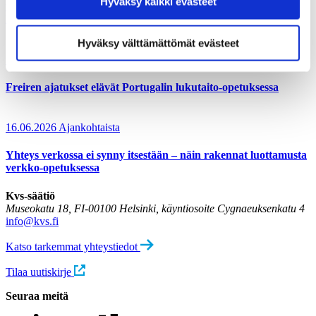
Hyväksy kaikki evästeet
Hyväksymällä kaikki evästeet varmistat, että kaikki
toimijat koolla Euroopan aikuiskoulutusjärjestön
konferenssissa
sisältö on käytettävissäsi.
Hyväksy välttämättömät evästeet
23.06.2026
Ajankohtaista
Freiren ajatukset elävät Portugalin lukutaito-opetuksessa
16.06.2026
Ajankohtaista
Yhteys verkossa ei synny itsestään – näin rakennat luottamusta
verkko-opetuksessa
Kvs-säätiö
Museokatu 18, FI-00100 Helsinki, käyntiosoite Cygnaeuksenkatu 4
info@kvs.fi
Katso tarkemmat yhteystiedot
Tilaa uutiskirje
Seuraa meitä