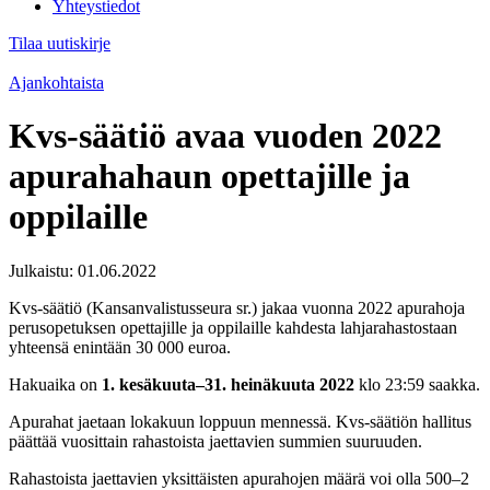
Yhteystiedot
Tilaa uutiskirje
Ajankohtaista
Kvs-säätiö avaa vuoden 2022
apurahahaun opettajille ja
oppilaille
Julkaistu:
01.06.2022
Kvs-säätiö (Kansanvalistusseura sr.) jakaa vuonna 2022 apurahoja
perusopetuksen opettajille ja oppilaille kahdesta lahjarahastostaan
yhteensä enintään 30 000 euroa.
Hakuaika on
1. kesäkuuta–31. heinäkuuta 2022
klo 23:59 saakka.
Apurahat jaetaan lokakuun loppuun mennessä. Kvs-säätiön hallitus
päättää vuosittain rahastoista jaettavien summien suuruuden.
Rahastoista jaettavien yksittäisten apurahojen määrä voi olla 500–2