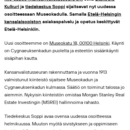
Kulkuri
ja
tiedekeskus Soppi
sijaitsevat nyt uudessa
osoitteessaan Museokadulla. Samalla
Etelä-Helsingin
kansalaisopiston
asiakaspalvelu ja opetus keskittyvät
Etelä-Helsinkiin.
Uusi osoitteemme on
Museokatu 18, 00100 Helsinki
. Käynti
on Cygnaeuksenkadun puolelta ja esteetön sisäänkäynti
sisäpihan kautta.
Kansanvalistusseuran rakennuttama ja vuonna 1913
valmistunut kiinteistö sijaitsee Museokadun ja
Cygnaeuksenkadun kulmassa. Säätiö on toiminut talossa jo
aiemmin. Nykyisin kiinteistön omistaa Morgan Stanley Real
Estate Investingin (MSREI) hallinnoima rahasto.
Tiedekeskus Soppi avaa ovensa uudessa osoitteessa
helmikuussa. Muuton myötä sivistykseen ja oppimiseen