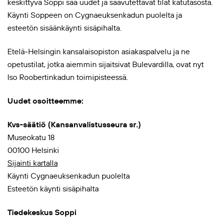
keskittyvä Soppi saa uudet ja saavutettavat tilat katutasosta.
Käynti Soppeen on Cygnaeuksenkadun puolelta ja
esteetön sisäänkäynti sisäpihalta.
Etelä-Helsingin kansalaisopiston asiakaspalvelu ja ne
opetustilat, jotka aiemmin sijaitsivat Bulevardilla, ovat nyt
Iso Roobertinkadun toimipisteessä.
Uudet osoitteemme:
Kvs-säätiö (Kansanvalistusseura sr.)
Museokatu 18
00100 Helsinki
Sijainti kartalla
Käynti Cygnaeuksenkadun puolelta
Esteetön käynti sisäpihalta
Tiedekeskus Soppi