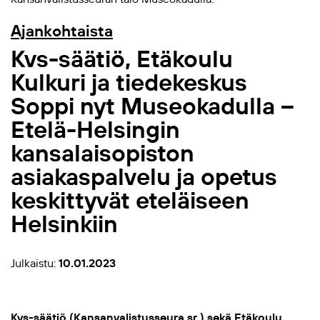
Ajankohtaista
Kvs-säätiö, Etäkoulu
Kulkuri ja tiedekeskus
Soppi nyt Museokadulla –
Etelä-Helsingin
kansalaisopiston
asiakaspalvelu ja opetus
keskittyvät eteläiseen
Helsinkiin
Julkaistu:
10.01.2023
Kvs-säätiö (Kansanvalistusseura sr.)
sekä
Etäkoulu