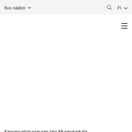
Fi
Kvs-säätiö
Kansanvalistusseuran talo Museokadulla.