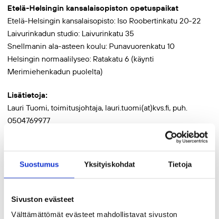
Etelä-Helsingin kansalaisopiston opetuspaikat
Etelä-Helsingin kansalaisopisto: Iso Roobertinkatu 20-22
Laivurinkadun studio: Laivurinkatu 35
Snellmanin ala-asteen koulu: Punavuorenkatu 10
Helsingin normaalilyseo: Ratakatu 6 (käynti
Merimiehenkadun puolelta)
Lisätietoja:
Lauri Tuomi, toimitusjohtaja, lauri.tuomi(at)kvs.fi, puh.
0504769977
Elina Heiskanen, viestintäpäällikkö, elina.heiskanen(at)kvs.fi,
puh. 0407594532
Suostumus
Yksityiskohdat
Tietoja
Tiedekeskus Soppi:
Nina Hjelt, elinikäisen oppimisen asiantuntija,
nina.hjelt(at)kvs.fi, puh. 0415448182
Sivuston evästeet
Välttämättömät evästeet mahdollistavat sivuston
Etäkoulu Kulkuri: