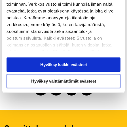
toiminnan. Verkkosivusto ei toimi kunnolla ilman näitä
Tuija Tammelander, koulunjohtaja,
evästeitä, jotka ovat oletuksena käytössä ja joita ei voi
tuija.tammelander(at)kvs.fi, puh. 0503833969
poistaa. Keräämme anonyymejä tilastotietoja
Maippi Hassinen, hallintosihteeri, maippi.hassinen(at)kvs.fi,
verkkosivujemme käytöstä, kuten kävijämääristä,
puh. 0408609184
suosituimmista sivuista sekä sisääntulo- ja
poistumissivuista. Kaikki evästeet: Sivustolla on
Etelä-Helsingin kansalaisopisto:
kolmansien osapuolien sisältöjä, kuten videoita, jotka
Mia Talikka, rehtori, mia.talikka(at)kvs.fi, puh. 0444932466
käyttävät omia evästeitään. Evästeiden estäminen
Marja Karlin, opistosihteeri, marja.karlin(at)kvs.fi, puh.
saattaa estää näiden sisältöjen näkymisen.
096229580, 0408459249
Hyväksy kaikki evästeet
Hyväksymällä kaikki evästeet varmistat, että kaikki
sisältö on käytettävissäsi.
Hyväksy välttämättömät evästeet
Jaa artikkeli