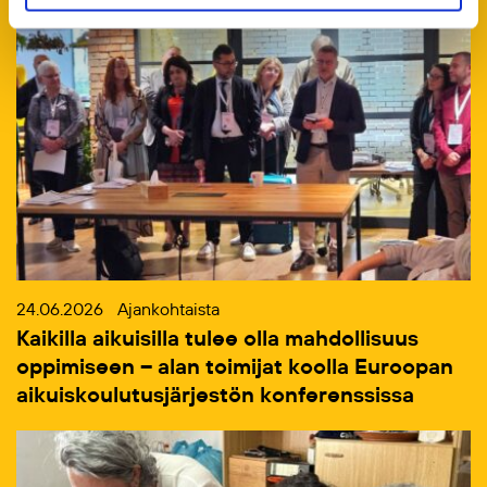
24.06.2026
Ajankohtaista
Kaikilla aikuisilla tulee olla mahdollisuus
oppimiseen – alan toimijat koolla Euroopan
aikuiskoulutusjärjestön konferenssissa