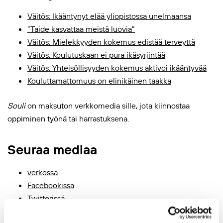
Väitös: Ikääntynyt elää yliopistossa unelmaansa
”Taide kasvattaa meistä luovia”
Väitös: Mielekkyyden kokemus edistää terveyttä
Väitös: Koulutuskaan ei pura ikäsyrjintää
Väitös: Yhteisöllisyyden kokemus aktivoi ikääntyvää
Kouluttamattomuus on elinikäinen taakka
Souli
on maksuton verkkomedia sille, jota kiinnostaa
oppiminen työnä tai harrastuksena.
Seuraa mediaa
verkossa
Facebookissa
Twitterissä.
Lisätiedot: päätoimittaja
Pirkko Ruuskanen-Parrukoski
,