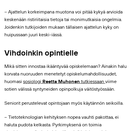
– Ajattelun korkeimpana muotona voi pitää kykyä arvioida
keskenään ristiriitaisia tietoja tai monimutkaisia ongelmia.
Joidenkin tutkijoiden mukaan tällaisen ajattelun kyky on
huipussaan juuri keski-iässä.
Vihdoinkin opintielle
Mikä sitten innostaa ikääntyvää opiskelemaan? Ainakin halu
korvata nuoruuden menetetyt opiskelumahdollisuudet,
huomasi
sosiologi
Reetta Muhonen
tutkiessaan
viime
sotien välissä syntyneiden opinpolkuja väitöstyössään.
Seniorit perustelevat opintojaan myös käytännön seikoilla.
– Tietoteknologian kehityksen nopea vauhti pakottaa, ei
haluta pudota kelkasta. Pyrkimyksenä on toimia