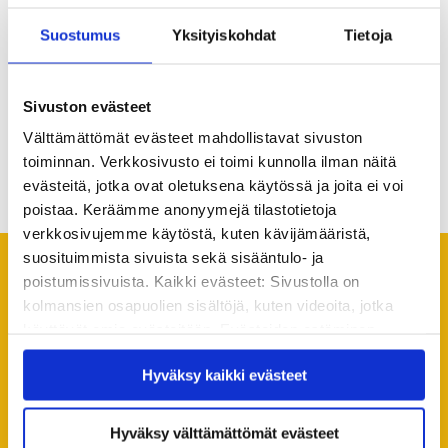
pirkko.ruuskanen-parrukoski@kvs.fi
, 050 563 4671
Suostumus
Yksityiskohdat
Tietoja
Sivuston evästeet
Välttämättömät evästeet mahdollistavat sivuston
Jaa artikkeli
toiminnan. Verkkosivusto ei toimi kunnolla ilman näitä
evästeitä, jotka ovat oletuksena käytössä ja joita ei voi
poistaa. Keräämme anonyymejä tilastotietoja
verkkosivujemme käytöstä, kuten kävijämääristä,
suosituimmista sivuista sekä sisääntulo- ja
poistumissivuista. Kaikki evästeet: Sivustolla on
Suosittelemme lukemaan
kolmansien osapuolien sisältöjä, kuten videoita, jotka
seuraavaksi
käyttävät omia evästeitään. Evästeiden estäminen
saattaa estää näiden sisältöjen näkymisen.
Kaikki ajankohtaiset
Hyväksy kaikki evästeet
Hyväksymällä kaikki evästeet varmistat, että kaikki
sisältö on käytettävissäsi.
Hyväksy välttämättömät evästeet