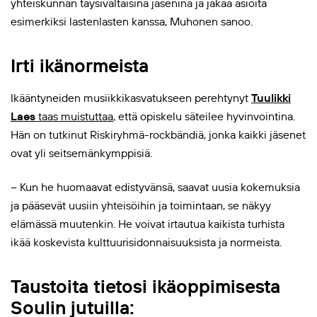
yhteiskunnan täysivaltaisina jäseninä ja jakaa asioita
esimerkiksi lastenlasten kanssa, Muhonen sanoo.
Irti ikänormeista
Ikääntyneiden musiikkikasvatukseen perehtynyt
Tuulikki
Laes
taas muistuttaa
, että opiskelu säteilee hyvinvointina.
Hän on tutkinut Riskiryhmä-rockbändiä, jonka kaikki jäsenet
ovat yli seitsemänkymppisiä.
− Kun he huomaavat edistyvänsä, saavat uusia kokemuksia
ja pääsevät uusiin yhteisöihin ja toimintaan, se näkyy
elämässä muutenkin. He voivat irtautua kaikista turhista
ikää koskevista kulttuurisidonnaisuuksista ja normeista.
Taustoita tietosi ikäoppimisesta
Soulin jutuilla: