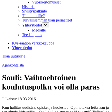
Vuosikertomukset
Historia
Sivistyspalkinto
Töihin meille?
Turvallisemman tilan periaatteet
Yhteystiedot
Medialle
Tee lahjoitus
Kvs-säätiön verkkokauppa
Yhteystiedot
Tilaa uutiskirje
Ajankohtaista
Souli: Vaihtoehtoinen
koulutuspolku voi olla paras
Julkaistu:
18.03.2016
Kun hallitus uudistaa, opiskelija huolestuu. Opintotukea leikataan ja
sen ehtoja kiristetään – ehtiikö yliopistossa enää sivistyä? Valintakoe