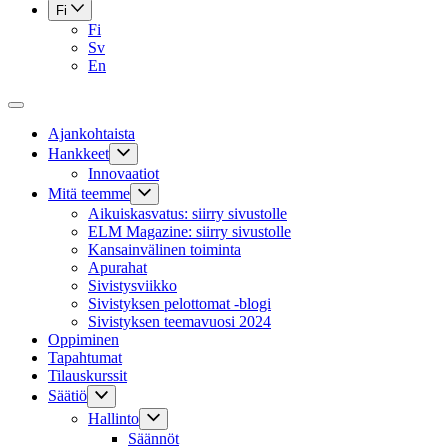
Fi
Fi
Sv
En
Ajankohtaista
Hankkeet
Innovaatiot
Mitä teemme
Aikuiskasvatus: siirry sivustolle
ELM Magazine: siirry sivustolle
Kansainvälinen toiminta
Apurahat
Sivistysviikko
Sivistyksen pelottomat -blogi
Sivistyksen teemavuosi 2024
Oppiminen
Tapahtumat
Tilauskurssit
Säätiö
Hallinto
Säännöt