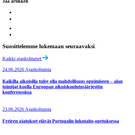
Jaa artikkeli
Suosittelemme lukemaan seuraavaksi
Kaikki ajankohtaiset
24.06.2026
Ajankohtaista
Kaikilla aikuisilla tulee olla mahdollisuus oppimiseen – alan
toimijat koolla Euroopan aikuiskoulutusjärjestön
konferenssissa
23.06.2026
Ajankohtaista
Freiren ajatukset elävät Portugalin lukutaito-opetuksessa