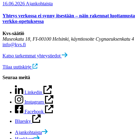
16.06.2026
Ajankohtaista
Yhteys verkossa ei synny itsestään – näin rakennat luottamusta
verkko-opetuksessa
Kvs-säätiö
Museokatu 18, FI-00100 Helsinki, käyntiosoite Cygnaeuksenkatu 4
info@kvs.fi
Katso tarkemmat yhteystiedot
Tilaa uutiskirje
Seuraa meitä
Linkedin
Instagram
Facebook
Bluesky
Ajankohtaista
Hankkeet