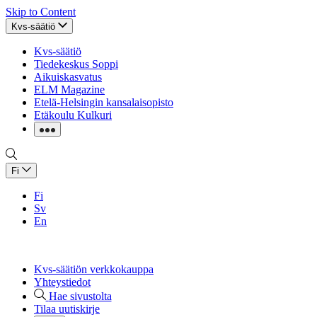
Skip to Content
Kvs-säätiö
Kvs-säätiö
Tiedekeskus Soppi
Aikuiskasvatus
ELM Magazine
Etelä-Helsingin kansalaisopisto
Etäkoulu Kulkuri
Fi
Fi
Sv
En
Kvs-säätiön verkkokauppa
Yhteystiedot
Hae sivustolta
Tilaa uutiskirje