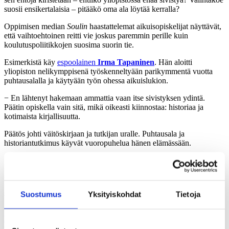
suosii ensikertalaisia – pitääkö oma ala löytää kerralla?
Oppimisen median
Soulin
haastattelemat aikuisopiskelijat näyttävät,
että vaihtoehtoinen reitti vie joskus paremmin perille kuin
koulutuspoliitikkojen suosima suorin tie.
Esimerkistä käy
espoolainen
Irma Tapaninen
. Hän
aloitti
yliopiston nelikymppisenä työskenneltyään parikymmentä vuotta
puhtausalalla ja käytyään työn ohessa aikuislukion.
− En lähtenyt hakemaan ammattia vaan itse sivistyksen ydintä.
Päätin opiskella vain sitä, mikä oikeasti kiinnostaa: historiaa ja
kotimaista kirjallisuutta.
Päätös johti väitöskirjaan ja tutkijan uralle. Puhtausala ja
historiantutkimus käyvät vuoropuhelua hänen elämässään.
− Hyödynnän tutkimuksissani työelämästä omaksumiani
näkökulmia ja samalla pyrin tuomaan humanististen tieteiden
maailmasta hyvinä pitämiäni ideoita työelämään.
Suostumus
Yksityiskohdat
Tietoja
Väitöstutkimuksella takaisin työelämään
Keravalainen
Päivi Rissanen
palasi vuosien sairaalakierteestä
työelämään opiskelun voimalla. Hän teki väitöskirjan omasta