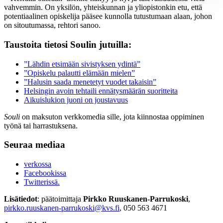
vahvemmin. On yksilön, yhteiskunnan ja yliopistonkin etu, että
potentiaalinen opiskelija pääsee kunnolla tutustumaan alaan, johon
on sitoutumassa, rehtori sanoo.
Taustoita tietosi Soulin jutuilla:
”Lähdin etsimään sivistyksen ydintä”
”Opiskelu palautti elämään mielen”
”Halusin saada menetetyt vuodet takaisin”
Helsingin avoin tehtaili ennätysmäärän suoritteita
Aikuislukion juoni on joustavuus
Souli
on maksuton verkkomedia sille, jota kiinnostaa oppiminen
työnä tai harrastuksena.
Seuraa mediaa
verkossa
Facebookissa
Twitterissä.
Lisätiedot
: päätoimittaja
Pirkko Ruuskanen-Parrukoski
,
pirkko.ruuskanen-parrukoski@kvs.fi
, 050 563 4671