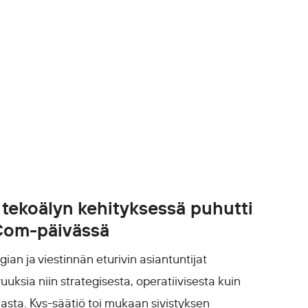
i tekoälyn kehityksessä puhutti
oCom-päivässä
an ja viestinnän eturivin asiantuntijat
uuksia niin strategisesta, operatiivisesta kuin
asta. Kvs-säätiö toi mukaan sivistyksen