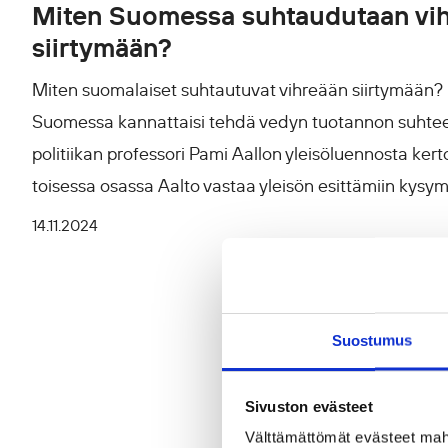
Miten Suomessa suhtaudutaan vi
siirtymään?
Miten suomalaiset suhtautuvat vihreään siirtymään?
Suomessa kannattaisi tehdä vedyn tuotannon suhtee
politiikan professori Pami Aallon yleisöluennosta kert
toisessa osassa Aalto vastaa yleisön esittämiin kysym
14.11.2024
Suostumus
Sivuston evästeet
Välttämättömät evästeet mahdo