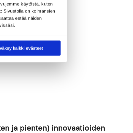
sivujemme käytöstä, kuten
t: Sivustolla on kolmansien
saattaa estää näiden
vissäsi.
väksy kaikki evästeet
ten ja pienten) innovaatioiden