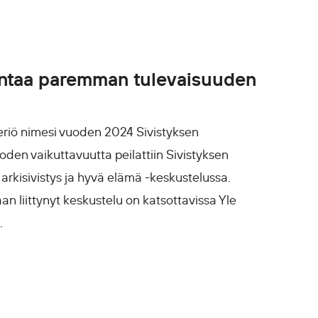
mintaa paremman tulevaisuuden
teriö nimesi vuoden 2024 Sivistyksen
en vaikuttavuutta peilattiin Sivistyksen
arkisivistys ja hyvä elämä -keskustelussa.
n liittynyt keskustelu on katsottavissa Yle
.