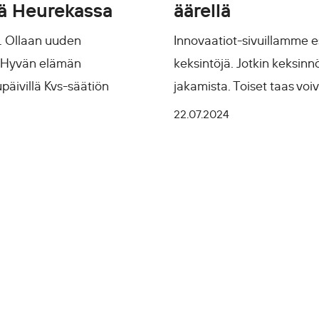
lä Heurekassa
äärellä
. Ollaan uuden
Innovaatiot-sivuillamme 
a. Hyvän elämän
keksintöjä. Jotkin keksinn
päivillä Kvs-säätiön
jakamista. Toiset taas voi
22.07.2024