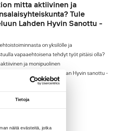
ion mitta aktiivinen ja
salaisyhteiskunta? Tule
luun Lahden Hyvin Sanottu -
htoistoiminnasta on yksilölle ja
uulla vapaaehtoisena tehdyt työt pitäisi olla?
 aktiivinen ja monipuolinen
stä kysymyksistä keskustellaan Hyvin sanottu -
7.9.2024
Tietoja
man näitä evästeitä, jotka