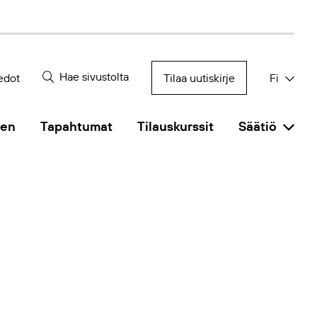
Hae sivustolta
edot
Tilaa uutiskirje
Fi
nen
Tapahtumat
Tilauskurssit
Säätiö