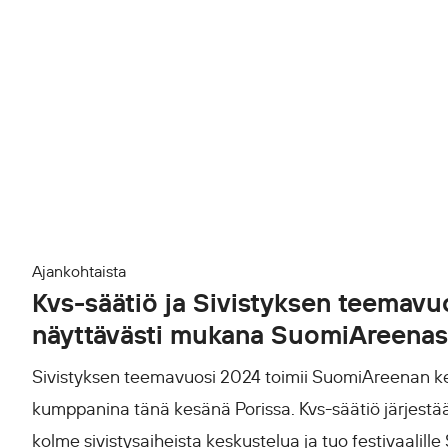
Ajankohtaista
Kvs-säätiö ja Sivistyksen teemavu
näyttävästi mukana SuomiAreena
Sivistyksen teemavuosi 2024 toimii SuomiAreenan k
kumppanina tänä kesänä Porissa. Kvs-säätiö järjes
kolme sivistysaiheista keskustelua ja tuo festivaalille