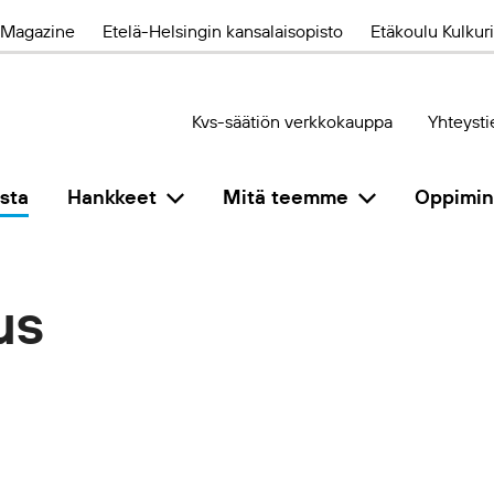
Magazine
Etelä-Helsingin kansalaisopisto
Etäkoulu Kulkuri
Kvs-säätiön verkkokauppa
Yhteysti
sta
Hankkeet
Mitä teemme
Oppimi
us