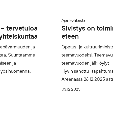
Ajankohtaista
 – tervetuloa
Sivistys on toi
yhteiskuntaa
eteen
a epävarmuuden ja
Opetus- ja kulttuuriminis
mintaa. Suuntaamme
teemavuodeksi. Teemavuod
iseen ja
teemavuoden jälkilöylyt – 
 myös huomenna.
Hyvin sanottu -tapahtumaa
Areenassa 26.12.2025 asti
03.12.2025