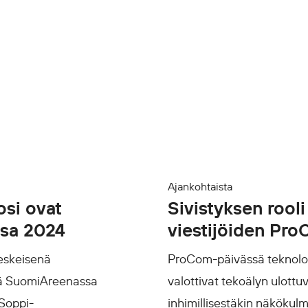
Ajankohtaista
osi ovat
Sivistyksen rool
ssa 2024
viestijöiden Pr
eskeisenä
ProCom-päivässä teknologi
tää SuomiAreenassa
valottivat tekoälyn ulottuv
 Soppi-
inhimillisestäkin näkökulm