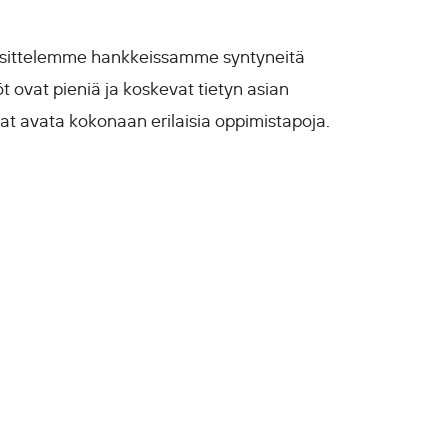
esittelemme hankkeissamme syntyneitä
öt ovat pieniä ja koskevat tietyn asian
vat avata kokonaan erilaisia oppimistapoja.