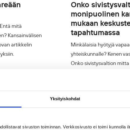
hreään
Onko sivistysvalt
monipuolinen kan
mukaan keskuste
 Entä mitä
tapahtumassa
n? Kansainvälisen
ovan artikkelin
Minkälaisia hyötyjä vapaae
yksiin.
yhteiskunnalle? Kenen vast
Onko sivistysvaltion mitta
kansalaisyhteiskunta? Näi
tapahtumassa Lahdessa 2
23.09.2024
Yksityiskohdat
llistavat sivuston toiminnan. Verkkosivusto ei toimi kunnolla il