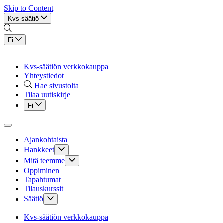
Skip to Content
Kvs-säätiö
Fi
Kvs-säätiön verkkokauppa
Yhteystiedot
Hae sivustolta
Tilaa uutiskirje
Fi
Ajankohtaista
Hankkeet
Mitä teemme
Oppiminen
Tapahtumat
Tilauskurssit
Säätiö
Kvs-säätiön verkkokauppa