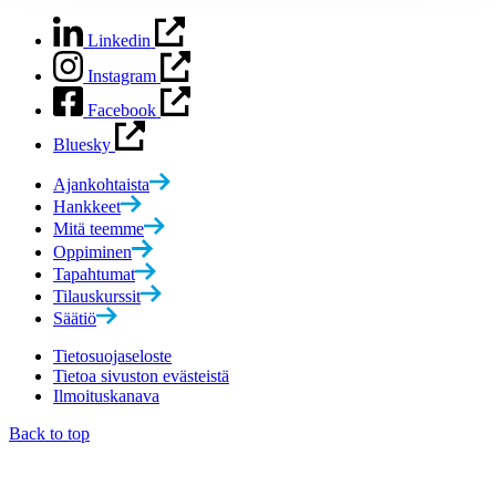
Linkedin
Instagram
Facebook
Bluesky
Ajankohtaista
Hankkeet
Mitä teemme
Oppiminen
Tapahtumat
Tilauskurssit
Säätiö
Tietosuojaseloste
Tietoa sivuston evästeistä
Ilmoituskanava
Back to top