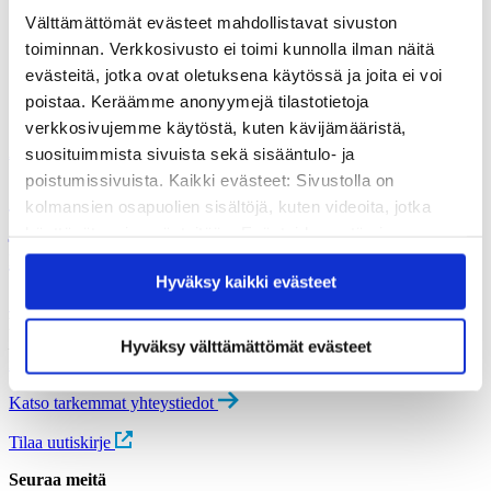
Välttämättömät evästeet mahdollistavat sivuston
toiminnan. Verkkosivusto ei toimi kunnolla ilman näitä
evästeitä, jotka ovat oletuksena käytössä ja joita ei voi
poistaa. Keräämme anonyymejä tilastotietoja
verkkosivujemme käytöstä, kuten kävijämääristä,
Ajankohtaista
suosituimmista sivuista sekä sisääntulo- ja
poistumissivuista. Kaikki evästeet: Sivustolla on
Sairaalan turvallisuuskulttuuri perustuu
kolmansien osapuolien sisältöjä, kuten videoita, jotka
jatkuvaan oppimiseen – Tutkijoiden
käyttävät omia evästeitään. Evästeiden estäminen
mukaan kriisi mahdollistaa kehittämisen
saattaa estää näiden sisältöjen näkymisen.
Hyväksy kaikki evästeet
Hyväksymällä kaikki evästeet varmistat, että kaikki
13.04.2021
sisältö on käytettävissäsi.
Kvs-säätiö
Museokatu 18, FI-00100 Helsinki, käyntiosoite Cygnaeuksenkatu 4
Hyväksy välttämättömät evästeet
info@kvs.fi
Katso tarkemmat yhteystiedot
Tilaa uutiskirje
Seuraa meitä