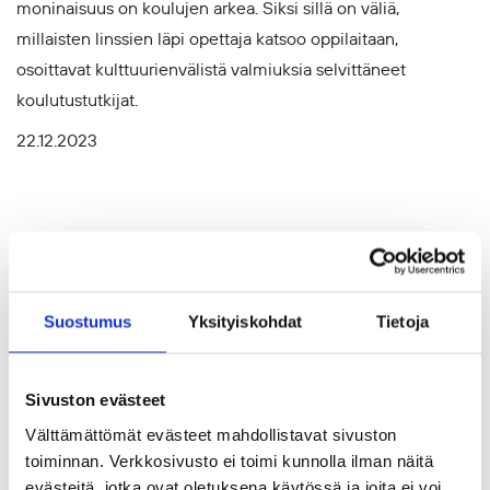
moninaisuus on koulujen arkea. Siksi sillä on väliä,
millaisten linssien läpi opettaja katsoo oppilaitaan,
osoittavat kulttuurienvälistä valmiuksia selvittäneet
koulutustutkijat.
22.12.2023
Suostumus
Yksityiskohdat
Tietoja
Sivuston evästeet
Välttämättömät evästeet mahdollistavat sivuston
toiminnan. Verkkosivusto ei toimi kunnolla ilman näitä
evästeitä, jotka ovat oletuksena käytössä ja joita ei voi