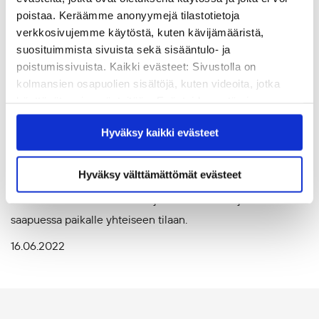
poistaa. Keräämme anonyymejä tilastotietoja
Ajankohtaista, Hankkeet
verkkosivujemme käytöstä, kuten kävijämääristä,
Kontaktiopetus korvaamatonta:
suosituimmista sivuista sekä sisääntulo- ja
poistumissivuista. Kaikki evästeet: Sivustolla on
Monimuotoisia
kolmansien osapuolien sisältöjä, kuten videoita, jotka
medialukutaitokoulutuksia
käyttävät omia evästeitään. Evästeiden estäminen
Palestiinassa
saattaa estää näiden sisältöjen näkymisen.
Hyväksy kaikki evästeet
Hyväksymällä kaikki evästeet varmistat, että kaikki
Kahden vuoden tauon jälkeen pääsimme toukokuussa
sisältö on käytettävissäsi.
paikan päälle Palestiinaan vetämään
Hyväksy välttämättömät evästeet
medialukutaitokoulutusta. Tätä oli odotettu -fiilis tuntui ja
kuului vahvasti sekä kouluttajien että osallistujien
saapuessa paikalle yhteiseen tilaan.
16.06.2022