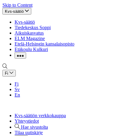
Skip to Content
Kvs-säätiö
Kvs-säätiö
Tiedekeskus Soppi
Aikuiskasvatus
ELM Magazine
Etelä-Helsingin kansalaisopisto
Etäkoulu Kulkuri
Fi
Fi
Sv
En
Kvs-säätiön verkkokauppa
Yhteystiedot
Hae sivustolta
Tilaa uutiskirje