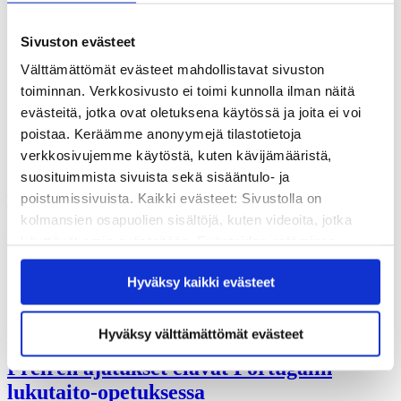
Vuosikertomukset
Historia
Sivistyspalkinto
Sivuston evästeet
Töihin meille?
Välttämättömät evästeet mahdollistavat sivuston
Turvallisemman tilan periaatteet
Yhteystiedot
toiminnan. Verkkosivusto ei toimi kunnolla ilman näitä
Medialle
evästeitä, jotka ovat oletuksena käytössä ja joita ei voi
Tee lahjoitus
poistaa. Keräämme anonyymejä tilastotietoja
Kvs-säätiön verkkokauppa
verkkosivujemme käytöstä, kuten kävijämääristä,
Yhteystiedot
suosituimmista sivuista sekä sisääntulo- ja
poistumissivuista. Kaikki evästeet: Sivustolla on
Tilaa uutiskirje
kolmansien osapuolien sisältöjä, kuten videoita, jotka
Paulo Freire
käyttävät omia evästeitään. Evästeiden estäminen
saattaa estää näiden sisältöjen näkymisen.
Hyväksy kaikki evästeet
Hyväksymällä kaikki evästeet varmistat, että kaikki
sisältö on käytettävissäsi.
Ajankohtaista
Hyväksy välttämättömät evästeet
Freiren ajatukset elävät Portugalin
lukutaito-opetuksessa