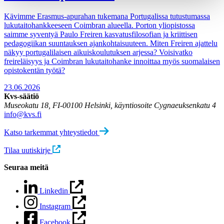
Kävimme Erasmus-apurahan tukemana Portugalissa tutustumassa
lukutaitohankkeeseen Coimbran alueella. Porton yliopistossa
saimme syventyä Paulo Freiren kasvatusfilosofian ja kriittisen
pedagogiikan suuntauksen ajankohtaisuuteen. Miten Freiren ajattelu
näkyy portugalilaisen aikuiskoulutuksen arjessa? Voisivatko
freireläisyys ja Coimbran lukutaitohanke innoittaa myös suomalaisen
opistokentän työtä?
23.06.2026
Kvs-säätiö
Museokatu 18, FI-00100 Helsinki, käyntiosoite Cygnaeuksenkatu 4
info@kvs.fi
Katso tarkemmat yhteystiedot
Tilaa uutiskirje
Seuraa meitä
Linkedin
Instagram
Facebook