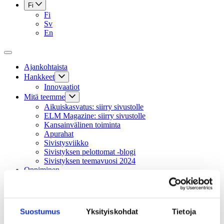
Fi
Fi
Sv
En
Ajankohtaista
Hankkeet
Innovaatiot
Mitä teemme
Aikuiskasvatus: siirry sivustolle
ELM Magazine: siirry sivustolle
Kansainvälinen toiminta
Apurahat
Sivistysviikko
Sivistyksen pelottomat -blogi
Sivistyksen teemavuosi 2024
Oppiminen
Tapahtumat
Tilauskurssit
Säätiö
Hallinto
Suostumus
Yksityiskohdat
Tietoja
Säännöt