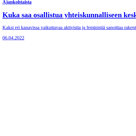
Ajankohtaista
Kuka saa osallistua yhteiskunnalliseen kesk
Kaksi eri kanavissa vaikuttavaa aktivistia ja feministiä sanoittaa rak
06.04.2022
Ajankohtaista
Koulutuksen digiloikka – huijataanko me
Kun keskusteluun ilmestyy termi ’koulutuksen digiloikka’, kriittisyys 
13.01.2022
Ajankohtaista
Sivistystä!-podcast ottaa haltuun aikuiska
14.09.2021
Kvs-säätiö
Museokatu 18, FI-00100 Helsinki, käyntiosoite Cygnaeuksenkatu 4