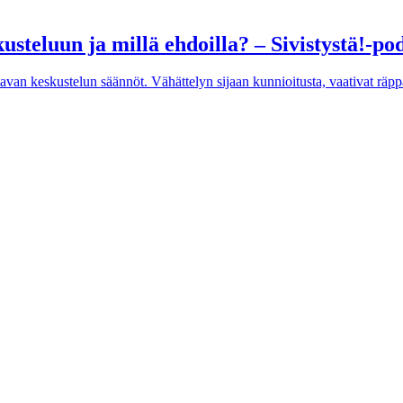
usteluun ja millä ehdoilla? – Sivistystä!-p
entavan keskustelun säännöt. Vähättelyn sijaan kunnioitusta, vaativat räp
itä haluamaan muutosta?
poistuu. Näin voi kärjistää viimeaikaisen keskustelun koulun kehittämis
svatuksen tontin räväkällä, auktoriteetteja 