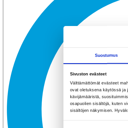
Suostumus
Sivuston evästeet
Välttämättömät evästeet mahdo
ovat oletuksena käytössä ja 
kävijämääristä, suosituimmist
osapuolien sisältöjä, kuten v
sisältöjen näkymisen. Hyväksy