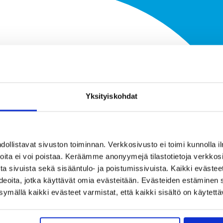
Yksityiskohdat
llistavat sivuston toiminnan. Verkkosivusto ei toimi kunnolla il
joita ei voi poistaa. Keräämme anonyymejä tilastotietoja verkko
a sivuista sekä sisääntulo- ja poistumissivuista. Kaikki evästee
ideoita, jotka käyttävät omia evästeitään. Evästeiden estäminen 
mällä kaikki evästeet varmistat, että kaikki sisältö on käytettä