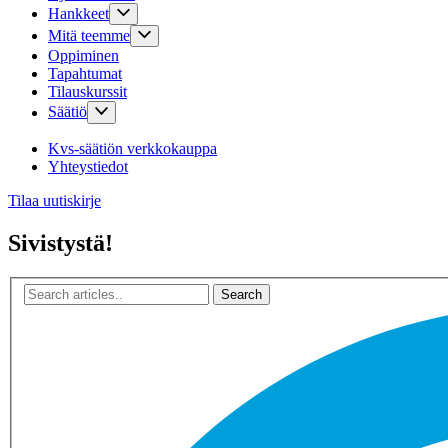
Hankkeet
Mitä teemme
Oppiminen
Tapahtumat
Tilauskurssit
Säätiö
Kvs-säätiön verkkokauppa
Yhteystiedot
Tilaa uutiskirje
Sivistystä!