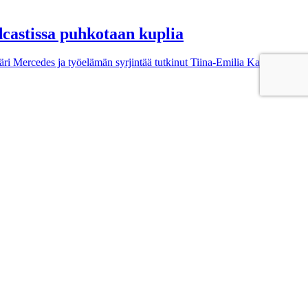
odcastissa puhkotaan kuplia
päri Mercedes ja työelämän syrjintää tutkinut Tiina-Emilia Kaunisto.
estä.
kumartelemattomalla otteella