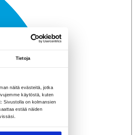
Tietoja
man näitä evästeitä, jotka
sivujemme käytöstä, kuten
t: Sivustolla on kolmansien
saattaa estää näiden
vissäsi.