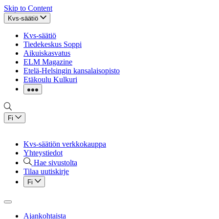
Skip to Content
Kvs-säätiö
Kvs-säätiö
Tiedekeskus Soppi
Aikuiskasvatus
ELM Magazine
Etelä-Helsingin kansalaisopisto
Etäkoulu Kulkuri
Fi
Kvs-säätiön verkkokauppa
Yhteystiedot
Hae sivustolta
Tilaa uutiskirje
Fi
Ajankohtaista