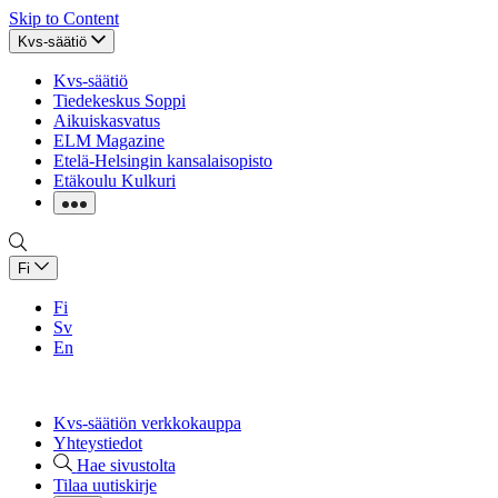
Skip to Content
Kvs-säätiö
Kvs-säätiö
Tiedekeskus Soppi
Aikuiskasvatus
ELM Magazine
Etelä-Helsingin kansalaisopisto
Etäkoulu Kulkuri
Fi
Fi
Sv
En
Kvs-säätiön verkkokauppa
Yhteystiedot
Hae sivustolta
Tilaa uutiskirje