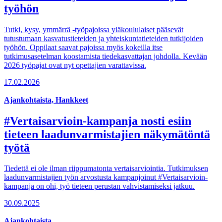
työhön
Tutki, kysy, ymmärrä -työpajoissa yläkoululaiset pääsevät
tutustumaan kasvatustieteiden ja yhteiskuntatieteiden tutkijoiden
työhön. Oppilaat saavat pajoissa myös kokeilla itse
tutkimusasetelman koostamista tiedekasvattajan johdolla. Kevään
2026 työpajat ovat nyt opettajien varattavissa.
17.02.2026
Ajankohtaista, Hankkeet
#Vertaisarvioin-kampanja nosti esiin
tieteen laadunvarmistajien näkymätöntä
työtä
Tiedettä ei ole ilman riippumatonta vertaisarviointia. Tutkimuksen
laadunvarmistajien työn arvostusta kampanjoinut #Vertaisarvioin-
kampanja on ohi, työ tieteen perustan vahvistamiseksi jatkuu.
30.09.2025
Ajankohtaista