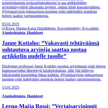
polarisoitunutta keskustelukulttuuria ja saa artikkeleiden
arviointipyyntöjä ulkomaita myöten, onhan ilmiö kansainvälinen.
#Vertaisarvioin-juttusarjassa tuomme esiin tutkijoiden ajatuksia
tieteen laadun varmistamisesta.
03.02.2025
Ajankohtaista, Hankkeet
Janne Kotiaho: ”Vakavasti tehtäväänsä
suhtautuva arvioija saattaa nostaa
artikkelin uudelle tasolle”
Ekologian professori Janne Kotiaho suostuu arvioimaan enää tieteen
huippusarjoihin lähetettyjä käsikirjoituksia, sillä yhä kiihtyvä
julkaisutahti kuormittaa liikaa kaikkia. #Vertaisarvioin-juttusarjassa
tuomme esiin tutkijoiden ajatuksia tieteen laadun varmistamisesta.
15.01.2025
Ajankohtaista, Hankkeet
Leena-Maija Rossi: ”Vertaisarvioinnit