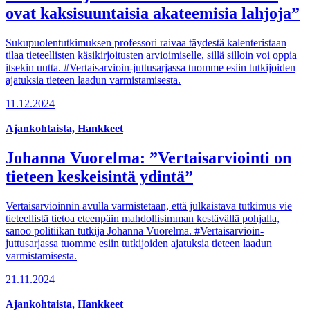
ovat kaksisuuntaisia akateemisia lahjoja”
Sukupuolentutkimuksen professori raivaa täydestä kalenteristaan
tilaa tieteellisten käsikirjoitusten arvioimiselle, sillä silloin voi oppia
itsekin uutta. #Vertaisarvioin-juttusarjassa tuomme esiin tutkijoiden
ajatuksia tieteen laadun varmistamisesta.
11.12.2024
Ajankohtaista, Hankkeet
Johanna Vuorelma: ”Vertaisarviointi on
tieteen keskeisintä ydintä”
Vertaisarvioinnin avulla varmistetaan, että julkaistava tutkimus vie
tieteellistä tietoa eteenpäin mahdollisimman kestävällä pohjalla,
sanoo politiikan tutkija Johanna Vuorelma. #Vertaisarvioin-
juttusarjassa tuomme esiin tutkijoiden ajatuksia tieteen laadun
varmistamisesta.
21.11.2024
Ajankohtaista, Hankkeet