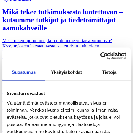
Mikä tekee tutkimuksesta luotettavan –
kutsumme tutkijat ja tiedetoimittajat
aamukahveille
Mistä oikein puhumme, kun puhumme vertaisarvioinnista?
Kysymykseen haetaan vastausta eturivin tutkijoiden ja
tiedetoimittajien kesken Vertaiset arvioimassa -aamukahveilla
keskiviikkona 7. toukokuuta alkaen kello 9.
30.04.2025
Suostumus
Yksityiskohdat
Tietoja
Ajankohtaista, Hankkeet
Juhani Knuuti: ”Yhtään tieteellistä
Sivuston evästeet
artikkelia ei hyväksytä painettavaksi
Välttämättömät evästeet mahdollistavat sivuston
ilman vertaisarviointia”
toiminnan. Verkkosivusto ei toimi kunnolla ilman näitä
evästeitä, jotka ovat oletuksena käytössä ja joita ei voi
Professori Juhani Knuuti kantaa huolta siitä, että vertaisarviointi on
poistaa. Keräämme anonyymejä tilastotietoja
kriisiytymässä, sillä artikkeleita julkaistaan miljoonittain, ja on yhä
vaikeampi löytää vapaaehtoisia arvioimaan käsikirjoituksia.
verkkosivujemme käytöstä, kuten kävijämääristä,