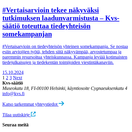
#Vertaisarvioin tekee näkyväksi
tutkimuksen laadunvarmistusta – Kvs-
säätiö toteuttaa tiedeyhteisön
somekampanjan
#Vertaisarvioin on tiedeyhteisön yhteinen somekampanja. Se nostaa
esiin arvioijien työtä, tehden siitä näkyvämpää, arvostetumpaa ja
paremmin resursoitua yhteiskunnassa. Kampanja leviää kotimaisten
tiedejulkaisujen ja tiedekentän toimijoiden viestintäkanaviin.
15.10.2024
Posts
1
2
3
Next
Kvs-säätiö
navigation
Museokatu 18, FI-00100 Helsinki, käyntiosoite Cygnaeuksenkatu 4
info@kvs.fi
Katso tarkemmat yhteystiedot
Tilaa uutiskirje
Seuraa meitä