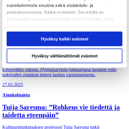
#Vertaisarvioin-juttusarjassa tuomme esiin tutkijoiden ajatuksia
suosituimmista sivuista sekä sisääntulo- ja
tieteen laadun varmistamisesta.
poistumissivuista. Kaikki evästeet: Sivustolla on
12.03.2025
kolmansien osapuolien sisältöjä, kuten videoita, jotka
käyttävät omia evästeitään. Evästeiden estäminen
Ajankohtaista, Hankkeet
saattaa estää näiden sisältöjen näkymisen.
Tuomas Forsberg: ”Tarvitsemme lisää
Hyväksy kaikki evästeet
Hyväksymällä kaikki evästeet varmistat, että kaikki
tutkimusta itse vertaisarvioinnista”
sisältö on käytettävissäsi.
Hyväksy välttämättömät evästeet
Kokemus on opettanut kansainvälisen politiikan professori Tuomas
Forsbergiä arvioimaan tutkimuksia niiden omilla ehdoilla eikä omien
kriteereiden valossa. #Vertaisarvioin-juttusarjassa tuomme esiin
tutkijoiden ajatuksia tieteen laadun varmistamisesta.
27.02.2025
Ajankohtaista
Tuija Saresma: ”Rohkeus vie tiedettä ja
taidetta eteenpäin”
Kulttuurintutkimuksen professori Tuija Saresma tutkii