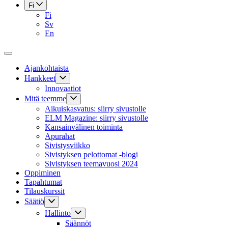
Fi
Fi
Sv
En
Ajankohtaista
Hankkeet
Innovaatiot
Mitä teemme
Aikuiskasvatus: siirry sivustolle
ELM Magazine: siirry sivustolle
Kansainvälinen toiminta
Apurahat
Sivistysviikko
Sivistyksen pelottomat -blogi
Sivistyksen teemavuosi 2024
Oppiminen
Tapahtumat
Tilauskurssit
Säätiö
Hallinto
Säännöt