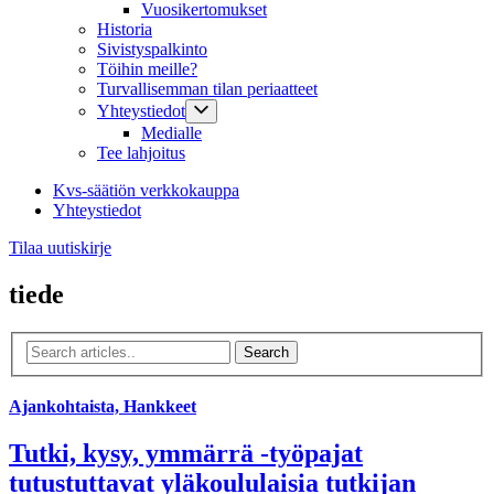
Vuosikertomukset
Historia
Sivistyspalkinto
Töihin meille?
Turvallisemman tilan periaatteet
Yhteystiedot
Medialle
Tee lahjoitus
Kvs-säätiön verkkokauppa
Yhteystiedot
Tilaa uutiskirje
tiede
Ajankohtaista, Hankkeet
Tutki, kysy, ymmärrä -työpajat
tutustuttavat yläkoululaisia tutkijan