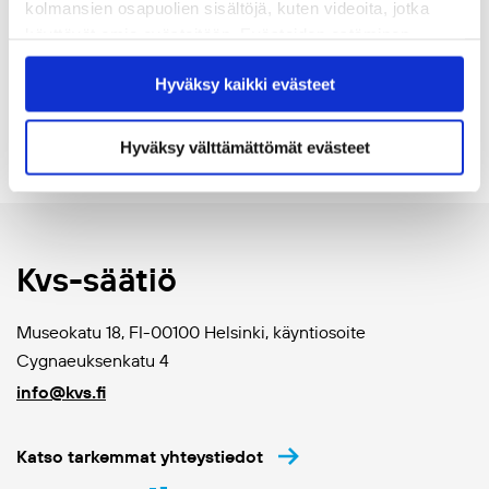
vaan ansa. Se hajottaa keskustelua”,
kolmansien osapuolien sisältöjä, kuten videoita, jotka
sanovat Taiteiden yön positiivisessa
käyttävät omia evästeitään. Evästeiden estäminen
saattaa estää näiden sisältöjen näkymisen.
trollipajassa 15.8. puhuvat Suvi
Hyväksy kaikki evästeet
Hyväksymällä kaikki evästeet varmistat, että kaikki
Auvinen ja Pekka Sauri
sisältö on käytettävissäsi.
08.08.2019
Hyväksy välttämättömät evästeet
Kvs-säätiö
Museokatu 18, FI-00100 Helsinki, käyntiosoite
Cygnaeuksenkatu 4
info@kvs.fi
Katso tarkemmat yhteystiedot