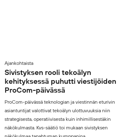
Ajankohtaista
Sivistyksen rooli tekoälyn
kehityksessä puhutti viestijöiden
ProCom-päivässä
ProCom-päivässä teknologian ja viestinnän eturivin
asiantuntijat valottivat tekoälyn ulottuvuuksia niin
strategisesta, operatiivisesta kuin inhimillisestäkin
näkökulmasta. Kvs-säätiö toi mukaan sivistyksen
näkökulmaa tapahtuman kumppanina.