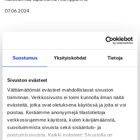
07.06.2024
Suostumus
Yksityiskohdat
Tietoja
Sivuston evästeet
Välttämättömät evästeet mahdollistavat sivuston
toiminnan. Verkkosivusto ei toimi kunnolla ilman näitä
evästeitä, jotka ovat oletuksena käytössä ja joita ei voi
poistaa. Keräämme anonyymejä tilastotietoja
verkkosivujemme käytöstä, kuten kävijämääristä,
Ajankohtaista
suosituimmista sivuista sekä sisääntulo- ja
”Trollaus ei ole kommunikaatiota,
poistumissivuista. Kaikki evästeet: Sivustolla on