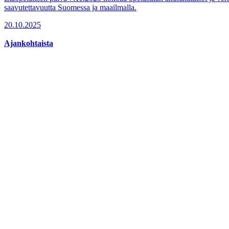
saavutettavuutta Suomessa ja maailmalla.
20.10.2025
Ajankohtaista
Ulkosuomalaisten verkkokoulut yhdistyivä
Maailmalla asuvien lasten ja nuorten mahdollisuudet käydä suomalais
03.09.2025
Ajankohtaista, Hankkeet
Tutkittua tietoa ja tositarinoita ulkosuom
Suunnitteletko muuttoa ulkomaille? Oletko ulkosuomalainen? Harkit
16.11.2021
Kvs-säätiö
Museokatu 18, FI-00100 Helsinki, käyntiosoite Cygnaeuksenkatu 4
info@kvs.fi
Katso tarkemmat yhteystiedot