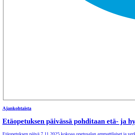
Ajankohtaista
Etäopetuksen päivässä pohditaan etä- ja hy
Etäopetuksen päivä 7.11.2025 kokoaa opetusalan ammattilaiset ja verkk