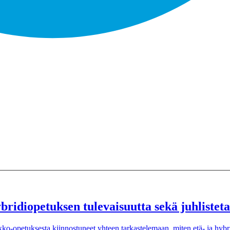
bridiopetuksen tulevaisuutta sekä juhlistet
o-opetuksesta kiinnostuneet yhteen tarkastelemaan, miten etä- ja hybri