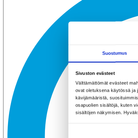
Suostumus
Sivuston evästeet
Välttämättömät evästeet mahdo
ovat oletuksena käytössä ja 
kävijämääristä, suosituimmist
osapuolien sisältöjä, kuten v
sisältöjen näkymisen. Hyväksy