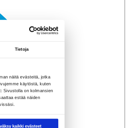
Tietoja
man näitä evästeitä, jotka
sivujemme käytöstä, kuten
t: Sivustolla on kolmansien
saattaa estää näiden
vissäsi.
väksy kaikki evästeet