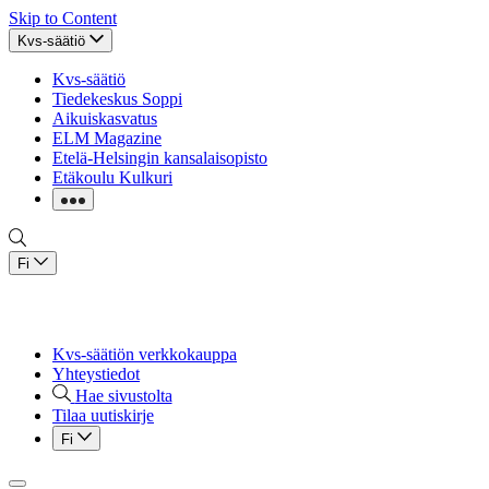
Skip to Content
Kvs-säätiö
Kvs-säätiö
Tiedekeskus Soppi
Aikuiskasvatus
ELM Magazine
Etelä-Helsingin kansalaisopisto
Etäkoulu Kulkuri
Fi
Kvs-säätiön verkkokauppa
Yhteystiedot
Hae sivustolta
Tilaa uutiskirje
Fi