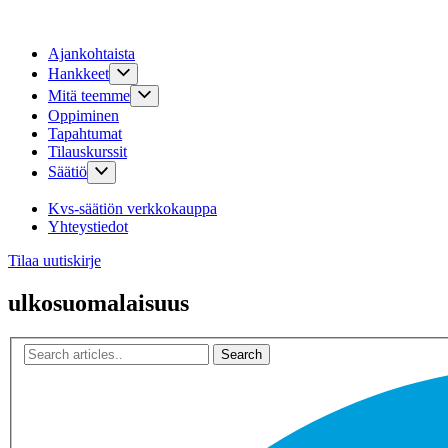
Ajankohtaista
Hankkeet
Mitä teemme
Oppiminen
Tapahtumat
Tilauskurssit
Säätiö
Kvs-säätiön verkkokauppa
Yhteystiedot
Tilaa uutiskirje
ulkosuomalaisuus