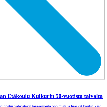
aan Etäkoulu Kulkurin 50-vuotista taivalta
diopetus vahvistavat tasa-arvoista oppimista ja lisäävät koulutuksen