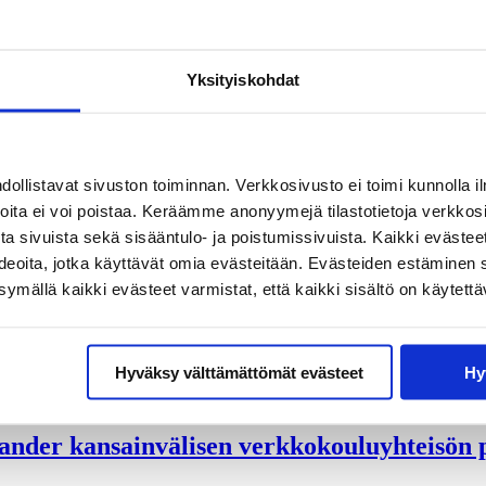
Yksityiskohdat
llistavat sivuston toiminnan. Verkkosivusto ei toimi kunnolla il
joita ei voi poistaa. Keräämme anonyymejä tilastotietoja verkko
a sivuista sekä sisääntulo- ja poistumissivuista. Kaikki evästee
ideoita, jotka käyttävät omia evästeitään. Evästeiden estäminen 
mällä kaikki evästeet varmistat, että kaikki sisältö on käytettä
Hyväksy välttämättömät evästeet
Hy
ander kansainvälisen verkkokouluyhteisön 