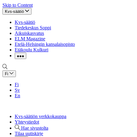
Skip to Content
Kvs-säätiö
Kvs-säätiö
Tiedekeskus Soppi
Aikuiskasvatus
ELM Magazine
Etelä-Helsingin kansalaisopisto
Etäkoulu Kulkuri
Fi
Fi
Sv
En
Kvs-säätiön verkkokauppa
Yhteystiedot
Hae sivustolta
Tilaa uutiskirje