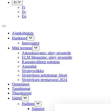
Fi
Fi
Sv
En
Ajankohtaista
Hankkeet
Innovaatiot
Mitä teemme
Aikuiskasvatus: siirry sivustolle
ELM Magazine: siirry sivustolle
Kansainvälinen toiminta
Apurahat
Sivistysviikko
Sivistyksen pelottomat -blogi
Sivistyksen teemavuosi 2024
Oppiminen
Tapahtumat
Tilauskurssit
Säätiö
Hallinto
Säännöt