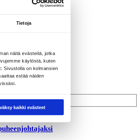
Tietoja
man näitä evästeitä, jotka
sivujemme käytöstä, kuten
t: Sivustolla on kolmansien
saattaa estää näiden
vissäsi.
väksy kaikki evästeet
puheenjohtajaksi