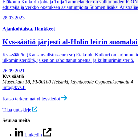
Etäkoulu Kulkurin johtaja Tuija Tammelander on valittu uuden ICON
edustajia ja verkko-opetuksen asiantuntijoita Suomen lisäksi Australiast
28.03.2023
Ajankohtaista, Hankkeet
Kvs-säätiö järjesti al-Holin leirin suomalai
Kvs-säätiön (Kansanvalistusseura sr.) Etäkoulu Kulkuri on tarjonnut to
ulkoministeriöltä, ja sen on rahoittanut opetus- ja kulttuuriministeriö.
26.09.2021
Kvs-säätiö
Museokatu 18, FI-00100 Helsinki, käyntiosoite Cygnaeuksenkatu 4
info@kvs.fi
Katso tarkemmat yhteystiedot
Tilaa uutiskirje
Seuraa meitä
Linkedin