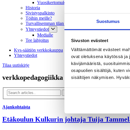
Vuosikertomukset
Historia
Sivistyspalkinto
Töihin meille?
Suostumus
Turvallisemman tilan periaatteet
Yhteystiedot
Medialle
Sivuston evästeet
Tee lahjoitus
Välttämättömät evästeet mahdo
Kvs-säätiön verkkokauppa
Yhteystiedot
ovat oletuksena käytössä ja 
kävijämääristä, suosituimmist
Tilaa uutiskirje
osapuolien sisältöjä, kuten v
verkkopedagogiikka
sisältöjen näkymisen. Hyväksy
Ajankohtaista
Etäkoulun Kulkurin johtaja Tuija Tammel