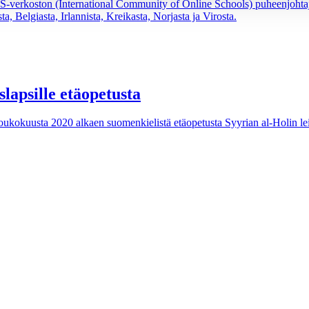
S-verkoston (International Community of Online Schools) puheenjohta
a, Belgiasta, Irlannista, Kreikasta, Norjasta ja Virosta.
slapsille etäopetusta
ukokuusta 2020 alkaen suomenkielistä etäopetusta Syyrian al-Holin leiri