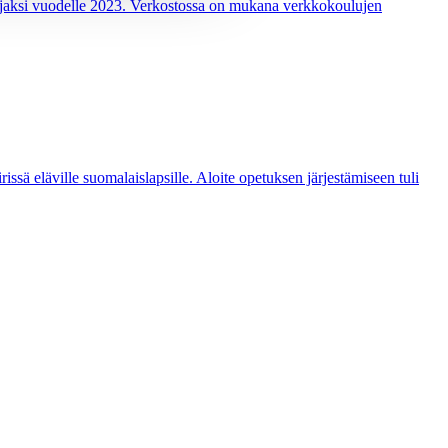
jaksi vuodelle 2023. Verkostossa on mukana verkkokoulujen
ssä eläville suomalaislapsille. Aloite opetuksen järjestämiseen tuli