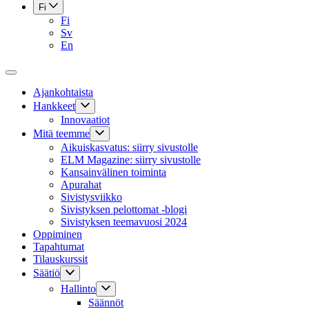
Fi
Fi
Sv
En
Ajankohtaista
Hankkeet
Innovaatiot
Mitä teemme
Aikuiskasvatus: siirry sivustolle
ELM Magazine: siirry sivustolle
Kansainvälinen toiminta
Apurahat
Sivistysviikko
Sivistyksen pelottomat -blogi
Sivistyksen teemavuosi 2024
Oppiminen
Tapahtumat
Tilauskurssit
Säätiö
Hallinto
Säännöt