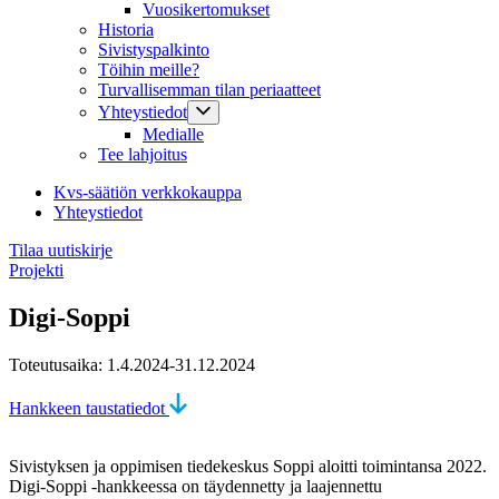
Vuosikertomukset
Historia
Sivistyspalkinto
Töihin meille?
Turvallisemman tilan periaatteet
Yhteystiedot
Medialle
Tee lahjoitus
Kvs-säätiön verkkokauppa
Yhteystiedot
Tilaa uutiskirje
Projekti
Digi-Soppi
Toteutusaika: 1.4.2024-31.12.2024
Hankkeen taustatiedot
Sivistyksen ja oppimisen tiedekeskus Soppi aloitti toimintansa 2022.
Digi-Soppi -hankkeessa on täydennetty ja laajennettu