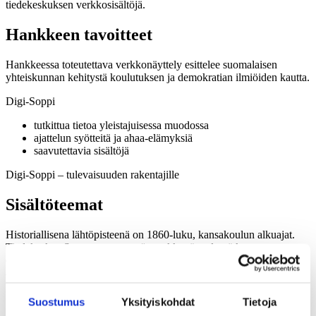
tiedekeskuksen verkkosisältöjä.
Hankkeen tavoitteet
Hankkeessa toteutettava verkkonäyttely esittelee suomalaisen
yhteiskunnan kehitystä koulutuksen ja demokratian ilmiöiden kautta.
Digi-Soppi
tutkittua tietoa yleistajuisessa muodossa
ajattelun syötteitä ja ahaa-elämyksiä
saavutettavia sisältöjä
Digi-Soppi – tulevaisuuden rakentajille
Sisältöteemat
Historiallisena lähtöpisteenä on 1860-luku, kansakoulun alkuajat.
Tiedekeskus Sopen tapaan myös verkkonäyttelyssä katsotaan
eteenpäin ja kurkistetaan 2100-luvun kuvitteelliseen tulevaisuuteen
asti.
Sopen verkkonäyttelyn sisällöt jakautuvat seitsemään eri teemaan:
Suostumus
Yksityiskohdat
Tietoja