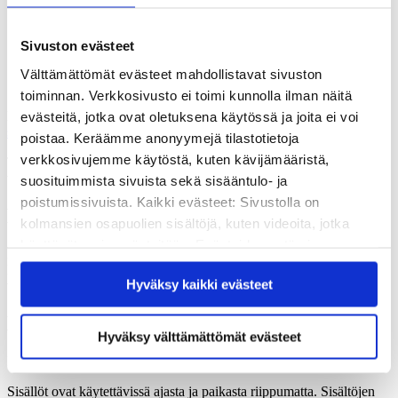
Demokratia
Elinikäinen oppiminen
Kansalaisaktiivisuus
Sivuston evästeet
Lukutaito
Sivistys
Välttämättömät evästeet mahdollistavat sivuston
Tasa-arvo
toiminnan. Verkkosivusto ei toimi kunnolla ilman näitä
Lisäksi oman teemaosionsa saa tiedekeskus Sopen ylläpitäjä,
evästeitä, jotka ovat oletuksena käytössä ja joita ei voi
Kvs-
säätiö
(Kansanvalistusseura sr.).
poistaa. Keräämme anonyymejä tilastotietoja
verkkosivujemme käytöstä, kuten kävijämääristä,
Tekstisisältöjä täydentävät ja tukevat monipuolisesti kuvitus sekä
video- ja audioleikkeet.
suosituimmista sivuista sekä sisääntulo- ja
poistumissivuista. Kaikki evästeet: Sivustolla on
Kohderyhmät
kolmansien osapuolien sisältöjä, kuten videoita, jotka
käyttävät omia evästeitään. Evästeiden estäminen
Kohderyhmää ovat erityisesti abiturientit sekä yli 50-vuotiaat.
saattaa estää näiden sisältöjen näkymisen.
Käytännössä kohderyhmään kuuluvat yli 15-vuotiaat
Hyväksy kaikki evästeet
verkkonäyttelyn aihepiiristä ja teemoista kiinnostuneet.
Hyväksymällä kaikki evästeet varmistat, että kaikki
sisältö on käytettävissäsi.
Kieliversiot ja saavutettavuus
Hyväksy välttämättömät evästeet
Digi-Soppi toteutetaan interaktiivisella ThingLink-julkaisualustalla.
Sisällöt ovat käytettävissä ajasta ja paikasta riippumatta. Sisältöjen