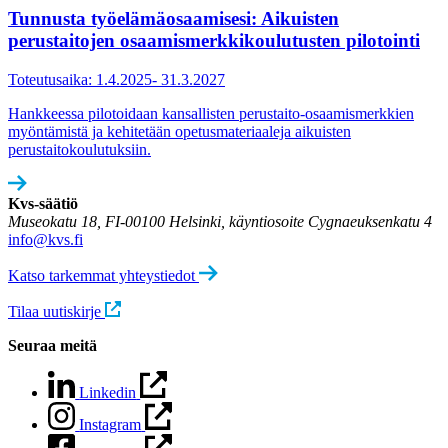
Tunnusta työelämäosaamisesi: Aikuisten
perustaitojen osaamismerkkikoulutus­ten pilotointi
Toteutusaika: 1.4.2025- 31.3.2027
Hankkeessa pilotoidaan kansallisten perustaito-osaamismerkkien
myöntämistä ja kehitetään opetusmateriaaleja aikuisten
perustaitokoulutuksiin.
Kvs-säätiö
Museokatu 18, FI-00100 Helsinki, käyntiosoite Cygnaeuksenkatu 4
info@kvs.fi
Katso tarkemmat yhteystiedot
Tilaa uutiskirje
Seuraa meitä
Linkedin
Instagram