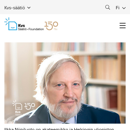
Fi
Kvs-säätiö
Ilkka Niiniluoto on akateemikko ja Helsingin yliopiston