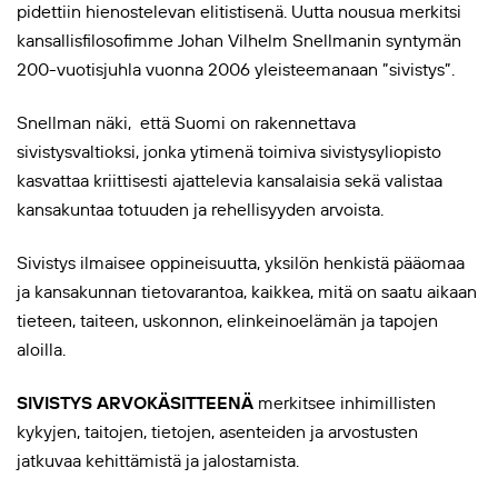
pidettiin hienostelevan elitistisenä. Uutta nousua merkitsi
kansallisfilosofimme Johan Vilhelm Snellmanin syntymän
200-vuotisjuhla vuonna 2006 yleisteemanaan ”sivistys”.
Snellman näki, että Suomi on rakennettava
sivistysvaltioksi, jonka ytimenä toimiva sivistysyliopisto
kasvattaa kriittisesti ajattelevia kansalaisia sekä valistaa
kansakuntaa totuuden ja rehellisyyden arvoista.
Sivistys ilmaisee oppineisuutta, yksilön henkistä pääomaa
ja kansakunnan tietovarantoa, kaikkea, mitä on saatu aikaan
tieteen, taiteen, uskonnon, elinkeinoelämän ja tapojen
aloilla.
SIVISTYS ARVOKÄSITTEENÄ
merkitsee inhimillisten
kykyjen, taitojen, tietojen, asenteiden ja arvostusten
jatkuvaa kehittämistä ja jalostamista.