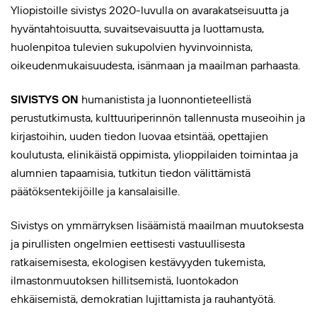
Yliopistoille sivistys 2020-luvulla on avarakatseisuutta ja
hyväntahtoisuutta, suvaitsevaisuutta ja luottamusta,
huolenpitoa tulevien sukupolvien hyvinvoinnista,
oikeudenmukaisuudesta, isänmaan ja maailman parhaasta.
SIVISTYS ON
humanistista ja luonnontieteellistä
perustutkimusta, kulttuuriperinnön tallennusta museoihin ja
kirjastoihin, uuden tiedon luovaa etsintää, opettajien
koulutusta, elinikäistä oppimista, ylioppilaiden toimintaa ja
alumnien tapaamisia, tutkitun tiedon välittämistä
päätöksentekijöille ja kansalaisille.
Sivistys on ymmärryksen lisäämistä maailman muutoksesta
ja pirullisten ongelmien eettisesti vastuullisesta
ratkaisemisesta, ekologisen kestävyyden tukemista,
ilmastonmuutoksen hillitsemistä, luontokadon
ehkäisemistä, demokratian lujittamista ja rauhantyötä.