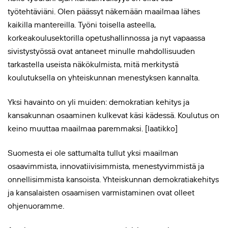
työtehtäviäni. Olen päässyt näkemään maailmaa lähes
kaikilla mantereilla. Työni toisella asteella,
korkeakoulusektorilla opetushallinnossa ja nyt vapaassa
sivistystyössä ovat antaneet minulle mahdollisuuden
tarkastella useista näkökulmista, mitä merkitystä
koulutuksella on yhteiskunnan menestyksen kannalta.
Yksi havainto on yli muiden: demokratian kehitys ja
kansakunnan osaaminen kulkevat käsi kädessä. Koulutus on
keino muuttaa maailmaa paremmaksi. [laatikko]
Suomesta ei ole sattumalta tullut yksi maailman
osaavimmista, innovatiivisimmista, menestyvimmistä ja
onnellisimmista kansoista. Yhteiskunnan demokratiakehitys
ja kansalaisten osaamisen varmistaminen ovat olleet
ohjenuoramme.