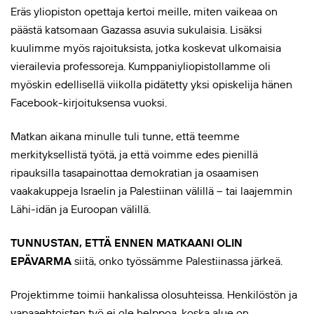
Eräs yliopiston opettaja kertoi meille, miten vaikeaa on
päästä katsomaan Gazassa asuvia sukulaisia. Lisäksi
kuulimme myös rajoituksista, jotka koskevat ulkomaisia
vierailevia professoreja. Kumppaniyliopistollamme oli
myöskin edellisellä viikolla pidätetty yksi opiskelija hänen
Facebook-kirjoituksensa vuoksi.
Matkan aikana minulle tuli tunne, että teemme
merkityksellistä työtä, ja että voimme edes pienillä
ripauksilla tasapainottaa demokratian ja osaamisen
vaakakuppeja Israelin ja Palestiinan välillä – tai laajemmin
Lähi-idän ja Euroopan välillä.
TUNNUSTAN, ETTÄ ENNEN MATKAANI OLIN
EPÄVARMA
siitä, onko työssämme Palestiinassa järkeä.
Projektimme toimii hankalissa olosuhteissa. Henkilöstön ja
vapaaehtoisten työ ei ole helppoa, koska alue on