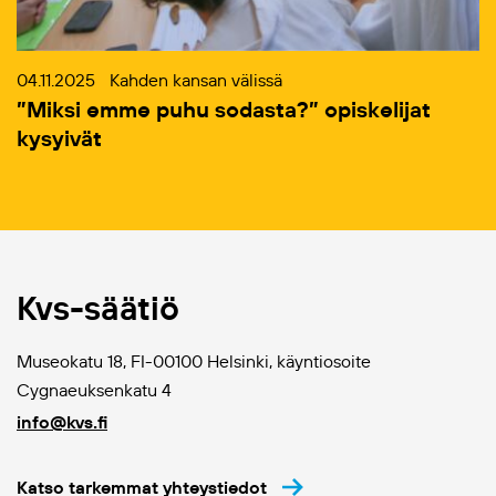
04.11.2025
Kahden kansan välissä
”Miksi emme puhu sodasta?” opiskelijat
kysyivät
Kvs-säätiö
Museokatu 18, FI-00100 Helsinki, käyntiosoite
Cygnaeuksenkatu 4
info@kvs.fi
Katso tarkemmat yhteystiedot