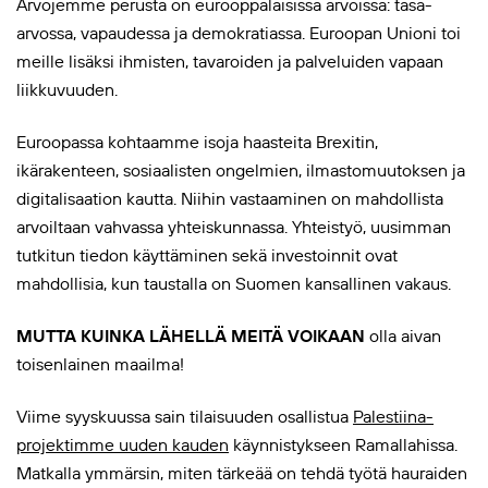
Arvojemme perusta on eurooppalaisissa arvoissa: tasa-
arvossa, vapaudessa ja demokratiassa. Euroopan Unioni toi
meille lisäksi ihmisten, tavaroiden ja palveluiden vapaan
liikkuvuuden.
Euroopassa kohtaamme isoja haasteita Brexitin,
ikärakenteen, sosiaalisten ongelmien, ilmastomuutoksen ja
digitalisaation kautta. Niihin vastaaminen on mahdollista
arvoiltaan vahvassa yhteiskunnassa. Yhteistyö, uusimman
tutkitun tiedon käyttäminen sekä investoinnit ovat
mahdollisia, kun taustalla on Suomen kansallinen vakaus.
MUTTA KUINKA LÄHELLÄ MEITÄ VOIKAAN
olla aivan
toisenlainen maailma!
Viime syyskuussa sain tilaisuuden osallistua
Palestiina-
projektimme uuden kauden
käynnistykseen Ramallahissa.
Matkalla ymmärsin, miten tärkeää on tehdä työtä hauraiden