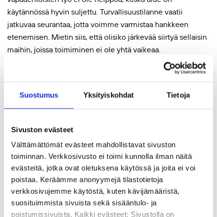
käytännössä hyvin suljettu. Turvallisuustilanne vaatii
jatkuvaa seurantaa, jotta voimme varmistaa hankkeen
etenemisen. Mietin siis, että olisiko järkevää siirtyä sellaisin
maihin, joissa toimiminen ei ole yhtä vaikeaa.
Matkan aikana vakuutuin, että juuri näistä syistä meidän
kannattaa jatkaa Palestiinassa. Tämän hankkeen jälkeen
Suostumus
Yksityiskohdat
Tietoja
tiedämme, että pärjäämme ja osaamme luoda
toimintamalleja, joita voimme siirtää myös muille hauraille
ja kehittyville alueille.
Sivuston evästeet
Välttämättömät evästeet mahdollistavat sivuston
Odotan innokkaasti Suomen uusia suuntaviivoja siitä, miten
toiminnan. Verkkosivusto ei toimi kunnolla ilman näitä
koulutus sisällytetään entistä vahvemmin
evästeitä, jotka ovat oletuksena käytössä ja joita ei voi
kehitysyhteistyöhön. Olemme Kansanvalistusseurassa
poistaa. Keräämme anonyymejä tilastotietoja
valmiita uusiin haasteisiin, mutta työ jatkuu myös
verkkosivujemme käytöstä, kuten kävijämääristä,
Palestiinassa.
suosituimmista sivuista sekä sisääntulo- ja
poistumissivuista. Kaikki evästeet: Sivustolla on