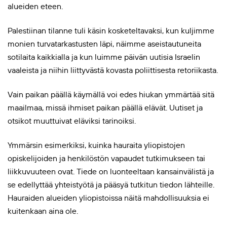
alueiden eteen.
Palestiinan tilanne tuli käsin kosketeltavaksi, kun kuljimme
monien turvatarkastusten läpi, näimme aseistautuneita
sotilaita kaikkialla ja kun luimme päivän uutisia Israelin
vaaleista ja niihin liittyvästä kovasta poliittisesta retoriikasta.
Vain paikan päällä käymällä voi edes hiukan ymmärtää sitä
maailmaa, missä ihmiset paikan päällä elävät. Uutiset ja
otsikot muuttuivat eläviksi tarinoiksi.
Ymmärsin esimerkiksi, kuinka hauraita yliopistojen
opiskelijoiden ja henkilöstön vapaudet tutkimukseen tai
liikkuvuuteen ovat. Tiede on luonteeltaan kansainvälistä ja
se edellyttää yhteistyötä ja pääsyä tutkitun tiedon lähteille.
Hauraiden alueiden yliopistoissa näitä mahdollisuuksia ei
kuitenkaan aina ole.