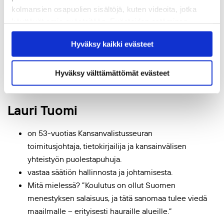
Palestiina-hankkeemme keskittyy medialukutaitoon ja voi
kolmansien osapuolien sisältöjä, kuten videoita, jotka
siten muuttaa maailmaa vähintään ripauksen verran
käyttävät omia evästeitään. Evästeiden estäminen
paremmaksi.
saattaa estää näiden sisältöjen näkymisen.
Hyväksy kaikki evästeet
Hyväksymällä kaikki evästeet varmistat, että kaikki
Hankkeen vaikutus ei ole vain kohdealueella, vaan se
sisältö on käytettävissäsi.
vaikuttaa meihin täällä Suomessa. Se muistuttaa meitä
Hyväksy välttämättömät evästeet
arvoista, joita täällä Euroopassa on syytä puolustaa!
Lauri Tuomi
on 53-vuotias Kansanvalistusseuran
toimitusjohtaja, tietokirjailija ja kansainvälisen
yhteistyön puolestapuhuja.
vastaa säätiön hallinnosta ja johtamisesta.
Mitä mielessä? ”Koulutus on ollut Suomen
menestyksen salaisuus, ja tätä sanomaa tulee viedä
maailmalle – erityisesti hauraille alueille.”