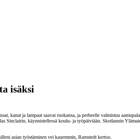
a isäksi
ssat, kanat ja lampaat saavat ruokansa, ja perheelle valmistuu aamupa
 Sinclairin, käynnistellessä koulu- ja työpäiviään. Skotlannin Ylämaid
nilleni asian työstäminen vei kauemmin, Ramstedt kertoo.