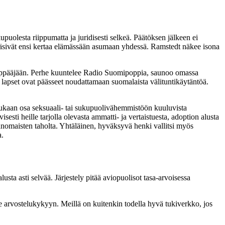
puolesta riippumatta ja juridisesti selkeä. Päätöksen jälkeen ei
he pääsivät ensi kertaa elämässään asumaan yhdessä. Ramstedt näkee isona
 Räppääjään. Perhe kuuntelee Radio Suomipoppia, saunoo omassa
 lapset ovat päässeet noudattamaan suomalaista välituntikäytäntöä.
mukaan osa seksuaali- tai sukupuolivähemmistöön kuuluvista
esti heille tarjolla olevasta ammatti- ja vertaistuesta, adoption alusta
ranomaisten taholta. Yhtäläinen, hyväksyvä henki vallitsi myös
a.
sta asti selvää. Järjestely pitää aviopuolisot tasa-arvoisessa
 arvostelukykyyn. Meillä on kuitenkin todella hyvä tukiverkko, jos