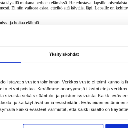
ta täysillä mukana perheen elämässä. He edustavat lapsille toisenlaista
mesti. Ei niin vaikeaa asiaa, etteikö sitä käytäisi läpi. Lapsille on kehit
issa ja hoitaa eläimiä.
lista, Ramstedt kertoo ja rohkaisee adoptiovanhemmuudesta haaveilevia.
a.
Suomen ja Skotlannin isovanhemmille. Sitten lapset saavat kuunnella ilta
Yksityiskohdat
n on Turun yliopistosta valmistunut FM ja opiskellut ajanjaksoja Kölnis
iden kulttuurien arkielämään. Ulkomailla ollessaan hän kaipaa Suomesta t
llistavat sivuston toiminnan. Verkkosivusto ei toimi kunnolla il
joita ei voi poistaa. Keräämme anonyymejä tilastotietoja verkko
a sivuista sekä sisääntulo- ja poistumissivuista. Kaikki evästee
erheen vanhemmat”
, 2018.
ideoita, jotka käyttävät omia evästeitään. Evästeiden estäminen 
uomi-Seuran
yhteistyönä STEA:n myöntämällä valtionavustuksell
mällä kaikki evästeet varmistat, että kaikki sisältö on käytettä