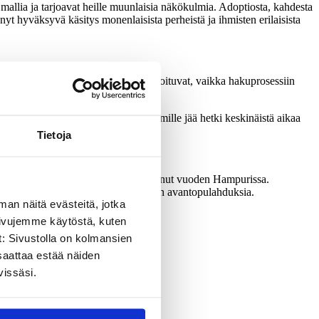
 mallia ja tarjoavat heille muunlaisia näkökulmia. Adoptiosta, kahdesta
tynyt hyväksyvä käsitys monenlaisista perheistä ja ihmisten erilaisista
 Suomalaisella sisulla asiat kyllä hoituvat, vaikka hakuprosessiin
lukemista suomen kielellä, ja vanhemmille jää hetki keskinäistä aikaa
Tietoja
sä, Berliinissä ja Münchenissä sekä asunut vuoden Hampurissa.
uttua jumpparyhmäänsä ja talvi-iltojen avantopulahduksia.
man näitä evästeitä, jotka
sivujemme käytöstä, kuten
t: Sivustolla on kolmansien
saattaa estää näiden
a 2019-2021.
vissäsi.