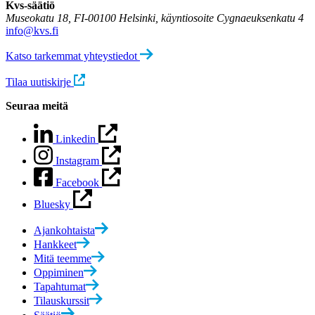
Kvs-säätiö
Museokatu 18, FI-00100 Helsinki, käyntiosoite Cygnaeuksenkatu 4
info@kvs.fi
Katso tarkemmat yhteystiedot
Tilaa uutiskirje
Seuraa meitä
Linkedin
Instagram
Facebook
Bluesky
Ajankohtaista
Hankkeet
Mitä teemme
Oppiminen
Tapahtumat
Tilauskurssit