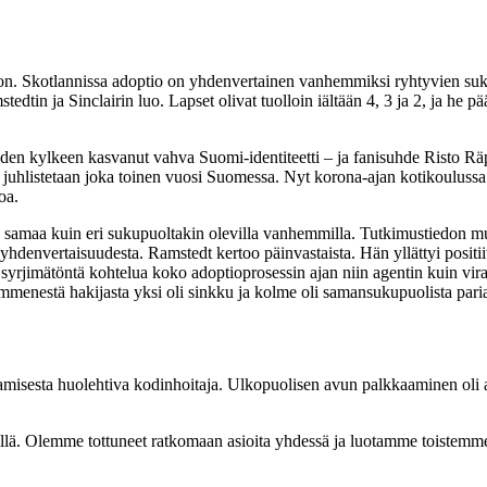
ptioon. Skotlannissa adoptio on yhdenvertainen vanhemmiksi ryhtyvien suku
mstedtin ja Sinclairin luo. Lapset olivat tuolloin iältään 4, 3 ja 2, ja 
suuden kylkeen kasvanut vahva Suomi-identiteetti – ja fanisuhde Risto
 juhlistetaan joka toinen vuosi Suomessa. Nyt korona-ajan kotikoulussa
oa.
en samaa kuin eri sukupuoltakin olevilla vanhemmilla. Tutkimustiedon 
denvertaisuudesta. Ramstedt kertoo päinvastaista. Hän yllättyi positiivis
a syrjimätöntä kohtelua koko adoptioprosessin ajan niin agentin kuin vi
enestä hakijasta yksi oli sinkku ja kolme oli samansukupuolista pari
amisesta huolehtiva kodinhoitaja. Ulkopuolisen avun palkkaaminen oli alu
llä. Olemme tottuneet ratkomaan asioita yhdessä ja luotamme toistemme