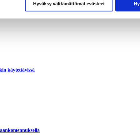
Hyväksy välttämättömät evästeet
Hy
akin käytettävissä
omaankomennuksella