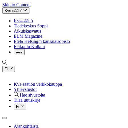
Skip to Content
Kvs-säätiö
Kvs-säätiö
Tiedekeskus Soppi
Aikuiskasvatus
ELM Magazine
Etelä-Helsingin kansalaisopisto
Etäkoulu Kulkuri
Fi
Kvs-säätiön verkkokauppa
Yhteystiedot
Hae sivustolta
Tilaa uutiskirje
Fi
Ajankohtaista