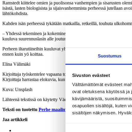
Ramstedt kiittelee omien ja puolisonsa vanhempien ja sisarusten olemis
isästä, lasten biologisista ja sijaisvanhemmista perheessä jutellaan avoi
lähtökohdista.
Kahden isän perheessä tykätään matkailla, retkeillä, touhuta ulkohomm
– Yhdessä tekeminen ja kokeminen tekevät arjesta kevyttä ja nautinnol
kuuluva suurennuslasin alle joutuminen voi ajoittain tuntua ahdistavalt
Perheen iltarutiineihin kuuluvat yhteisen illallisen jälkeiset puhelut 
ennen kuin yö koittaa.
Suostumus
Elina Välimäki
Kirjoittaja työskentelee vapaana toimittajana ja tietokirjailijana. Hä
Sivuston evästeet
Kirjoittaja harrastaa elokuvia, kuntoilua ja tykkää soluttautua viera
Välttämättömät evästeet mahdo
Kuva: Unsplash
ovat oletuksena käytössä ja 
kävijämääristä, suosituimmist
Lähteenä tekstissä on käytetty Väestöliiton tutkimusta ”
Sateenkaarip
osapuolien sisältöjä, kuten v
Teksti on tuotettu
Perhe maailmalla -projektissa
Kvs-säätiön
ja
S
sisältöjen näkymisen. Hyväksy
Jaa artikkeli