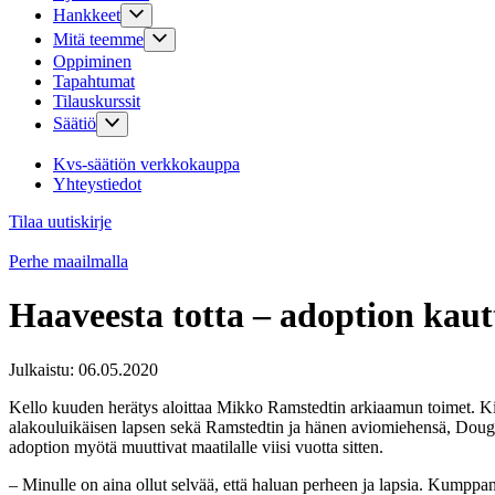
Hankkeet
Mitä teemme
Oppiminen
Tapahtumat
Tilauskurssit
Säätiö
Kvs-säätiön verkkokauppa
Yhteystiedot
Tilaa uutiskirje
Perhe maailmalla
Haaveesta totta – adoption kautt
Julkaistu:
06.05.2020
Kello kuuden herätys aloittaa Mikko Ramstedtin arkiaamun toimet. Ki
alakouluikäisen lapsen sekä Ramstedtin ja hänen aviomiehensä, Douglas
adoption myötä muuttivat maatilalle viisi vuotta sitten.
– Minulle on aina ollut selvää, että haluan perheen ja lapsia. Kumppa