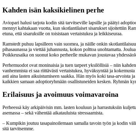
Kahden isän kaksikielinen perhe
Aviopari halusi tarjota kodin sitä tarvitseville lapsille ja päätyi ado
mennyt kahtakaan vuotta, kun skotlantilaiset sisarukset sijoitettiin Ra
etuna, että sisaruksille on toisistaan vertaistukea ja leikkiseuraa.
Ramstedt puhuu lapsilleen vain suomea, ja näille onkin skotlantilai
pihasaunassa ja viettää juhannusta, kokon polttoa unohtamatta. Joulua
Poikkeusaika on suonut koko perheelle mukavan joustavaa yhdessäol
Perhemuodot ovat moninaisia ja tuen tarpeet yksilöllisiä – niin kahd
vanhemmista ei saa riittävästi vertaistukea, hyväksyntää ja kokemusta yh
asti aina lasten aikuistumiseen saakka. Hän myös koki tasa-arvoista j
kaikkien samaan adoptioryhmään osallistuneiden kesken. Ryhmän kymm
Erilaisuus ja avoimuus voimavaroina
Perheessä käy arkipäivisin mm. lasten kouluun ja harrastuksiin kuljett
asemassa – sekä vähentää aikatauluista stressaamista.
– Kumpikin joutuu tasapainoilemaan samalla tavoin työn ja kodin väli
sitä tarvitsemme.