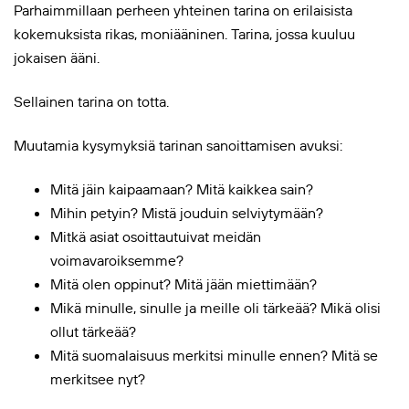
Parhaimmillaan perheen yhteinen tarina on erilaisista
kokemuksista rikas, moniääninen. Tarina, jossa kuuluu
jokaisen ääni.
Sellainen tarina on totta.
Muutamia kysymyksiä tarinan sanoittamisen avuksi:
Mitä jäin kaipaamaan? Mitä kaikkea sain?
Mihin petyin? Mistä jouduin selviytymään?
Mitkä asiat osoittautuivat meidän
voimavaroiksemme?
Mitä olen oppinut? Mitä jään miettimään?
Mikä minulle, sinulle ja meille oli tärkeää? Mikä olisi
ollut tärkeää?
Mitä suomalaisuus merkitsi minulle ennen? Mitä se
merkitsee nyt?