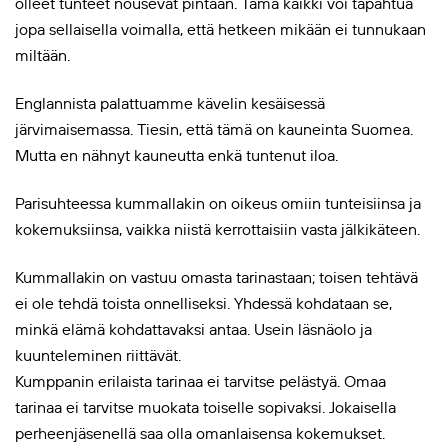
olleet tunteet nousevat pintaan. Tämä kaikki voi tapahtua
jopa sellaisella voimalla, että hetkeen mikään ei tunnukaan
miltään.
Englannista palattuamme kävelin kesäisessä
järvimaisemassa. Tiesin, että tämä on kauneinta Suomea.
Mutta en nähnyt kauneutta enkä tuntenut iloa.
Parisuhteessa kummallakin on oikeus omiin tunteisiinsa ja
kokemuksiinsa, vaikka niistä kerrottaisiin vasta jälkikäteen.
Kummallakin on vastuu omasta tarinastaan; toisen tehtävä
ei ole tehdä toista onnelliseksi. Yhdessä kohdataan se,
minkä elämä kohdattavaksi antaa. Usein läsnäolo ja
kuunteleminen riittävät.
Kumppanin erilaista tarinaa ei tarvitse pelästyä. Omaa
tarinaa ei tarvitse muokata toiselle sopivaksi. Jokaisella
perheenjäsenellä saa olla omanlaisensa kokemukset.