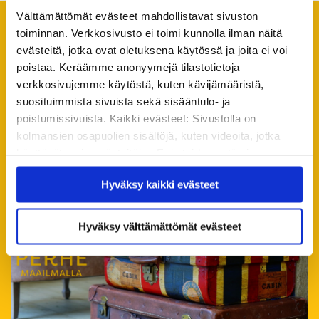
Välttämättömät evästeet mahdollistavat sivuston
toiminnan. Verkkosivusto ei toimi kunnolla ilman näitä
Suosittelemme lukemaan
evästeitä, jotka ovat oletuksena käytössä ja joita ei voi
seuraavaksi
poistaa. Keräämme anonyymejä tilastotietoja
verkkosivujemme käytöstä, kuten kävijämääristä,
Kaikki ajankohtaiset
suosituimmista sivuista sekä sisääntulo- ja
poistumissivuista. Kaikki evästeet: Sivustolla on
kolmansien osapuolien sisältöjä, kuten videoita, jotka
käyttävät omia evästeitään. Evästeiden estäminen
saattaa estää näiden sisältöjen näkymisen.
Hyväksy kaikki evästeet
Hyväksymällä kaikki evästeet varmistat, että kaikki
sisältö on käytettävissäsi.
Hyväksy välttämättömät evästeet