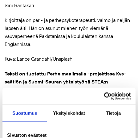
Sini Rantakari
Kirjoittaja on pari- ja perhepsykoterapeutti, vaimo ja neljän
lapsen äiti. Hän on asunut miehen työn viemänä
vauvaperheenä Pakistanissa ja koululaisten kanssa
Englannissa.
Kuva: Lance Grandahl/Unsplash
Teksti on tuotettu
Perhe maailmalla -projektissa
Kvs-
säätiön
ja
Suomi-Seuran
yhteistyönä STEA:n
myöntämällä valtionavustuksella 2019-2021.
Suostumus
Yksityiskohdat
Tietoja
Jaa artikkeli
Sivuston evästeet