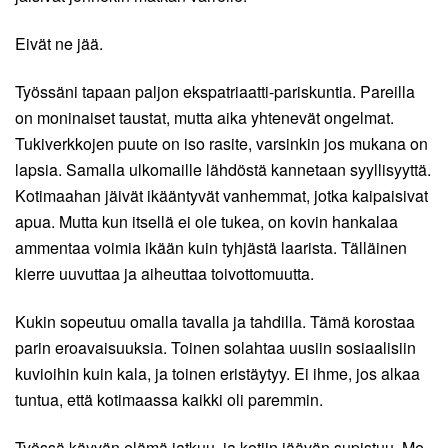
Eivät ne jää.
Työssäni tapaan paljon ekspatriaatti-pariskuntia. Pareilla
on moninaiset taustat, mutta aika yhtenevät ongelmat.
Tukiverkkojen puute on iso rasite, varsinkin jos mukana on
lapsia. Samalla ulkomaille lähdöstä kannetaan syyllisyyttä.
Kotimaahan jäivät ikääntyvät vanhemmat, jotka kaipaisivat
apua. Mutta kun itsellä ei ole tukea, on kovin hankalaa
ammentaa voimia ikään kuin tyhjästä laarista. Tälläinen
kierre uuvuttaa ja aiheuttaa toivottomuutta.
Kukin sopeutuu omalla tavalla ja tahdilla. Tämä korostaa
parin eroavaisuuksia. Toinen solahtaa uusiin sosiaalisiin
kuvioihin kuin kala, ja toinen eristäytyy. Ei ihme, jos alkaa
tuntua, että kotimaassa kaikki oli paremmin.
Työssä käyvän elämä jatkuu, ja kotiin jäävän supistuu. Me