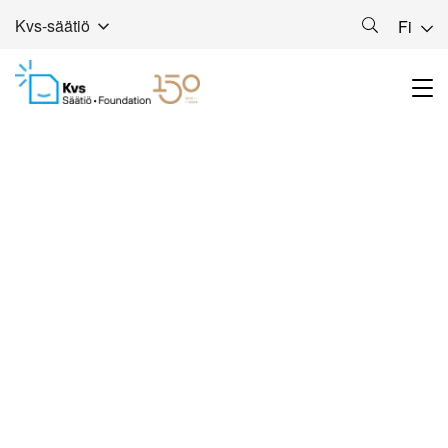
Kvs-säätiö
Fi