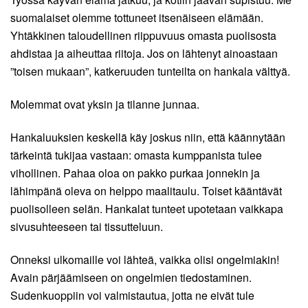
suomalaiset olemme tottuneet itsenäiseen elämään.
Yhtäkkinen taloudellinen riippuvuus omasta puolisosta
ahdistaa ja aiheuttaa riitoja. Jos on lähtenyt ainoastaan
”toisen mukaan”, katkeruuden tunteilta on hankala välttyä.
Molemmat ovat yksin ja tilanne junnaa.
Hankaluuksien keskellä käy joskus niin, että käännytään
tärkeintä tukijaa vastaan: omasta kumppanista tulee
vihollinen. Pahaa oloa on pakko purkaa jonnekin ja
lähimpänä oleva on helppo maalitaulu. Toiset kääntävät
puolisolleen selän. Hankalat tunteet upotetaan vaikkapa
sivusuhteeseen tai tissutteluun.
Onneksi ulkomaille voi lähteä, vaikka olisi ongelmiakin!
Avain pärjäämiseen on ongelmien tiedostaminen.
Sudenkuoppiin voi valmistautua, jotta ne eivät tule