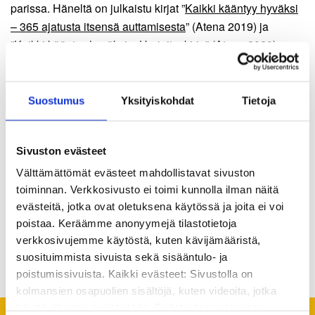
parissa. Häneltä on julkaistu kirjat ”
Kaikki kääntyy hyväksi
– 365 ajatusta itsensä auttamisesta
” (Atena 2019) ja
”
Kaikki kääntyy hyväksi – Harjoituskirja
” (Atena 2020).
Suutarin kaksikulttuuriseen perheeseen kuuluvat aviomies
Pierre ja tytär Ilona.
Suostumus
Yksityiskohdat
Tietoja
Kuva: Steinar Engeland/Unsplash
Teksti on tuotettu
Perhe maailmalla -projektissa
Kvs-
Sivuston evästeet
säätiön
ja
Suomi-Seuran
yhteistyönä STEA:n
Välttämättömät evästeet mahdollistavat sivuston
myöntämällä valtionavustuksella 2019-2021.
toiminnan. Verkkosivusto ei toimi kunnolla ilman näitä
evästeitä, jotka ovat oletuksena käytössä ja joita ei voi
poistaa. Keräämme anonyymejä tilastotietoja
verkkosivujemme käytöstä, kuten kävijämääristä,
Jaa artikkeli
suosituimmista sivuista sekä sisääntulo- ja
poistumissivuista. Kaikki evästeet: Sivustolla on
kolmansien osapuolien sisältöjä, kuten videoita, jotka
käyttävät omia evästeitään. Evästeiden estäminen