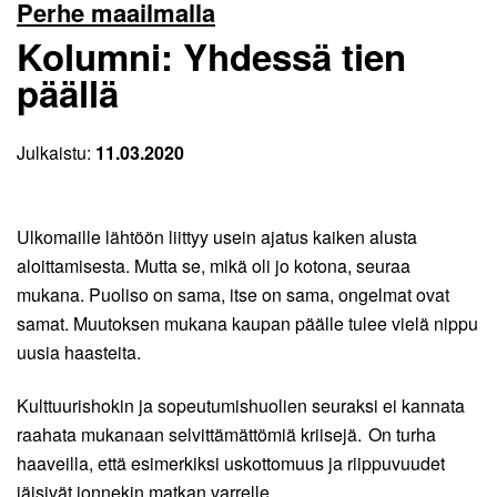
Perhe maailmalla
Kolumni: Yhdessä tien
päällä
Julkaistu:
11.03.2020
Ulkomaille lähtöön liittyy usein ajatus kaiken alusta
aloittamisesta. Mutta se, mikä oli jo kotona, seuraa
mukana. Puoliso on sama, itse on sama, ongelmat ovat
samat. Muutoksen mukana kaupan päälle tulee vielä nippu
uusia haasteita.
Kulttuurishokin ja sopeutumishuolien seuraksi ei kannata
raahata mukanaan selvittämättömiä kriisejä. On turha
haaveilla, että esimerkiksi uskottomuus ja riippuvuudet
jäisivät jonnekin matkan varrelle.