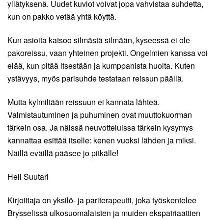
yllätyksenä. Uudet kuviot voivat jopa vahvistaa suhdetta,
kun on pakko vetää yhtä köyttä.
Kun asioita katsoo silmästä silmään, kyseessä ei ole
pakoreissu, vaan yhteinen projekti. Ongelmien kanssa voi
elää, kun pitää itsestään ja kumppanista huolta. Kuten
ystävyys, myös parisuhde testataan reissun päällä.
Mutta kylmiltään reissuun ei kannata lähteä.
Valmistautuminen ja puhuminen ovat muuttokuorman
tärkein osa. Ja näissä neuvotteluissa tärkein kysymys
kannattaa esittää itselle: kenen vuoksi lähden ja miksi.
Näillä eväillä pääsee jo pitkälle!
Heli Suutari
Kirjoittaja on yksilö- ja pariterapeutti, joka työskentelee
Brysselissä ulkosuomalaisten ja muiden ekspatriaattien