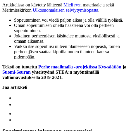
Artikkelissa on käytetty lähteenä
Mieli ry:n
materiaaleja sekä
Merimieskirkon
Ulkosuomalaisen selviytymisopasta
.
Sopeutuminen voi viedä paljon aikaa ja olla välillä työlästä.
Oman sopeutumisen ohella haasteena voi olla perheen
sopeutuminen.
Jokainen perheenjäsen käsittelee muutosta yksilöllisesti ja
omaan aikaansa.
Vaikka itse sopeutuisi uuteen tilanteeseen nopeasti, toinen
perheenjäsen saattaa kipuilla uuden tilanteen kanssa
pidempään.
Teksti on tuotettu
Perhe maailmalla -projektissa
Kvs-säätiön
ja
Suomi-Seuran
yhteistyönä STEA:n myöntämällä
valtionavustuksella 2019-2021.
Jaa artikkeli