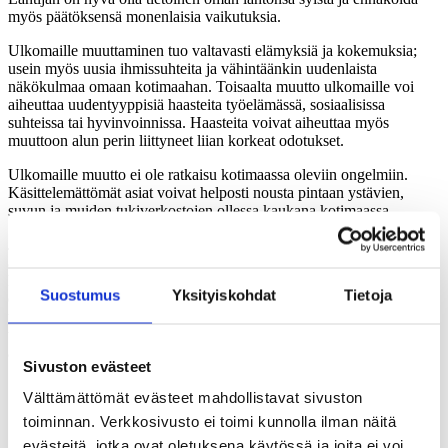
myös päätöksensä monenlaisia vaikutuksia.
Ulkomaille muuttaminen tuo valtavasti elämyksiä ja kokemuksia;
usein myös uusia ihmissuhteita ja vähintäänkin uudenlaista
näkökulmaa omaan kotimaahan. Toisaalta muutto ulkomaille voi
aiheuttaa uudentyyppisiä haasteita työelämässä, sosiaalisissa
suhteissa tai hyvinvoinnissa. Haasteita voivat aiheuttaa myös
muuttoon alun perin liittyneet liian korkeat odotukset.
Ulkomaille muutto ei ole ratkaisu kotimaassa oleviin ongelmiin.
Käsittelemättömät asiat voivat helposti nousta pintaan ystävien,
suvun ja muiden tukiverkostojen ollessa kaukana kotimaassa.
Jokainen muutto ja jokainen kohdemaa on erilainen. Muuttaja käy
aina uudessa maassa läpi jonkinlaisen sopeutumisprosessin, jossa
hän käsittelee ulkoisten olosuhteiden muuttumisen vaikutuksia
Suostumus
Yksityiskohdat
Tietoja
elämäänsä. Vaikutukset ovat sitä voimakkaampia, mitä erilaisempi
uusi maa on kotimaahan verrattuna. Vaikutusten läpikäyminen on
tärkeä prosessi: se edistää sopeutumista ja hyvinvointia. Sille tulisi
antaa tilaa, eikä yrittää sulkea vaikeitakaan tuntemuksia pois.
Sivuston evästeet
Sopeutuminen vie aikaa
Välttämättömät evästeet mahdollistavat sivuston
toiminnan. Verkkosivusto ei toimi kunnolla ilman näitä
Sopeutuminen voi viedä paljon aikaa ja olla välillä työlästä. Oman
evästeitä, jotka ovat oletuksena käytössä ja joita ei voi