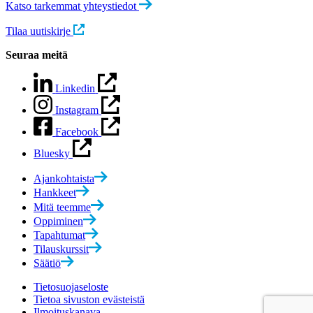
Katso tarkemmat yhteystiedot
Tilaa uutiskirje
Seuraa meitä
Linkedin
Instagram
Facebook
Bluesky
Ajankohtaista
Hankkeet
Mitä teemme
Oppiminen
Tapahtumat
Tilauskurssit
Säätiö
Tietosuojaseloste
Tietoa sivuston evästeistä
Ilmoituskanava