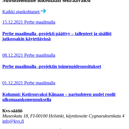
Suosittelemme lukemaan seuraavaksi
Kaikki ajankohtaiset
15.12.2021
Perhe maailmalla
Perhe maailmalla -projekti päättyy – tallenteet ja sisällöt
jatkossakin käytettävissä
08.12.2021
Perhe maailmalla
Perhe maailmalla -projektin toimenpidesuositukset
01.12.2021
Perhe maailmalla
Kolumni: Kotirouvaksi Kiinaan – parisuhteen uudet roolit
ulkomaankomennuksella
Kvs-säätiö
Museokatu 18, FI-00100 Helsinki, käyntiosoite Cygnaeuksenkatu 4
info@kvs.fi