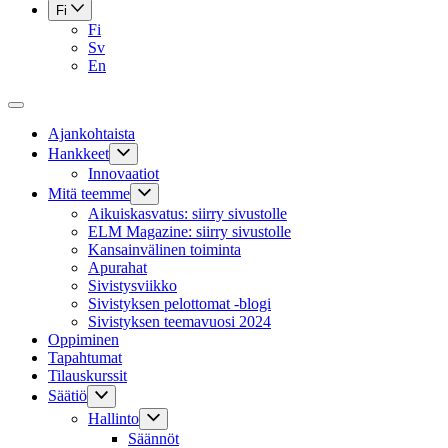
Fi
Fi
Sv
En
Ajankohtaista
Hankkeet
Innovaatiot
Mitä teemme
Aikuiskasvatus: siirry sivustolle
ELM Magazine: siirry sivustolle
Kansainvälinen toiminta
Apurahat
Sivistysviikko
Sivistyksen pelottomat -blogi
Sivistyksen teemavuosi 2024
Oppiminen
Tapahtumat
Tilauskurssit
Säätiö
Hallinto
Säännöt