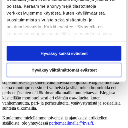
sopeutumisen ohella haasteena voi olla perheen sopeutuminen.
poistaa. Keräämme anonyymejä tilastotietoja
Jokainen perheenjäsen käsittelee muutosta yksilöllisesti ja omaan
aikaansa. Vaikka itse sopeutuisi uuteen tilanteeseen nopeasti, toinen
verkkosivujemme käytöstä, kuten kävijämääristä,
perheenjäsen saattaa kipuilla uuden tilanteen kanssa pidempään.
suosituimmista sivuista sekä sisääntulo- ja
[laatikko]
poistumissivuista. Kaikki evästeet: Sivustolla on
Aika harva osaa etukäteen varautua siihen, miten stressaavaa uuteen
kolmansien osapuolien sisältöjä, kuten videoita, jotka
kulttuuriin asettuminen voi olla. Stressi on kuitenkin luonnollinen ja
käyttävät omia evästeitään. Evästeiden estäminen
tarpeellinen reaktio kulttuurin ja ympäristön vaihdokseen. Vaikeiden
saattaa estää näiden sisältöjen näkymisen.
vaiheiden jälkeen koittavat usein helpommat ajat, kun elämä uudessa
maassa löytää uomansa.
Hyväksy kaikki evästeet
Hyväksymällä kaikki evästeet varmistat, että kaikki
sisältö on käytettävissäsi.
Koti toisaalla
Hyväksy välttämättömät evästeet
Koti toisaalla -blogiin
on tulossa artikkelisarja uuteen kulttuuriin
sopeutumisesta ja siihen vaikuttavista tekijöistä. Blogistamme saa
tietoa muuttoprosessin eri vaiheista ja siitä, miten huomioida eri
perheenjäsenten näkökulmat ulkomaille muutettaessa. Blogissa
käsitellään monipuolisesti eri elämän osa-alueita, kuten
vanhemmuutta, pari- ja perhesuhteita, ystävystymistä ja sosiaalisia
suhteita ulkomailla.
Kuulemme mielellämme toiveitasi ja ajatuksiasi artikkelien
sisällöistä, ole yhteydessä
perhemaailmalla@kvs.fi
.