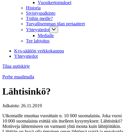
Vuosikertomukset
Historia
Sivistyspalkinto
Töihin meille?
Turvallisemman tilan periaatteet
Yhteystiedot
Medialle
Tee lahjoitus
Kvs-säätiön verkkokauppa
Yhteystiedot
Tilaa uutiskirje
Perhe maailmalla
Lähtisinkö?
Julkaistu:
26.11.2019
Ulkomaille muuttaa vuosittain n. 10 000 suomalaista. Joka vuosi
10 000 suomalaista esittää siis itselleen kysymyksen: Lähtisinkö?
Motiiveja lähtemiseen on varmasti yhtä monta kuin lähtijöitäkin.
Lähtijän on hyvä olla tietoinen oman lähtönsä syistä ja ennakoida