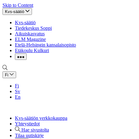
Skip to Content
Kvs-säätiö
Kvs-säätiö
Tiedekeskus Soppi
Aikuiskasvatus
ELM Magazine
Etelä-Helsingin kansalaisopisto
Etäkoulu Kulkuri
Fi
Fi
Sv
En
Kvs-säätiön verkkokauppa
Yhteystiedot
Hae sivustolta
Tilaa uutiskirje