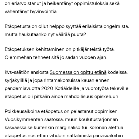
on eriarvoistanut ja heikentänyt oppimistuloksia sekä
vähentänyt hyvinvointia.
Etäopetusta on ollut helppo syyttää erilaisista ongelmista,
mutta haukutaanko nyt väärää puuta?
Etäopetuksen kehittäminen on pitkäjänteistä työtä.
Olemmehan tehneet sitä jo sadan vuoden ajan.
Kvs-säätiön ansiosta
Suomessa on opittu etänä
kodeissa,
syrjäkylillä ja jopa rintamakorsuissa kauan ennen
pandemiavuotta 2020. Kotiäideille ja vuorotyötä tekeville
etäopetus oli pitkään ainoa mahdollisuus opiskeluun.
Poikkeusaikoina etäopetus on pelastanut oppimisen.
Vuosikymmenten saatossa, muun koulutustarjonnan
kasvaessa se kuitenkin marginalisoitui. Koronan alettua
etäopetus nostettiin vihdoin naftaliinista parrasvaloihin