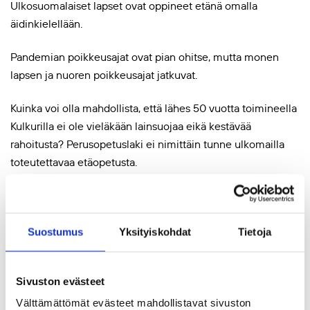
Ulkosuomalaiset lapset ovat oppineet etänä omalla
äidinkielellään.
Pandemian poikkeusajat ovat pian ohitse, mutta monen
lapsen ja nuoren poikkeusajat jatkuvat.
Kuinka voi olla mahdollista, että lähes 50 vuotta toimineella
Kulkurilla ei ole vieläkään lainsuojaa eikä kestävää
rahoitusta? Perusopetuslaki ei nimittäin tunne ulkomailla
toteutettavaa etäopetusta.
Eikö vihdoin olisi aika pelastaa etäopetus?
Mitä mieltä olet blogistamme? Tule mukaan keskusteluun.
Suostumus
Yksityiskohdat
Tietoja
Sivuston evästeet
Jaa artikkeli
Välttämättömät evästeet mahdollistavat sivuston