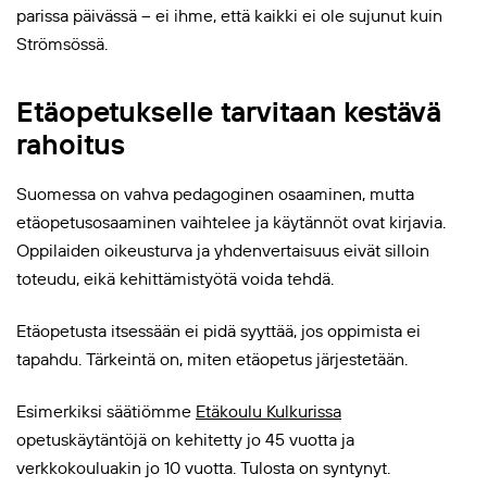
parissa päivässä – ei ihme, että kaikki ei ole sujunut kuin
Strömsössä.
Etäopetukselle tarvitaan kestävä
rahoitus
Suomessa on vahva pedagoginen osaaminen, mutta
etäopetusosaaminen vaihtelee ja käytännöt ovat kirjavia.
Oppilaiden oikeusturva ja yhdenvertaisuus eivät silloin
toteudu, eikä kehittämistyötä voida tehdä.
Etäopetusta itsessään ei pidä syyttää, jos oppimista ei
tapahdu. Tärkeintä on, miten etäopetus järjestetään.
Esimerkiksi säätiömme
Etäkoulu Kulkurissa
opetuskäytäntöjä on kehitetty jo 45 vuotta ja
verkkokouluakin jo 10 vuotta. Tulosta on syntynyt.