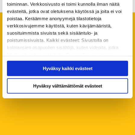
toiminnan. Verkkosivusto ei toimi kunnolla ilman näitä
evästeitä, jotka ovat oletuksena käytössä ja joita ei voi
poistaa. Keräämme anonyymejä tilastotietoja
verkkosivujemme käytöstä, kuten kävijämääristä,
Suosittelemme lukemaan
suosituimmista sivuista sekä sisääntulo- ja
seuraavaksi
poistumissivuista. Kaikki evästeet: Sivustolla on
kolmansien osapuolien sisältöjä, kuten videoita, jotka
Kaikki ajankohtaiset
käyttävät omia evästeitään. Evästeiden estäminen
saattaa estää näiden sisältöjen näkymisen.
Hyväksy kaikki evästeet
Hyväksymällä kaikki evästeet varmistat, että kaikki
sisältö on käytettävissäsi.
Hyväksy välttämättömät evästeet