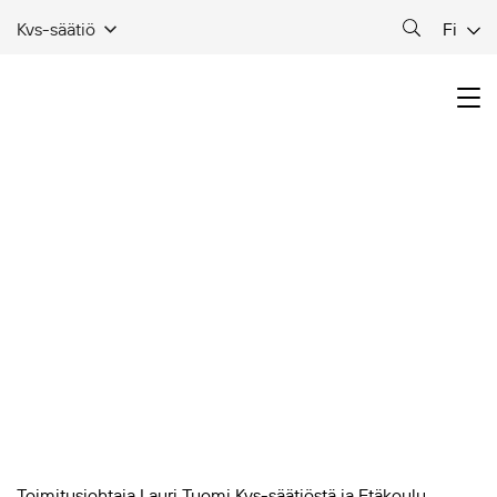
Fi
Kvs-säätiö
Toimitusjohtaja Lauri Tuomi Kvs-säätiöstä ja Etäkoulu