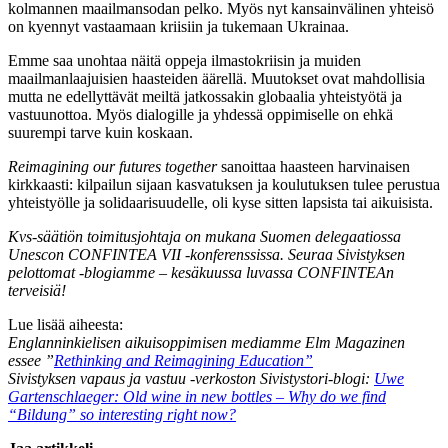
kolmannen maailmansodan pelko. Myös nyt kansainvälinen yhteisö
on kyennyt vastaamaan kriisiin ja tukemaan Ukrainaa.
Emme saa unohtaa näitä oppeja ilmastokriisin ja muiden
maailmanlaajuisien haasteiden äärellä. Muutokset ovat mahdollisia
mutta ne edellyttävät meiltä jatkossakin globaalia yhteistyötä ja
vastuunottoa. Myös dialogille ja yhdessä oppimiselle on ehkä
suurempi tarve kuin koskaan.
Reimagining our futures together
sanoittaa haasteen harvinaisen
kirkkaasti: kilpailun sijaan kasvatuksen ja koulutuksen tulee perustua
yhteistyölle ja solidaarisuudelle, oli kyse sitten lapsista tai aikuisista.
Kvs-säätiön toimitusjohtaja on mukana Suomen delegaatiossa
Unescon CONFINTEA VII -konferenssissa. Seuraa Sivistyksen
pelottomat -blogiamme – kesäkuussa luvassa CONFINTEAn
terveisiä!
Lue lisää aiheesta:
Englanninkielisen aikuisoppimisen mediamme Elm Magazinen
essee ”
Rethinking and Reimagining Education”
Sivistyksen vapaus ja vastuu -verkoston Sivistystori-blogi:
Uwe
Gartenschlaeger: Old wine in new bottles – Why do we find
“Bildung” so interesting right now?