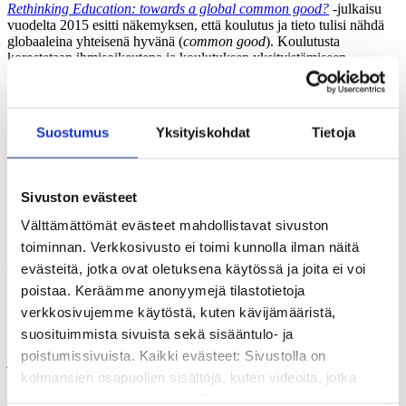
Rethinking Education: towards a global common good?
-julkaisu
vuodelta 2015 esitti näkemyksen, että koulutus ja tieto tulisi nähdä
globaaleina yhteisenä hyvänä (
common good
). Koulutusta
korostetaan ihmisoikeutena ja koulutuksen yksityistämiseen
suhtaudutaan siinä kriittisesti.
Reimagining our futures together
-raporttia valmistelleen työryhmän
työ pohjautuu erityisesti ympäristökriisin tilannekuvaan. Lisäksi
Suostumus
Yksityiskohdat
Tietoja
tausta-ajatuksena on, että maailma on aiempaa monimutkaisempi ja
epävarmempi.
Selviytymisemme kannalta muutos ja yhteistyö sen saavuttamiseksi
Sivuston evästeet
ovat välttämättömiä. Nämä arvot sanoitetaan raportissa selkeästi ja
niihin on sivistystoimijana helppoa sitoutua.
Välttämättömät evästeet mahdollistavat sivuston
toiminnan. Verkkosivusto ei toimi kunnolla ilman näitä
Yhteistyötä rakennetaan myös kesällä 2022 järjestettävässä Unescon
CONFINTEA VII -konferenssissa
. Tapahtumassa linjataan
evästeitä, jotka ovat oletuksena käytössä ja joita ei voi
aikuiskoulutuksen ja elinikäisen oppimisen seuraavaa kahtatoista
poistaa. Keräämme anonyymejä tilastotietoja
vuotta.
verkkosivujemme käytöstä, kuten kävijämääristä,
Odotettavissa on, että
Reimagining our futures together
-raportin
suosituimmista sivuista sekä sisääntulo- ja
keskeinen sanoma tulee heijastumaan vahvasti konferenssin
poistumissivuista. Kaikki evästeet: Sivustolla on
julkilausumaan (ns. Marraskesh Framework for Action).
kolmansien osapuolien sisältöjä, kuten videoita, jotka
Koulutus on yhteinen hyvä – sitä on
käyttävät omia evästeitään. Evästeiden estäminen