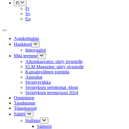
Fi
Fi
Sv
En
Ajankohtaista
Hankkeet
Innovaatiot
Mitä teemme
Aikuiskasvatus: siirry sivustolle
ELM Magazine: siirry sivustolle
Kansainvälinen toiminta
Apurahat
Sivistysviikko
Sivistyksen pelottomat -blogi
Sivistyksen teemavuosi 2024
Oppiminen
Tapahtumat
Tilauskurssit
Säätiö
Hallinto
Säännöt