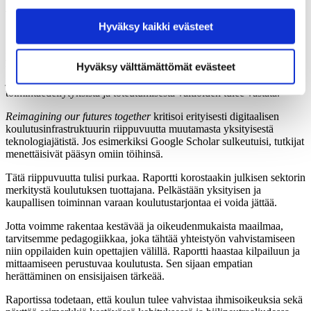
varjeltava
saattaa estää näiden sisältöjen näkymisen.
Hyväksy kaikki evästeet
Hyväksymällä kaikki evästeet varmistat, että kaikki
Raportissa kehotetaan luomaan uusi koulutuksen
sisältö on käytettävissäsi.
yhteiskuntasopimus (a new social contract fo education) ja tuotetaan
Hyväksy välttämättömät evästeet
visio siitä, millainen sen tulisi olla. Koulutus käsitetään edelleen
julkisena, yhteisenä hyvänä (common good), jonka parhaista
toimintaedellytyksistä ja toteutumisesta valtioiden tulee vastata.
Reimagining our futures together
kritisoi erityisesti digitaalisen
koulutusinfrastruktuurin riippuvuutta muutamasta yksityisestä
teknologiajätistä. Jos esimerkiksi Google Scholar sulkeutuisi, tutkijat
menettäisivät pääsyn omiin töihinsä.
Tätä riippuvuutta tulisi purkaa. Raportti korostaakin julkisen sektorin
merkitystä koulutuksen tuottajana. Pelkästään yksityisen ja
kaupallisen toiminnan varaan koulutustarjontaa ei voida jättää.
Jotta voimme rakentaa kestävää ja oikeudenmukaista maailmaa,
tarvitsemme pedagogiikkaa, joka tähtää yhteistyön vahvistamiseen
niin oppilaiden kuin opettajien välillä. Raportti haastaa kilpailuun ja
mittaamiseen perustuvaa koulutusta. Sen sijaan empatian
herättäminen on ensisijaisen tärkeää.
Raportissa todetaan, että koulun tulee vahvistaa ihmisoikeuksia sekä