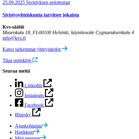
25.09.2025
Sivistyksen pelottomat
Sivistysyhteiskunta tarvitsee jokaista
Kvs-säätiö
Museokatu 18, FI-00100 Helsinki, käyntiosoite Cygnaeuksenkatu 4
info@kvs.fi
Katso tarkemmat yhteystiedot
Tilaa uutiskirje
Seuraa meitä
Linkedin
Instagram
Facebook
Bluesky
Ajankohtaista
Hankkeet
Mitä teemme