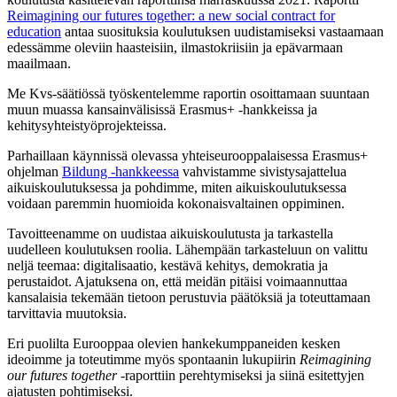
Reimagining our futures together: a new social contract for
education
antaa suosituksia koulutuksen uudistamiseksi vastaamaan
edessämme oleviin haasteisiin, ilmastokriisiin ja epävarmaan
maailmaan.
Me Kvs-säätiössä työskentelemme raportin osoittamaan suuntaan
muun muassa kansainvälisissä Erasmus+ -hankkeissa ja
kehitysyhteistyöprojekteissa.
Parhaillaan käynnissä olevassa yhteiseurooppalaisessa Erasmus+
ohjelman
Bildung -hankkeessa
vahvistamme sivistysajattelua
aikuiskoulutuksessa ja pohdimme, miten aikuiskoulutuksessa
voidaan paremmin huomioida kokonaisvaltainen oppiminen.
Tavoitteenamme on uudistaa aikuiskoulutusta ja tarkastella
uudelleen koulutuksen roolia. Lähempään tarkasteluun on valittu
neljä teemaa: digitalisaatio, kestävä kehitys, demokratia ja
perustaidot. Ajatuksena on, että meidän pitäisi voimaannuttaa
kansalaisia tekemään tietoon perustuvia päätöksiä ja toteuttamaan
tarvittavia muutoksia.
Eri puolilta Eurooppaa olevien hankekumppaneiden kesken
ideoimme ja toteutimme myös spontaanin lukupiirin
Reimagining
our futures together
-raporttiin perehtymiseksi ja siinä esitettyjen
ajatusten pohtimiseksi.