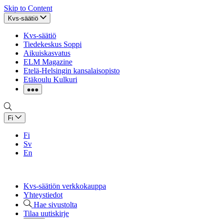
Skip to Content
Kvs-säätiö
Kvs-säätiö
Tiedekeskus Soppi
Aikuiskasvatus
ELM Magazine
Etelä-Helsingin kansalaisopisto
Etäkoulu Kulkuri
Fi
Fi
Sv
En
Kvs-säätiön verkkokauppa
Yhteystiedot
Hae sivustolta
Tilaa uutiskirje