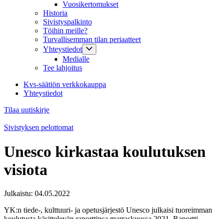
Vuosikertomukset
Historia
Sivistyspalkinto
Töihin meille?
Turvallisemman tilan periaatteet
Yhteystiedot
Medialle
Tee lahjoitus
Kvs-säätiön verkkokauppa
Yhteystiedot
Tilaa uutiskirje
Sivistyksen pelottomat
Unesco kirkastaa koulutuksen
visiota
Julkaistu:
04.05.2022
YK:n tiede-, kulttuuri- ja opetusjärjestö Unesco julkaisi tuoreimman
koulutusta käsittelevän raporttinsa marraskuussa 2021. Raportti