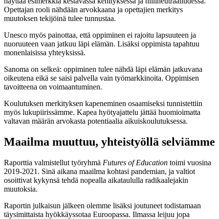
näyttää esimerkkiä kestävässä kehityksessä ja hiilineutraaliudessa.
Opettajan rooli nähdään arvokkaana ja opettajien merkitys
muutoksen tekijöinä tulee tunnustaa.
Unesco myös painottaa, että oppiminen ei rajoitu lapsuuteen ja
nuoruuteen vaan jatkuu läpi elämän. Lisäksi oppimista tapahtuu
monenlaisissa yhteyksissä.
Sanoma on selkeä: oppiminen tulee nähdä läpi elämän jatkuvana
oikeutena eikä se saisi palvella vain työmarkkinoita. Oppimisen
tavoitteena on voimaantuminen.
Koulutuksen merkityksen kapeneminen osaamiseksi tunnistettiin
myös lukupiirissämme. Kapea hyötyajattelu jättää huomioimatta
valtavan määrän arvokasta potentiaalia aikuiskoulutuksessa.
Maailma muuttuu, yhteistyöllä selviämme
Raporttia valmistellut työryhmä
Futures of Education
toimi vuosina
2019-2021. Sinä aikana maailma kohtasi pandemian, ja valtiot
osoittivat kykynsä tehdä nopealla aikataululla radikaalejakin
muutoksia.
Raportin julkaisun jälkeen olemme lisäksi joutuneet todistamaan
täysimittaista hyökkäyssotaa Euroopassa. Ilmassa leijuu jopa