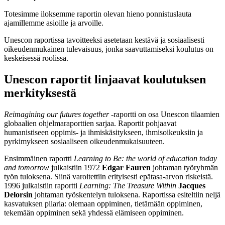
Totesimme iloksemme raportin olevan hieno ponnistuslauta
ajamillemme asioille ja arvoille.
Unescon raportissa tavoitteeksi asetetaan kestävä ja sosiaalisesti
oikeudenmukainen tulevaisuus, jonka saavuttamiseksi koulutus on
keskeisessä roolissa.
Unescon raportit linjaavat koulutuksen
merkityksestä
Reimagining our futures together
-raportti on osa Unescon tilaamien
globaalien ohjelmaraporttien sarjaa. Raportit pohjaavat
humanistiseen oppimis- ja ihmiskäsitykseen, ihmisoikeuksiin ja
pyrkimykseen sosiaaliseen oikeudenmukaisuuteen.
Ensimmäinen raportti
Learning to Be: the world of education today
and tomorrow
julkaistiin 1972
Edgar Fauren
johtaman työryhmän
työn tuloksena. Siinä varoitettiin erityisesti epätasa-arvon riskeistä.
1996 julkaistiin raportti
Learning: The Treasure Within
Jacques
Delorsin
johtaman työskentelyn tuloksena. Raportissa esiteltiin neljä
kasvatuksen pilaria: olemaan oppiminen, tietämään oppiminen,
tekemään oppiminen sekä yhdessä elämiseen oppiminen.