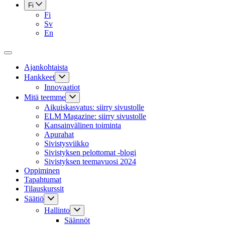
Fi
Fi
Sv
En
Ajankohtaista
Hankkeet
Innovaatiot
Mitä teemme
Aikuiskasvatus: siirry sivustolle
ELM Magazine: siirry sivustolle
Kansainvälinen toiminta
Apurahat
Sivistysviikko
Sivistyksen pelottomat -blogi
Sivistyksen teemavuosi 2024
Oppiminen
Tapahtumat
Tilauskurssit
Säätiö
Hallinto
Säännöt