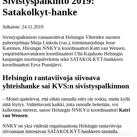
Sivistyspalkinto 2019:
Satakolkyt-hanke
Julkaistu:
24.11.2019
Sivistyspalkinnon vastaanottivat Helsingin Vihreiden nuorten
puheenjohtaja Maija Linkola (vas.), toiminnanjohtaja Jesse
Kareinen, Hlesingin NNKY:n koordinaattori Katri van Wensen,
ympäristökasvatuksen koordinaattori Ulla Kajaluoto Helsingin
kaupungin nuorisopalveluista sekä SATAKOLKYT-hankkeen
koordinaattori Eeva Puustjärvi.
Helsingin rantaviivoja siivoava
yhteishanke sai KVS:n sivistyspalkinnon
– Monet ajattelevat, että eihän rannalla edes ole roskia, mutta kyllä
niitä löytyy. Valitettavasti kaikki, joka rannalle heitetään, voi
kulkeutua mereen, sanoo Helsingin NNKY:n koordinaattori
Katri
van Wensen
.
NNKY on yksi viidestä organisaatiosta Helsingin rantaviivoja
siivoamaan innostavan SATAKOLKYT-hankkeen taustalla.