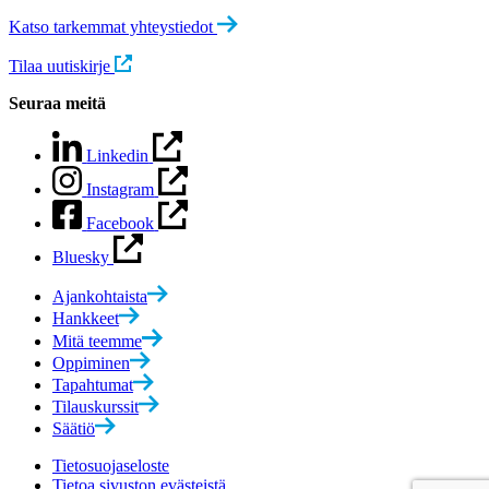
Katso tarkemmat yhteystiedot
Tilaa uutiskirje
Seuraa meitä
Linkedin
Instagram
Facebook
Bluesky
Ajankohtaista
Hankkeet
Mitä teemme
Oppiminen
Tapahtumat
Tilauskurssit
Säätiö
Tietosuojaseloste
Tietoa sivuston evästeistä