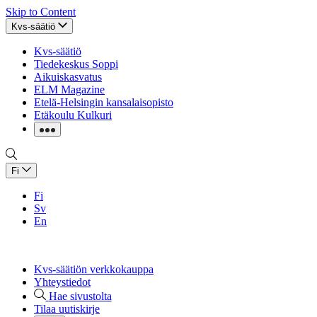
Skip to Content
Kvs-säätiö
Kvs-säätiö
Tiedekeskus Soppi
Aikuiskasvatus
ELM Magazine
Etelä-Helsingin kansalaisopisto
Etäkoulu Kulkuri
Fi
Fi
Sv
En
Kvs-säätiön verkkokauppa
Yhteystiedot
Hae sivustolta
Tilaa uutiskirje