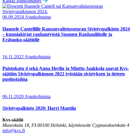
Kaikki ajankohtaiset
06.09.2024
Ajankohtaista
Hannele Cantellille Kansanvalistusseuran Sivistyspalkinto 2024
– kunniakirjat rauhantyöstä Suomen Rauhanliitolle ja
Erätauko-säätiölle
16.11.2022
Ajankohtaista
Puistokatu 4 sekä Anna Herlin ja Minttu Jaakkola saavat Kvs-
säätiön Sivistyspalkinnon 2022 työstään sivistyksen ja tieteen
puolustajina
06.11.2020
Ajankohtaista
Sivistyspalkinto 2020: Harri Mantila
Kvs-säätiö
Museokatu 18, FI-00100 Helsinki, käyntiosoite Cygnaeuksenkatu 4
info@kvs.fi