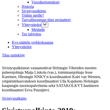
Vuosikertomukset
Historia
Sivistyspalkinto
Töihin meille?
Turvallisemman tilan periaatteet
Yhteystiedot
Medialle
Tee lahjoitus
Kvs-säätiön verkkokauppa
Yhteystiedot
Tilaa uutiskirje
Sivistyspalkinnon vastaanottivat Helsingin Vihreiden nuorten
puheenjohtaja Maija Linkola (vas.), toiminnanjohtaja Jesse
Kareinen, Hlesingin NNKY:n koordinaattori Katri van Wensen,
ympäristökasvatuksen koordinaattori Ulla Kajaluoto Helsingin
kaupungin nuorisopalveluista sekä SATAKOLKYT-hankkeen
koordinaattori Eeva Puustjärvi.
Sivistyspalkinto