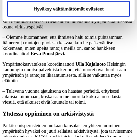
Hyväksy välttämättömät evästeet
Siivoustalkoot ovat saaneet mukaan lukuisia tahoja kouluista
yrityksiin. Kesäkuussa myös Kansanvalistusseura liittyi talkoisiin,
kun henkilöstö raivasi Hietalahden uimarannan ympäristöä roskasta
osana virkistyspäivää.
– Olemme huomanneet, että ihmisten halu toimia puhtaamman
Itämeren ja rantojen puolesta kasvaa, kun he pääsevät itse
kokemaan, miten upeita rantoja meillä on, sanoo hankkeen
koordinaattori
Eeva Puustjärvi.
Ympäristökasvatuksen koordinaattori
Ulla
Kajaluoto
Helsingin
kaupungin nuorisopalveluista kertoo, että nuoret ovat huolissaan
ympäristön ja rantojen likaantumisesta, sillä se vaikuttaa myös
eläimiin.
– Tulevana vuonna ajatuksena on haastaa perheitä, erityisesti
aikuisia toimimaan, koska saamme nuorilta koko ajan sellaista
viestiä, että aikuiset eivät kuuntele tai toimi.
Yhdessä oppiminen on arkisivistystä
Palkitsemisperusteiden mukaan kansalaisten yhteen tuominen
ympäristön hyväksi on juuri sellaista arkisivistystä, jota tarvitsemme
tulevaisuudessa. KVS:lle arkisivistys tarkoittaa yhdessä oppimista,