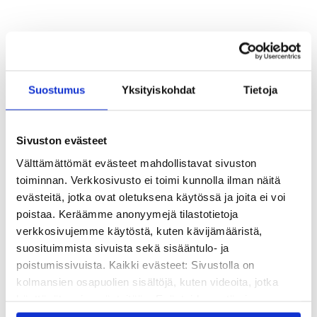
Suostumus
Yksityiskohdat
Tietoja
Sivuston evästeet
Välttämättömät evästeet mahdollistavat sivuston
toiminnan. Verkkosivusto ei toimi kunnolla ilman näitä
evästeitä, jotka ovat oletuksena käytössä ja joita ei voi
Ajankohtaista
poistaa. Keräämme anonyymejä tilastotietoja
Sivistyksen selkäranka uhkaa
verkkosivujemme käytöstä, kuten kävijämääristä,
katketa säästöihin
suosituimmista sivuista sekä sisääntulo- ja
poistumissivuista. Kaikki evästeet: Sivustolla on
Valtio tarvitsee tuekseen vahvan ja toimeliaan
kolmansien osapuolien sisältöjä, kuten videoita, jotka
kansalaisyhteiskunnan, kirjoittaa Kvs-säätiön
käyttävät omia evästeitään. Evästeiden estäminen
toimitusjohtaja Lauri Tuomi.
saattaa estää näiden sisältöjen näkymisen.