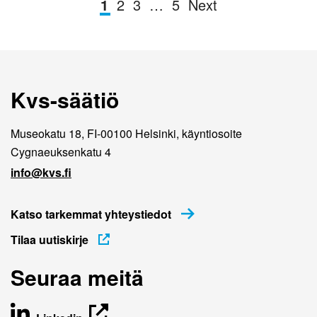
1
2
3
…
5
Next
Kvs-säätiö
Museokatu 18, FI-00100 Helsinki, käyntiosoite
Cygnaeuksenkatu 4
info@kvs.fi
Katso tarkemmat yhteystiedot
Tilaa uutiskirje
Seuraa meitä