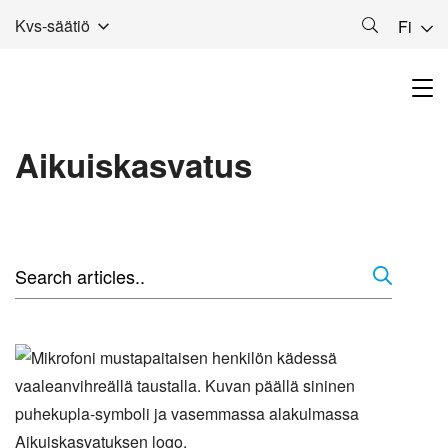
Kvs-säätiö
Fi
Aikuiskasvatus