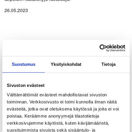
26.05.2023
Suostumus
Yksityiskohdat
Tietoja
Sivuston evästeet
Välttämättömät evästeet mahdollistavat sivuston
toiminnan. Verkkosivusto ei toimi kunnolla ilman näitä
evästeitä, jotka ovat oletuksena käytössä ja joita ei voi
Ajankohtaista
poistaa. Keräämme anonyymejä tilastotietoja
”Tavoitteena on saada ihmiset
verkkosivujemme käytöstä, kuten kävijämääristä,
suosituimmista sivuista sekä sisääntulo- ja