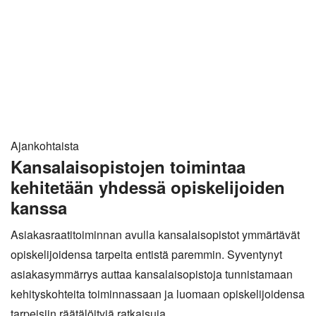
Ajankohtaista
Kansalaisopistojen toimintaa
kehitetään yhdessä opiskelijoiden
kanssa
Asiakasraatitoiminnan avulla kansalaisopistot ymmärtävät
opiskelijoidensa tarpeita entistä paremmin. Syventynyt
asiakasymmärrys auttaa kansalaisopistoja tunnistamaan
kehityskohteita toiminnassaan ja luomaan opiskelijoidensa
tarpeisiin räätälöityjä ratkaisuja.