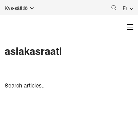
Kvs-säätiö
Fi
asiakasraati