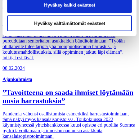
Aikuiskasvatus palkitsi ikääntyneiden
Hyväksy kaikki evästeet
Hyväksymällä kaikki evästeet varmistat, että kaikki
bänditoimintaa tutkivat Tuulikki Laeksen
sisältö on käytettävissäsi.
ja Laura Kiurun
Hyväksy välttämättömät evästeet
Aikuiskasvatus-tiedelehden vuoden 2023 tiedeartikkelissa
pureudutaan senioritalon asukkaiden bänditoimintaan. ”Työiän
ohittaneille tulee tarjota yhä monipuolisempia harrastus- ja
koulutusmahdollisuuksia, sillä oppiminen jatkuu läpi elämän”,
tutkijat esittävät.
08.02.2024
Ajankohtaista
”Tavoitteena on saada ihmiset löytämään
uusia harrastuksia”
Pandemia vähensi osallistumista esimerkiksi harrastustoimintaan,
tämä näkyi myös kansalaisopistoissa. Toukokuussa 2022
käynnistyneessä yhteishankkeessa kuusi opistoa eri puolilta Suomea
pyrkii tavoittamaan ja innostamaan uusia asiakkaita
kansalaisopistotoimintaan.