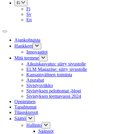
Fi
Fi
Sv
En
Ajankohtaista
Hankkeet
Innovaatiot
Mitä teemme
Aikuiskasvatus: siirry sivustolle
ELM Magazine: siirry sivustolle
Kansainvälinen toiminta
Apurahat
Sivistysviikko
Sivistyksen pelottomat -blogi
Sivistyksen teemavuosi 2024
Oppiminen
Tapahtumat
Tilauskurssit
Säätiö
Hallinto
Säännöt