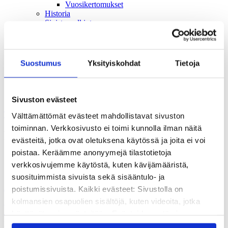
Vuosikertomukset
Historia
Sivistyspalkinto
Töihin meille?
Turvallisemman tilan periaatteet
Yhteystiedot
Medialle
Suostumus
Yksityiskohdat
Tietoja
Tee lahjoitus
Kvs-säätiön verkkokauppa
Yhteystiedot
Sivuston evästeet
Tilaa uutiskirje
Välttämättömät evästeet mahdollistavat sivuston
toiminnan. Verkkosivusto ei toimi kunnolla ilman näitä
harrastus
evästeitä, jotka ovat oletuksena käytössä ja joita ei voi
poistaa. Keräämme anonyymejä tilastotietoja
verkkosivujemme käytöstä, kuten kävijämääristä,
suosituimmista sivuista sekä sisääntulo- ja
Ajankohtaista
poistumissivuista. Kaikki evästeet: Sivustolla on
kolmansien osapuolien sisältöjä, kuten videoita, jotka
Vuoden tiedeartikkeli on rohkea avaus
käyttävät omia evästeitään. Evästeiden estäminen
myöhäisiän tutkimukseen –
saattaa estää näiden sisältöjen näkymisen.