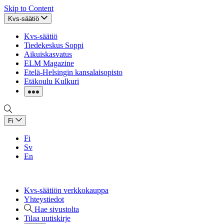
Skip to Content
Kvs-säätiö
Kvs-säätiö
Tiedekeskus Soppi
Aikuiskasvatus
ELM Magazine
Etelä-Helsingin kansalaisopisto
Etäkoulu Kulkuri
Fi
Fi
Sv
En
Kvs-säätiön verkkokauppa
Yhteystiedot
Hae sivustolta
Tilaa uutiskirje