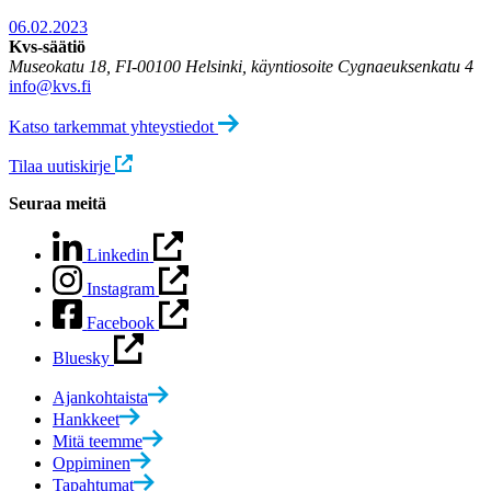
06.02.2023
Kvs-säätiö
Museokatu 18, FI-00100 Helsinki, käyntiosoite Cygnaeuksenkatu 4
info@kvs.fi
Katso tarkemmat yhteystiedot
Tilaa uutiskirje
Seuraa meitä
Linkedin
Instagram
Facebook
Bluesky
Ajankohtaista
Hankkeet
Mitä teemme
Oppiminen
Tapahtumat