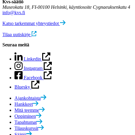
Kvs-säätiö
Museokatu 18, FI-00100 Helsinki, käyntiosoite Cygnaeuksenkatu 4
info@kvs.fi
Katso tarkemmat yhteystiedot
Tilaa uutiskirje
Seuraa meitä
Linkedin
Instagram
Facebook
Bluesky
Ajankohtaista
Hankkeet
Mitä teemme
Oppiminen
Tapahtumat
Tilauskurssit
Säätiö