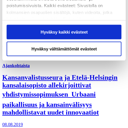
poistumissivuista. Kaikki evästeet: Sivustolla on
Ajankohtaista, Hankkeet
kolmansien osapuolien sisältöjä, kuten videoita, jotka
Pienyrittäjän arkea voivat haitata
käyttävät omia evästeitään. Evästeiden estäminen
saattaa estää näiden sisältöjen näkymisen.
esimerkiksi unettomuus tai
Hyväksy kaikki evästeet
Hyväksymällä kaikki evästeet varmistat, että kaikki
someriippuvuus, ja omaan hyvinvointiin
sisältö on käytettävissäsi.
on vähän tarjolla tukea
Hyväksy välttämättömät evästeet
09.09.2019
Ajankohtaista
Kansanvalistusseura ja Etelä-Helsingin
kansalaisopisto allekirjoittivat
yhdistymissopimuksen  Urbaani
paikallisuus ja kansainvälisyys
mahdollistavat uudet innovaatiot
08.08.2019