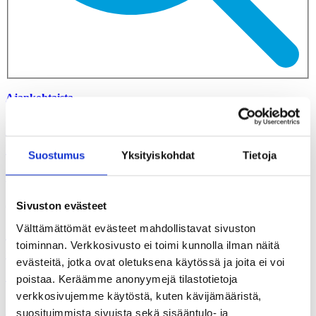
Ajankohtaista
Uusi kirjoituskilpailu innostaa
tieteentekijöitä yleistajuistamaan työtään
Suostumus
Yksityiskohdat
Tietoja
13.01.2022
Ajankohtaista
Sivuston evästeet
Välttämättömät evästeet mahdollistavat sivuston
Sivistysremontti-podcast avaa käsityksiä
toiminnan. Verkkosivusto ei toimi kunnolla ilman näitä
sivistyksestä tunnettujen vieraiden kanssa
evästeitä, jotka ovat oletuksena käytössä ja joita ei voi
 mitä pitää rakentaa, mitä purkaa?
poistaa. Keräämme anonyymejä tilastotietoja
verkkosivujemme käytöstä, kuten kävijämääristä,
23.01.2020
suosituimmista sivuista sekä sisääntulo- ja