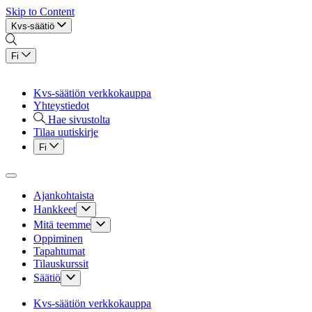
Skip to Content
Kvs-säätiö
Fi
Kvs-säätiön verkkokauppa
Yhteystiedot
Hae sivustolta
Tilaa uutiskirje
Fi
Ajankohtaista
Hankkeet
Mitä teemme
Oppiminen
Tapahtumat
Tilauskurssit
Säätiö
Kvs-säätiön verkkokauppa