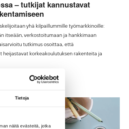
ossa – tutkijat kannustavat
akentamiseen
skelijoitaan yhä kilpaillummille työmarkkinoille:
än itseään, verkostoitumaan ja hankkimaan
sarvioitu tutkimus osoittaa, että
et heijastavat korkeakoulutuksen rakenteita ja
Tietoja
man näitä evästeitä, jotka