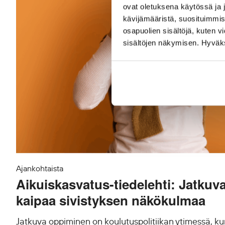
ovat oletuksena käytössä ja 
kävijämääristä, suosituimmist
osapuolien sisältöjä, kuten v
sisältöjen näkymisen. Hyväksy
Ajankohtaista
Aikuiskasvatus-tiedelehti: Jatku
kaipaa sivistyksen näkökulmaa
Jatkuva oppiminen on koulutuspolitiikan ytimessä, k