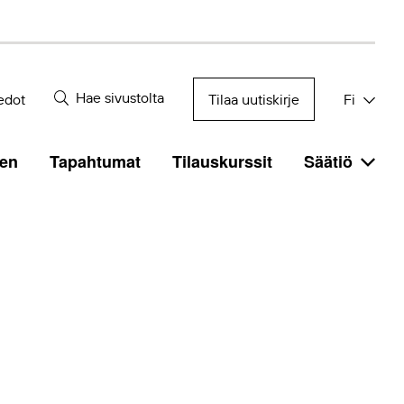
Hae sivustolta
edot
Tilaa uutiskirje
Fi
en
Tapahtumat
Tilauskurssit
Säätiö