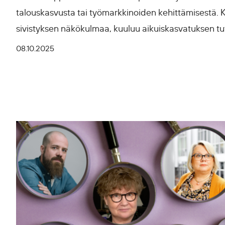
talouskasvusta tai työmarkkinoiden kehittämisestä. 
sivistyksen näkökulmaa, kuuluu aikuiskasvatuksen tutk
08.10.2025