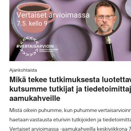
Ajankohtaista
Mikä tekee tutkimuksesta luotetta
kutsumme tutkijat ja tiedetoimitta
aamukahveille
Mistä oikein puhumme, kun puhumme vertaisarvioin
haetaan vastausta eturivin tutkijoiden ja tiedetoimit
Vertaiset arvioimassa -aamukahveilla keskiviikkona 