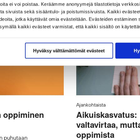
joita ei voi poistaa. Keräämme anonyymejä tilastotietoja verkko
a sivuista sekä sisääntulo- ja poistumissivuista. Kaikki evästee
ideoita, jotka käyttävät omia evästeitään. Evästeiden estäminen 
mällä kaikki evästeet varmistat, että kaikki sisältö on käytettä
Hyväksy välttämättömät evästeet
Hy
Ajankohtaista
va oppiminen
Aikuiskasvatus: 
valtavirtaa, mutt
oppimista
un puhutaan