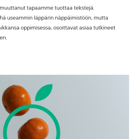
n muuttanut tapaamme tuottaa tekstejä.
 yhä useammin läppärin näppäimistöön, mutta
paikkansa oppimisessa, osoittavat asiaa tutkineet
en.