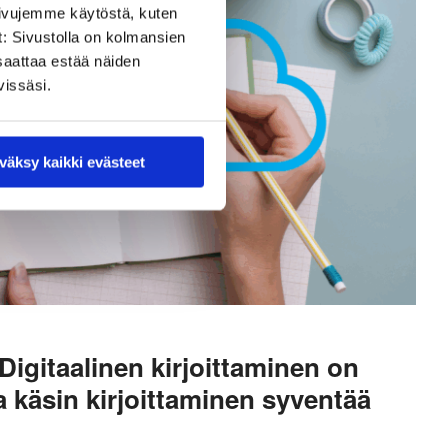
sivujemme käytöstä, kuten
t: Sivustolla on kolmansien
saattaa estää näiden
vissäsi.
väksy kaikki evästeet
Digitaalinen kirjoittaminen on
a käsin kirjoittaminen syventää