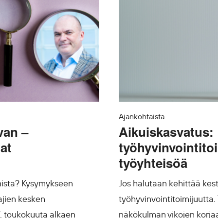
Ajankohtaista
van –
Aikuiskasvatus:
jat
työhyvinvointito
työyhteisöä
nista? Kysymykseen
Jos halutaan kehittää kes
tajien kesken
työhyvinvointitoimijuutta.
7. toukokuuta alkaen
näkökulman vikojen korjaa