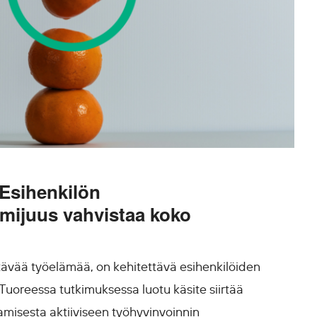
 Esihenkilön
imijuus vahvistaa koko
tävää työelämää, on kehitettävä esihenkilöiden
 Tuoreessa tutkimuksessa luotu käsite siirtää
misesta aktiiviseen työhyvinvoinnin