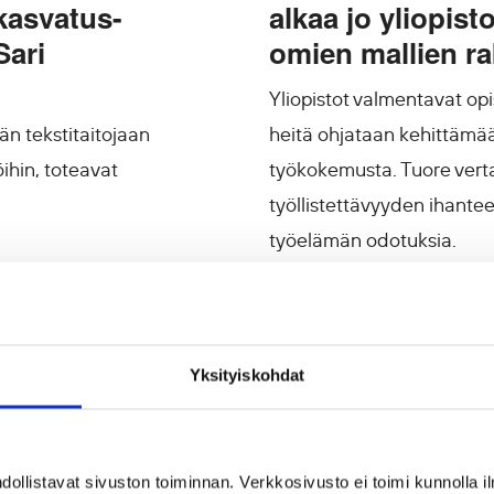
skasvatus-
alkaa jo yliopist
Sari
omien mallien r
Yliopistot valmentavat opi
dän tekstitaitojaan
heitä ohjataan kehittämä
öihin, toteavat
työkokemusta. Tuore vertai
työllistettävyyden ihante
työelämän odotuksia.
16.12.2025
Yksityiskohdat
llistavat sivuston toiminnan. Verkkosivusto ei toimi kunnolla il