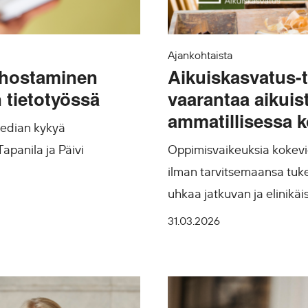
Ajankohtaista
tehostaminen
Aikuiskasvatus-t
 tietotyössä
vaarantaa aikuis
ammatillisessa 
median kykyä
Tapanila ja Päivi
Oppimisvaikeuksia kokevie
ilman tarvitsemaansa tuke
uhkaa jatkuvan ja elinikäi
31.03.2026